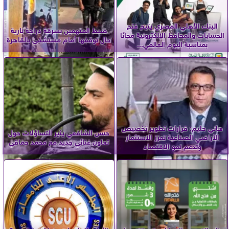
البنك الأهلي المصري يتيح فتح
ضبط المتهمين بسرقة دراجة نارية
الحسابات والمحافظ الإلكترونية مجانًا
حال توقفها أمام مستشفى بالقاهرة
بمناسبة اليوم العالمي...
هاني حليم: قرارات تطوير تخصيص
حسن الشافعي يثير التساؤلات حول
الأراضي الصناعية تعزز الاستثمار
تعاون غنائي جديد مع محمد حماقي
وتدعم نمو الاقتصاد