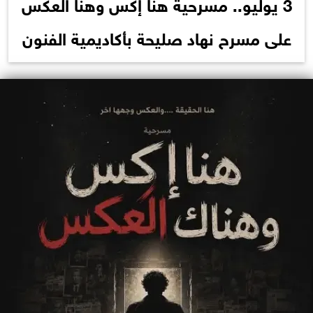
3 يوليو.. مسرحية هنا إكس وهنا العكس
على مسرح نهاد صليحة بأكاديمية الفنون