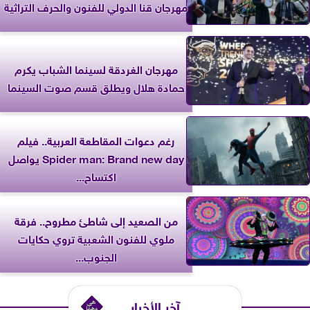
مهرجان قنا الدولي للفنون والحرف التراثية
مهرجان الغردقة لسينما الشباب يكرم
حمادة هلال ويطلق قسم صوت السينما
رغم دعوات المقاطعة العربية.. فيلم
Spider man: Brand new day يواصل
اكتساح...
من الصعيد إلى شاطئ مطروح.. فرقة
ملوي للفنون الشعبية تروي حكايات
الجنوب...
آخر الأخبار