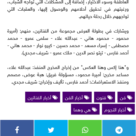
العاطفة وسوء الاختيار، إضافة إلى المشكلات التي تواجه الشباب،
ورغبتهم في تحقيق أحلامهم والوصول إليها، والعقبات التي
تواجههم خلال رحلة حياتهم.
ويشارك في بطولة العرض مجموعة من الفنانين، منهم: (أميرة
محمود - محمود هاني - عبدالله علاء - سلمى عمرو - محمد
مصطفى - إسراء مسعد - محمد حسين - كيرو نوار - محمد هاني -
أحمد فارس - تيتو نصر الدين - ملك عمرو - شريف مجدي).
و"هنا إكس وهنا العكس" من إخراج المخرج المنفذ: عبدالله علاء،
مساعد مخرج: أميرة محمود، مسؤولة فريق: هبة عوض، مصمم
ومنفذ الاستعراضات: أحمد فارس، تأليف وإخراج: شريف مجدي.
فن
فنون
أخبار الفن
أخبار الفنانين
أخبار النجوم
هي وهما