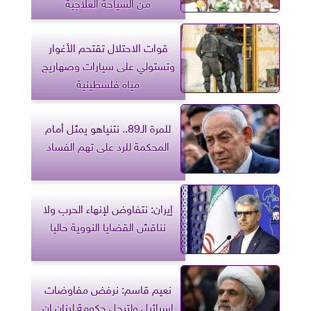
من السياحة العلاجية
قوات الاحتلال تقتحم الأغوار
وتستولي على سيارات وصهاريج
مياه فلسطينية
للمرة الـ89.. نتنياهو يمثل أمام
المحكمة للرد على تهم الفساد
إيران: نتفاوض لإنهاء الحرب ولا
نناقش القضايا النووية حاليا
نعيم قاسم: نرفض مفاوضات
إسرائيل ولترحل حكومة لبنان إن