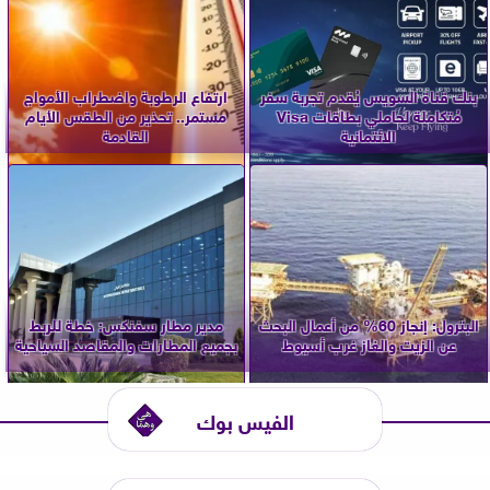
بنك قناة السويس يُقدم تجربة سفر
ارتفاع الرطوبة واضطراب الأمواج
مُتكاملة لحاملي بطاقات Visa
مستمر.. تحذير من الطقس الأيام
الائتمانية
القادمة
البترول: إنجاز 60% من أعمال البحث
مدير مطار سفنكس: خطة للربط
عن الزيت والغاز غرب أسيوط
بجميع المطارات والمقاصد السياحية
الفيس بوك