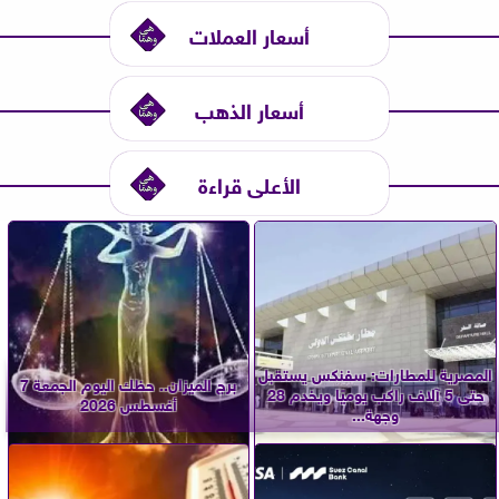
أسعار العملات
أسعار الذهب
الأعلى قراءة
المصرية للمطارات: سفنكس يستقبل
برج الميزان.. حظك اليوم الجمعة 7
حتى 5 آلاف راكب يوميًا ويخدم 28
أغسطس 2026
وجهة...