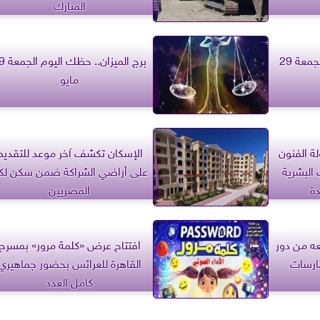
المبارك
برج العقرب.. حظك اليوم الجمعة 29
برج الميزان.. 
مايو
ة الفنون
الإسكان تكشف آخر موعد للتقديم
البشرية
على أراضي الشراكة ضمن سكن لك
دة
المصريين
ه من دور
افتتاح عرض «كلمة مرور» بمسرح
ارسات
القاهرة للعرائس بحضور جماهيري
كامل العدد