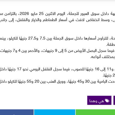
تراجعت أسعار عدد من أصناف الخضراوات والفاكهة داخل سوق العبور للجملة، اليوم الاثنين 25 مايو 2026، بالت
حى، وسط انخفاض لافت في أسعار الطماطم والخيار والفلفل، إلى جانب
وسجلت الطماطم أكبر تراجع بين الأصناف المطروحة، لتتراوح أسعارها داخل سوق الجملة بين 7.5 و27.5 جنيهًا للكيلو، 
وتراوحت أسعار البطاطس بين 6 و12 جنيهًا للكيلو، فيما سجل البصل الأبيض من 5 إلى 9 جنيهات، والأحمر بين 4
 بمختلف أنواعه.
كما تراجع الخيار ليسجل ما بين 7 و13 جنيهًا للبلدي، و11 إلى 16 جنيهًا للصوب، فيما سجل الفلفل الرومي نحو 17 جن
وشهدت البامية وورق العنب انخفاضًا نسبيًا، إذ تراوحت البامية بين 30 و45 جنيهًا، وورق العنب بين 20 و55 جنيهًا للكيلو
هي وهما