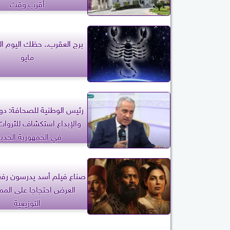
أقرب وقت
مايو
رئيس الوطنية للصحافة: دول
والإبداع استكشاف للثروات 
في الجمهورية الجدي
صناع فيلم أسد يدرسون رفع
العرض احتجاجا على المم
التوزيعية