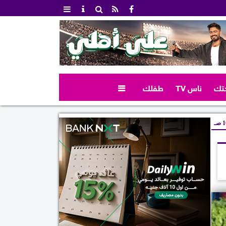
تك
ناس TV
طفلك

صـ