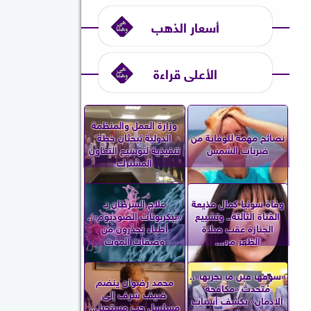
أسعار الذهب
الأعلى قراءة
وزارة العمل والمنظمة
نصائح مهمة للوقاية من
الدولية تبحثان خطة
ضربات الشمس
تنفيذية لتوسيع التعاون
المشترك
وفاة سونيا كمال مذيعة
علاج السرطان بـ
القناة الثالثة.. وتشييع
«بيكربونات الصوديوم»..
الجنازة عقب صلاة
أطباء يُحذّرون من
الظهر من...
وصفات الموت
«شوفها قبل ما تجربها»..
محمد رضوان ينضم
مُتحدث «مكافحة
ضيف شرف إلى
الإدمان» يكشف أسباب
مسلسل حب مستحيل..