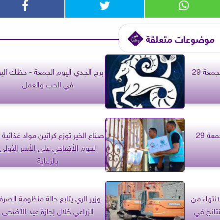
موضوعات متعلقة
برج القوس.. حظك اليوم الجمعة 29
برج الجدي اليوم الجمعة - حظك الي
في الحب والعمل
برج الدلو.. حظك اليوم الجمعة 29
صناع الخير توزع كراتين مواد غذائية 
لحوم الأضاحي على الأسر الأولى
بالرعاية
نتهاء من
وزير الري يتابع حالة منظومة الصر
نتائج في
الزراعي خلال إجازة عيد الأضحى