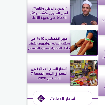
”الدين والوطن واللغة”..
أمين الفتوى يكشف ركائز
الحفاظ على هوية الأبناء
حظك اليوم الجمعة 29
خبير اقتصادي: 10% من
سكان العالم يواجهون نقصًا
حادًا بالتغذية بسبب التضخم
ل
أسعار السلع الغذائية في
الأسواق اليوم الجمعة 7
أغسطس 2026
أسعار العملات