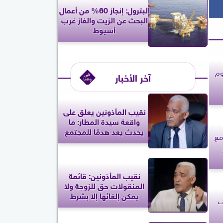
البترول: إنجاز 60% من أعمال
البحث عن الزيت والغاز غرب
أسيوط
وم
آخر الأخبار
نقيب المأذونين يعلق على
واقعة سيدة المطار: ما
يحدث يعد هدمًا للمجتمع
مع
نقيب المأذونين: قائمة
المنقولات حق للزوجة ولا
يمكن إلغائها إلا بشرط
ف