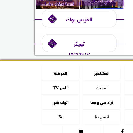
تعاطي الشباب..
تجربة ميكرو دراما...
ويُعلن...
الفيس بوك
تويتر
Tweets by
المشاهير
الموضة
صحتك
ناس TV
آراء هي وهما
توك شو
اتصل بنا


