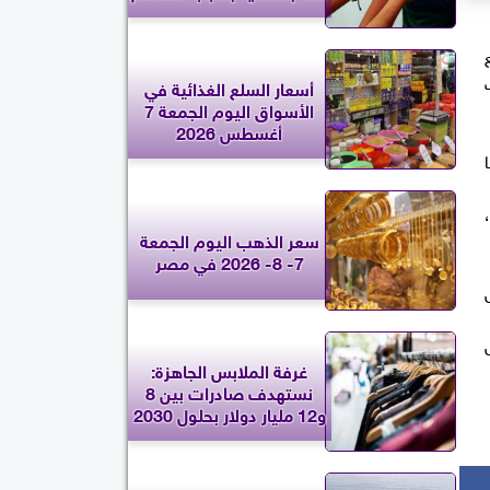
زامن مع
أسعار السلع الغذائية في
الأسواق اليوم الجمعة 7
أغسطس 2026
بينما
 و7 جنيهات،
سعر الذهب اليوم الجمعة
7- 8- 2026 في مصر
يهًا داخل
 داخل
غرفة الملابس الجاهزة:
نستهدف صادرات بين 8
و12 مليار دولار بحلول 2030