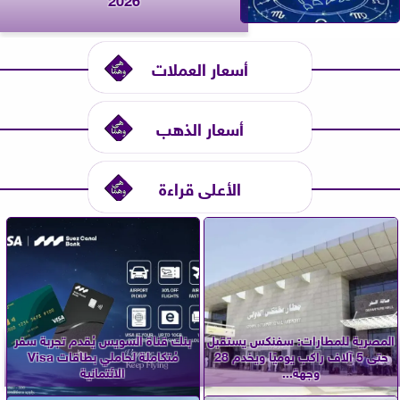
أسعار العملات
أسعار الذهب
الأعلى قراءة
المصرية للمطارات: سفنكس يستقبل
بنك قناة السويس يُقدم تجربة سفر
حتى 5 آلاف راكب يوميًا ويخدم 28
مُتكاملة لحاملي بطاقات Visa
وجهة...
الائتمانية