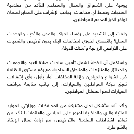
يومية على الأسواق والمحال والمطاعم للتأكد من صلاحية
المنتجات وضبط أي مخالفات، بجانب الإشراف على المخابز لضمان
توافر الخبز المدعم للمواطنين.
ولفت إلى التشديد على رؤساء المراكز والمدن والأحياء والوحدات
المحلية بالتصدي الفوري لمخالفات البناء بدون ترخيص والتعديات
على الأراضي الزراعية وأملاك الدولة.
واستكمل أن الخطة نشمل تأمين ساحات صلاة العيد والتجمعات
والحدائق والمتنزهات والمناطق السياحية، مع رفع مستوى النظافة
في الشوارع والميادين وإزالة المخلفات أولًا بأول، وأي إشغالات
تعيق حركة المواطنين والسيارات، إلى جانب متابعة مواقف
السيارات لمنع استغلال المواطنين.
وأكد أنه ستُشكل لجان مشتركة من المحافظات ووزارتي الموارد
المائية والري والداخلية للمرور على المراسي والعائمات للتأكد من
توافر اشتراطات السلامة والتراخيص، مع زيادة عمال الإنقاذ
بالشواطئ.