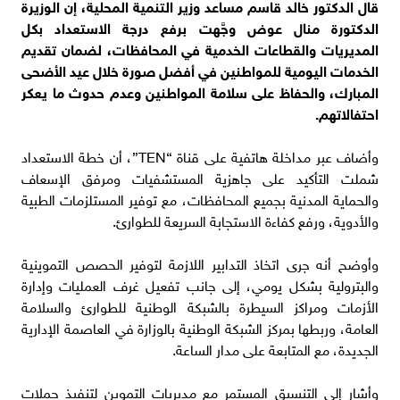
قال الدكتور خالد قاسم مساعد وزير التنمية المحلية، إن الوزيرة
الدكتورة منال عوض وجَّهت برفع درجة الاستعداد بكل
المديريات والقطاعات الخدمية في المحافظات، لضمان تقديم
الخدمات اليومية للمواطنين في أفضل صورة خلال عيد الأضحى
المبارك، والحفاظ على سلامة المواطنين وعدم حدوث ما يعكر
احتفالاتهم.
وأضاف عبر مداخلة هاتفية على قناة “TEN”، أن خطة الاستعداد
شملت التأكيد على جاهزية المستشفيات ومرفق الإسعاف
والحماية المدنية بجميع المحافظات، مع توفير المستلزمات الطبية
والأدوية، ورفع كفاءة الاستجابة السريعة للطوارئ.
وأوضح أنه جرى اتخاذ التدابير اللازمة لتوفير الحصص التموينية
والبترولية بشكل يومي، إلى جانب تفعيل غرف العمليات وإدارة
الأزمات ومراكز السيطرة بالشبكة الوطنية للطوارئ والسلامة
العامة، وربطها بمركز الشبكة الوطنية بالوزارة في العاصمة الإدارية
الجديدة، مع المتابعة على مدار الساعة.
وأشار إلى التنسيق المستمر مع مديريات التموين لتنفيذ حملات