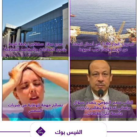
البترول: إنجاز 60% من أعمال البحث
مدير مطار سفنكس: خطة للربط
عن الزيت والغاز غرب أسيوط
بجميع المطارات والمقاصد السياحية
النائب سمير البيومي يتقدم بسؤال
نصائح مهمة للوقاية من ضربات
برلماني للحكومة يطالب بإجابات
الشمس
حاسمة على تظلمات...
الفيس بوك