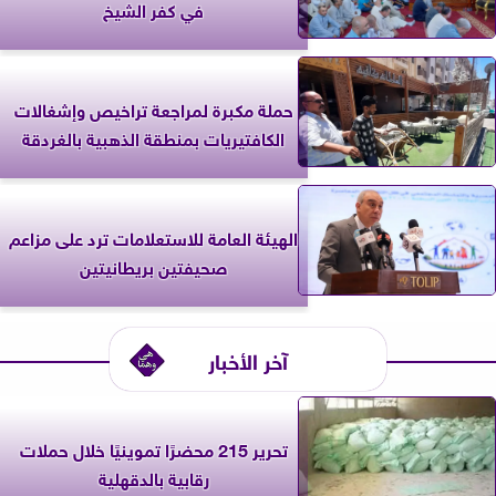
في كفر الشيخ
حملة مكبرة لمراجعة تراخيص وإشغالات
الكافتيريات بمنطقة الذهبية بالغردقة
الهيئة العامة للاستعلامات ترد على مزاعم
صحيفتين بريطانيتين
آخر الأخبار
تحرير 215 محضرًا تموينيًا خلال حملات
رقابية بالدقهلية