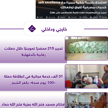
خارجي وداخلي
تحرير 215 محضرًا تموينيًا خلال حملات
رقابية بالدقهلية
31 ألف خدمة مجانية في انطلاقة حملة
«100 يوم صحة» بكفر الشيخ
افتتاح مسجد فتح الله بعزبة فتح الله حماد