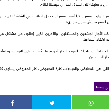
لى أيام سابقة كان السوق الموازي مبهدلنا كلنا».
ر النهاردة بسعر وبكرا أسعر بسعر لو حصل اختلاف في الشاشة لكن مش
 نفس السعر مفيش سوق موازي».
 التُجار الجشعين والمستغلين، والآخرين الذين يُعانون من مشاكل في
م ارتفاع أسعارها.
الداخلية، ومبادرات الغرف التجارية وغيرها، تُساعد على التوفير، وطمأنة
جار المسغلين.
 اللي هي للمعارض والمبادرات كترة المعروض، كتر المعروض يساوي كتر
ي وهما