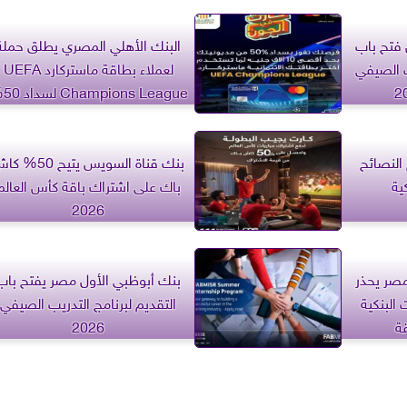
 فتح باب
البنك الأهلي المصري يطلق حملة
ب الصيفي
لعملاء بطاقة ماستركارد UEFA
 League
من المديونية للفائزين
النصائح
بنك قناة السويس يتيح 50%
ية
باك على اشتراك باقة كأس العالم
2026
مصر يحذر
بنك أبوظبي الأول مصر يفتح باب
 البنكية
التقديم لبرنامج التدريب الصيفي
قة
2026