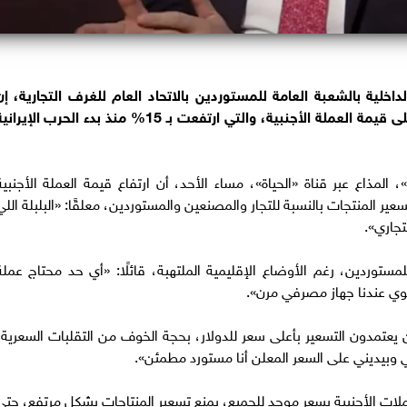
خلية بالشعبة العامة للمستوردين بالاتحاد العام للغرف التجارية، إن
تسعير المنتجات بالأسواق يعتمد بنسبة 70% على قيمة العملة الأجنبية، والتي ارتفعت بـ 15% منذ بدء الحرب الإيرا
لمذاع عبر قناة «الحياة»، مساء الأحد، أن ارتفاع قيمة العملة الأجنبية
ى تسعير المنتجات بالنسبة للتجار والمصنعين والمستوردين، معلقًا: «البلبلة اللي
جاري».
مستوردين، رغم الأوضاع الإقليمية الملتهبة، قائلًا: «أي حد محتاج عملة
وي عندنا جهاز مصرفي مرن».
يعتمدون التسعير بأعلى سعر للدولار، بحجة الخوف من التقلبات السعرية،
ي وبيديني على السعر المعلن أنا مستورد مطمئن».
عملات الأجنبية بسعر موحد للجميع، يمنع تسعير المنتاجات بشكل مرتفع، حتى