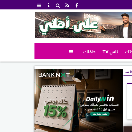
تك
ناس TV
طفلك

صـ