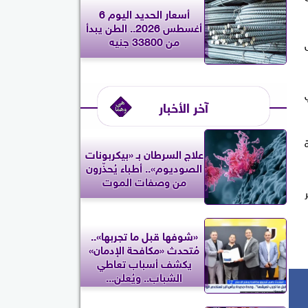
أسعار الحديد اليوم 6
أغسطس 2026.. الطن يبدأ
من 33800 جنيه
آخر الأخبار
علاج السرطان بـ «بيكربونات
الصوديوم».. أطباء يُحذّرون
من وصفات الموت
«شوفها قبل ما تجربها»..
مُتحدث «مكافحة الإدمان»
يكشف أسباب تعاطي
الشباب.. ويُعلن...