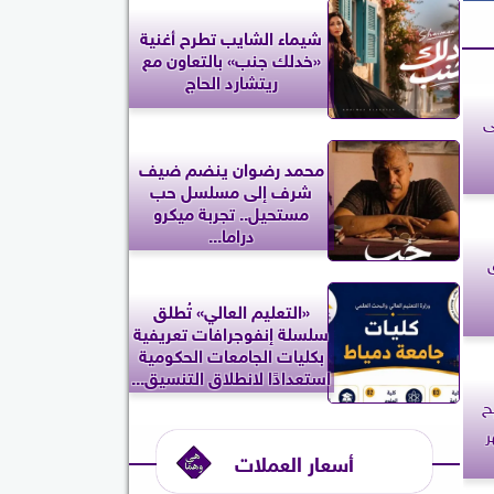
شيماء الشايب تطرح أغنية
«خدلك جنب» بالتعاون مع
ريتشارد الحاج
ى
محمد رضوان ينضم ضيف
شرف إلى مسلسل حب
مستحيل.. تجربة ميكرو
دراما...
«التعليم العالي» تُطلق
سلسلة إنفوجرافات تعريفية
بكليات الجامعات الحكومية
استعدادًا لانطلاق التنسيق...
ح
6 أشهر
أسعار العملات