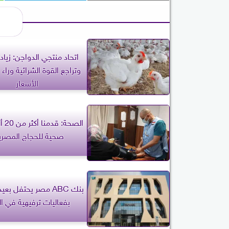
اتحاد منتجي الدواجن: زيادة
وتراجع القوة الشرائية ورا
الأسعار
الصحة
صحية للحجاج المصري
بنك ABC مصر يحتفل ب
بفعاليات ترفيهية في ال