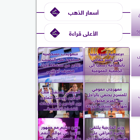
أسعار الذهب
Champions لسداد 50%
الأعلى قراءة
الإعلامية أميرة عبيد
التمويلات الشخصية
 كاش
تهنئ ياسر خفاجي
تستحوذ على النصيب
بانضمامه رسميًا إلى
الأكبر من محفظة أفراد
الجمعية العمومية
مصرف أبوظبي
لنقابة...
الإسلامي...
المهرجان القومي
السيسي يستقبل ملك
للمسرح يحتفي بالراحل
البحرين ويبحث التعاون
عبد العزيز مخيون..
بين البلدين و مستجدات
شهادات تستعيد تجربته
القضايا الإقليمية...
الرائدة...
وزير الخارجية يلتقي
عمرو سليم مع جمهور
نظيره العراقي على
الأوبرا في عوالم النغم
هامش الاجتماع الوزاري
على المسرح المكشوف