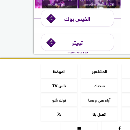
حول القدس في...
بمهرجان...
الفيس بوك
تويتر
Tweets by
المشاهير
الموضة
صحتك
ناس TV
آراء هي وهما
توك شو
اتصل بنا


