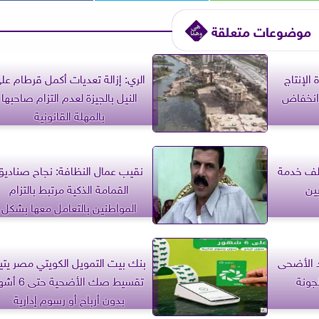
موضوعات متعلقة
 الإنتاج
الري: إزالة تعديات أكمل قرطام عل
ء انخفاض
النيل بالجيزة لعدم التزام صاحبها
بالمهلة القانونية
: قدمنا أكثر من 20 ألف خدمة
نقيب عمال النظافة: نجاح صناديق
ين
القمامة الذكية مرتبط بالتزام
المواطنين بالتعامل معها بشكل
صحيح
عيد الأضحى
بنك بيت التمويل الكويتي مصر يتي
جونة
تقسيط صك الأضحية حتى 
بدون أرباح أو رسوم إدارية