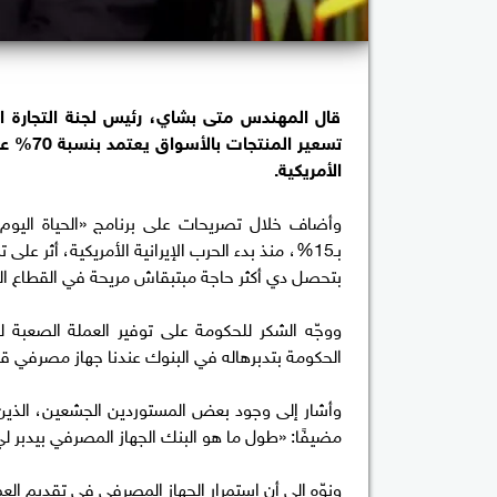
قال المهندس متى بشاي، رئيس لجنة التجارة الدا
الأمريكية.
وأضاف خلال تصريحات على برنامج «الحياة اليوم»، ا
بـ15%، منذ بدء الحرب الإيرانية الأمريكية، أثر عل
بتحصل دي أكثر حاجة مبتبقاش مريحة في القطاع الت
ووجّه الشكر للحكومة على توفير العملة الصعبة لل
الحكومة بتدبرهاله في البنوك عندنا جهاز مصرفي ق
وأشار إلى وجود بعض المستوردين الجشعين، الذين 
مضيفًا: «طول ما هو البنك الجهاز المصرفي بيدبر ل
ونوّه إلى أن استمرار الجهاز المصرفي في تقديم ال