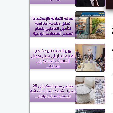
الغرفة التجارية بالإسكندرية
تطلق دبلومة احترافية
لتأهيل العاملين بقطاع
نية
تصدير الحاصلات الزراعية
وزير الصناعة يبحث مع
نظيره البرازيلي سبل تحويل
العلاقات التجارية إلى
شراكة...
خفض سعر السكر إلى 25
جنيهًا.. شعبة المواد الغذائية
تكشف أسباب تراجع...