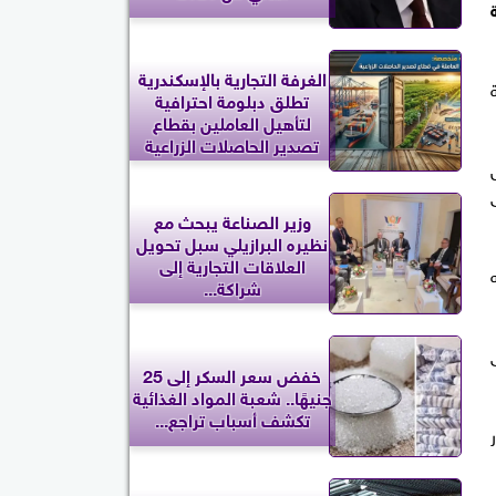
الغرفة التجارية بالإسكندرية
ة
تطلق دبلومة احترافية
لتأهيل العاملين بقطاع
تصدير الحاصلات الزراعية
ل
وزير الصناعة يبحث مع
نظيره البرازيلي سبل تحويل
العلاقات التجارية إلى
هًا، لكنه
شراكة...
خفض سعر السكر إلى 25
جنيهًا.. شعبة المواد الغذائية
تكشف أسباب تراجع...