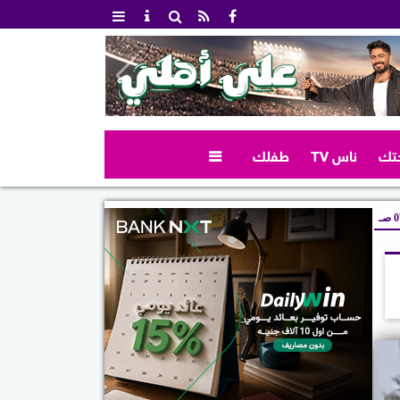
تك
ناس TV
طفلك

صـ