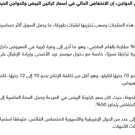
 الدواجن، إن الانخفاض الحالي في أسعار كراتين البيض والدواجن الحية
عبر مداخلة هاتفية على قناة الشمس 2، أن هذه المنتجات يصعب تخزينها لفترات طويلة، ما يجعل السوق أكثر حساسي
أوضح أنَّ الإنتاج المحلي شهد زيادة تُقدَّر بنحو 25% مقارنة بالعام الماضي، وهو ما أدى إلى وفرة كبيرة في المعروض داخ
ة تراجعًا نسبيًا، خاصة مع دخول موسم عيد الأضحى وزيادة الإقبال على
ولفت إلى أنَّ سعر الدواجن في المزرعة وصل إلى نحو 70 جنيهًا للكيلو، وهو أقل من تكلفة الإنتاج بنحو 10 إلى 12 جني
لمعروض.
 ملحوظ، حيث كان سعر كرتونة البيض في المزرعة وصل السنة الماضية إلى
لى عدد من الدول الإفريقية والآسيوية لامتصاص الفائض، متوقعًا استمرار