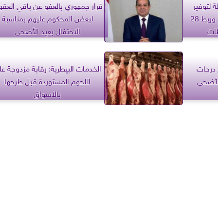
ة لتوفير
قرار جمهوري بالعفو عن باقي العقو
الخدمات خلال عيد الأضحى وربط 28
لبعض المحكوم عليهم بمناسبة
ظات
الاحتفال بعيد الأضحى
 درجات
الخدمات البيطرية: رقابة مزدوجة ع
الأضحى
اللحوم المستوردة قبل طرحها
بالأسواق