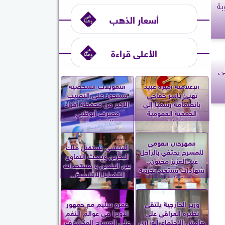
بة
أسعار الذهب
الأعلى قراءة
لى
الإعلامية أميرة عبيد
التمويلات الشخصية
تهنئ ياسر خفاجي
تستحوذ على النصيب
بانضمامه رسميًا إلى
الأكبر من محفظة أفراد
الجمعية العمومية
مصرف أبوظبي
لنقابة...
الإسلامي...
المهرجان القومي
السيسي يستقبل ملك
للمسرح يحتفي بالراحل
البحرين ويبحث التعاون
عبد العزيز مخيون..
بين البلدين و مستجدات
شهادات تستعيد تجربته
القضايا الإقليمية...
الرائدة...
وزير الخارجية يلتقي
عمرو سليم مع جمهور
نظيره العراقي على
الأوبرا في عوالم النغم
هامش الاجتماع الوزاري
على المسرح المكشوف