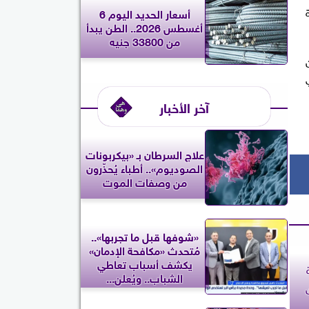
أسعار الحديد اليوم 6
أغسطس 2026.. الطن يبدأ
من 33800 جنيه
ن
آخر الأخبار
علاج السرطان بـ «بيكربونات
الصوديوم».. أطباء يُحذّرون
من وصفات الموت
«شوفها قبل ما تجربها»..
مُتحدث «مكافحة الإدمان»
يكشف أسباب تعاطي
الشباب.. ويُعلن...