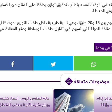
 لكنه في الوقت نفسه يتطلب تحقيق توازن يحافظ على المنتج من الخسارة
في المعادلة.
وأوضح أن فروق التداول بين المزرعة والأسواق تتراوح بين 15 و20 جنيهًا، وهي نسبة طبيعية داخل حلقات التوزيع، موضحًا أ
 منافذ الدولة التي تسهم في تقليل حلقات الوساطة ومنع المغالاة في
هي وهما
موضوعات متعلقة
رق: إلزام
حالة الطقس اليوم.. أمطار خفيفة
 وإزالة
ورياح مثيرة للأتربة ببعض المناطق