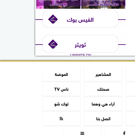
حول القدس في...
بمهرجان...
الفيس بوك
تويتر
Tweets by
المشاهير
الموضة
صحتك
ناس TV
آراء هي وهما
توك شو
اتصل بنا


