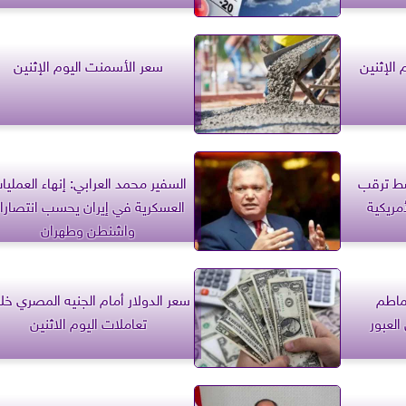
 الإثنين
سعر الأسمنت اليوم الإثنين
ط ترقب
السفير محمد العرابي: إنهاء العمليا
مريكية
العسكرية في إيران يحسب انتصارا ل
واشنطن وطهران
ماطم
سعر الدولار أمام الجنيه المصري خل
لعبور
تعاملات اليوم الاثنين