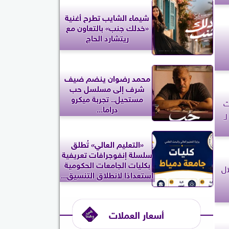
شيماء الشايب تطرح أغنية
«خدلك جنب» بالتعاون مع
ريتشارد الحاج
محمد رضوان ينضم ضيف
شرف إلى مسلسل حب
مستحيل.. تجربة ميكرو
ت
دراما...
ـ
«التعليم العالي» تُطلق
سلسلة إنفوجرافات تعريفية
بكليات الجامعات الحكومية
ال
استعدادًا لانطلاق التنسيق...
أسعار العملات