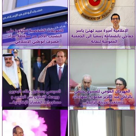
الإعلامية أميرة عبيد تهنئ ياسر
التمويلات الشخصية تستحوذ على
خفاجي بانضمامه رسميًا إلى الجمعية
النصيب الأكبر من محفظة أفراد
العمومية لنقابة...
مصرف أبوظبي الإسلامي...
المهرجان القومي للمسرح يحتفي
السيسي يستقبل ملك البحرين
بالراحل عبد العزيز مخيون.. شهادات
ويبحث التعاون بين البلدين و
تستعيد تجربته الرائدة...
مستجدات القضايا الإقليمية...