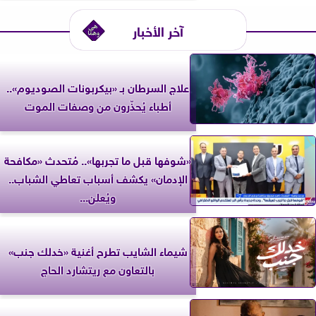
آخر الأخبار
علاج السرطان بـ «بيكربونات الصوديوم»..
أطباء يُحذّرون من وصفات الموت
«شوفها قبل ما تجربها».. مُتحدث «مكافحة
الإدمان» يكشف أسباب تعاطي الشباب..
ويُعلن...
شيماء الشايب تطرح أغنية «خدلك جنب»
بالتعاون مع ريتشارد الحاج