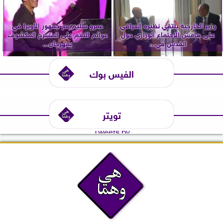
وزير الخارجية يلتقي نظيره العراقي
عمرو سليم مع جمهور الأوبرا في
على هامش الاجتماع الوزاري حول
عوالم النغم على المسرح المكشوف
القدس في...
بمهرجان...
الفيس بوك
تويتر
Tweets by