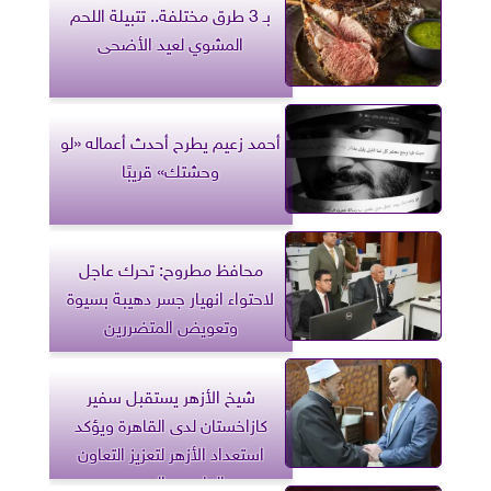
بـ 3 طرق مختلفة.. تتبيلة اللحم
المشوي لعيد الأضحى
أحمد زعيم يطرح أحدث أعماله «لو
وحشتك» قريبًا
محافظ مطروح: تحرك عاجل
لاحتواء انهيار جسر دهيبة بسيوة
وتعويض المتضررين
شيخ الأزهر يستقبل سفير
كازاخستان لدى القاهرة ويؤكد
استعداد الأزهر لتعزيز التعاون
العلمي والدعوي