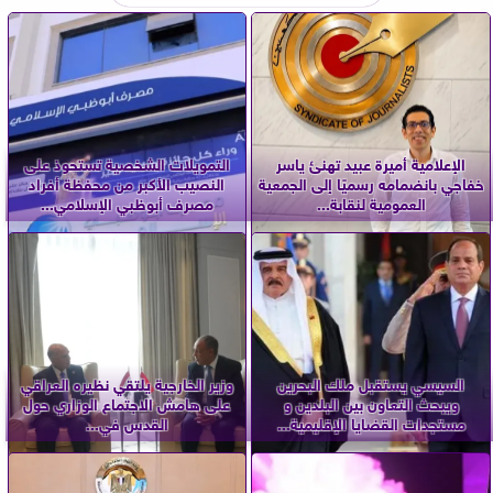
الإعلامية أميرة عبيد تهنئ ياسر
التمويلات الشخصية تستحوذ على
خفاجي بانضمامه رسميًا إلى الجمعية
النصيب الأكبر من محفظة أفراد
العمومية لنقابة...
مصرف أبوظبي الإسلامي...
السيسي يستقبل ملك البحرين
وزير الخارجية يلتقي نظيره العراقي
ويبحث التعاون بين البلدين و
على هامش الاجتماع الوزاري حول
مستجدات القضايا الإقليمية...
القدس في...