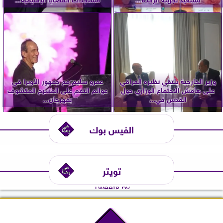
وزير الخارجية يلتقي نظيره العراقي
عمرو سليم مع جمهور الأوبرا في
على هامش الاجتماع الوزاري حول
عوالم النغم على المسرح المكشوف
القدس في...
بمهرجان...
الفيس بوك
تويتر
Tweets by