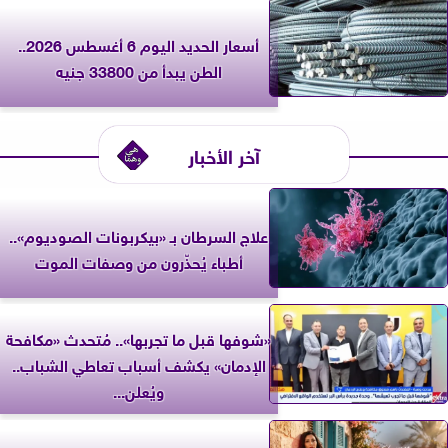
أسعار الحديد اليوم 6 أغسطس 2026..
الطن يبدأ من 33800 جنيه
آخر الأخبار
علاج السرطان بـ «بيكربونات الصوديوم»..
أطباء يُحذّرون من وصفات الموت
«شوفها قبل ما تجربها».. مُتحدث «مكافحة
الإدمان» يكشف أسباب تعاطي الشباب..
ويُعلن...