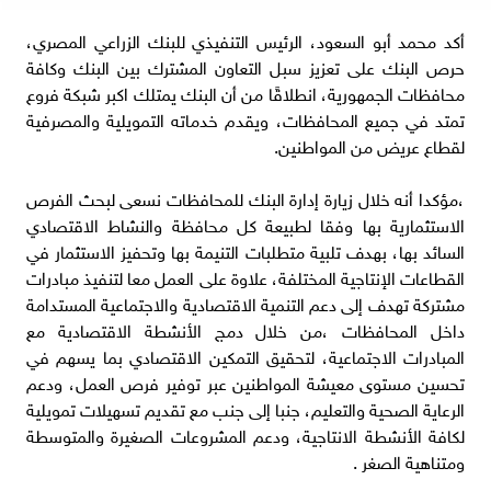
أكد محمد أبو السعود، الرئيس التنفيذي للبنك الزراعي المصري،
حرص البنك على تعزيز سبل التعاون المشترك بين البنك وكافة
محافظات الجمهورية، انطلاقًا من أن البنك يمتلك اكبر شبكة فروع
تمتد في جميع المحافظات، ويقدم خدماته التمويلية والمصرفية
لقطاع عريض من المواطنين.
،مؤكدا أنه خلال زيارة إدارة البنك للمحافظات نسعى لبحث الفرص
الاستثمارية بها وفقا لطبيعة كل محافظة والنشاط الاقتصادي
السائد بها، بهدف تلبية متطلبات التنيمة بها وتحفيز الاستثمار في
القطاعات الإنتاجية المختلفة، علاوة على العمل معا لتنفيذ مبادرات
مشتركة تهدف إلى دعم التنمية الاقتصادية والاجتماعية المستدامة
داخل المحافظات ،من خلال دمج الأنشطة الاقتصادية مع
المبادرات الاجتماعية، لتحقيق التمكين الاقتصادي بما يسهم في
تحسين مستوى معيشة المواطنين عبر توفير فرص العمل، ودعم
الرعاية الصحية والتعليم، جنبا إلى جنب مع تقديم تسهيلات تمويلية
لكافة الأنشطة الانتاجية، ودعم المشروعات الصغيرة والمتوسطة
ومتناهية الصغر .