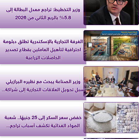
وزير التخطيط: تراجع معدل البطالة إلى
5.8% بالربع الثاني من 2026
الغرفة التجارية بالإسكندرية تطلق دبلومة
احترافية لتأهيل العاملين بقطاع تصدير
الحاصلات الزراعية
وزير الصناعة يبحث مع نظيره البرازيلي
سبل تحويل العلاقات التجارية إلى شراكة...
خفض سعر السكر إلى 25 جنيهًا.. شعبة
المواد الغذائية تكشف أسباب تراجع...