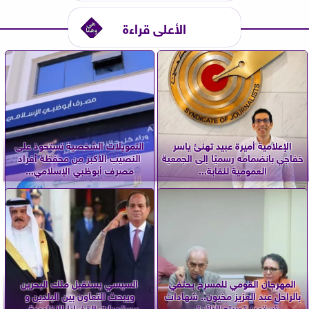
الأعلى قراءة
الإعلامية أميرة عبيد تهنئ ياسر
التمويلات الشخصية تستحوذ على
خفاجي بانضمامه رسميًا إلى الجمعية
النصيب الأكبر من محفظة أفراد
العمومية لنقابة...
مصرف أبوظبي الإسلامي...
المهرجان القومي للمسرح يحتفي
السيسي يستقبل ملك البحرين
بالراحل عبد العزيز مخيون.. شهادات
ويبحث التعاون بين البلدين و
تستعيد تجربته الرائدة...
مستجدات القضايا الإقليمية...