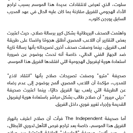
سلوت، الذي تعرض لانتقادات عديدة هذا الموسم بسبب تراجع
الأداء الهجومي للفريق مقارنة بما كان عليه الحال في عهد المدرب
السابق يورجن كلوب.
واهتمت الصحف البريطانية بشكل كبير برسالة صلاح، حيث اعتبرت
بعض التقارير أن اللاعب المصري أطلق هجومًا واضحًا على طريقة
لعب الفريق، بينما وصفت صحف أخرى تصريحاته بأنها رسالة نارية
ضد الجهاز الفني الحالي، خاصة أنه تحدث بوضوح عن ضرورة
استعادة هوية ليفربول الهجومية التي افتقدها الفريق هذا الموسم.
صحيفة "مترو" وصفت تصريحات صلاح بأنها "انتقاد لاذع"
للمدرب، مؤكدة أن اللاعب المصري ألمح بوضوح إلى عدم رضاه
عن الطريقة التي يلعب بها الفريق حاليًا، بينما اعتبرت صحيفة
"ديلي ميرور" أن صلاح طالب بشكل مباشر باستعادة هوية ليفربول
القديمة وإجراء تغيير فوري داخل الفريق.
أما صحيفة The Independent فرأت أن صلاح اعترف بانهيار
الفريق هذا الموسم، خاصة بعد تراجع فرص التأهل لدوري الأبطال،
في حين أكدت صحيفة "الجارديان" العلاقة المتوترة بين صلاح