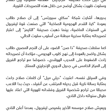
وسلوت ظهرت بشكل أوضح من خلال هذه التصريحات القوية.
بدورها، أشارت شبكة "سكاي سبورتس" إلى أن صلاح طالب
بعودة "كرة القدم الهجومية الصاخبة" التي صنعت قوة ليفربول
في السنوات الماضية، بينما ذهبت صحيفة "التايمز" إلى اعتبار
تصريحاته بمثابة سخرية مبطنة من أسلوب سلوت الحالي.
كما سلطت صحيفة "ذا صن" الضوء على أن النجم المصري طالب
بشكل واضح بالعودة إلى نهج كلوب الهجومي، مؤكدة أن تصريحاته
زادت الضغوط على المدرب الهولندي، خصوصًا مع تراجع الفريق
إلى المركز الخامس في جدول الدوري الإنجليزي الممتاز.
وفي السياق نفسه، اعتبرت "ديلي ميل" أن كلمات صلاح جاءت
بمثابة رسالة نارية قبل رحيله المرتقب عن أنفيلد، حيث بدا اللاعب
محبطًا من تراجع شخصية الفريق وفقدانه للهوية التي اعتاد عليها
طوال سنواته داخل النادي.
ويعيش صلاح موسمه الأخير بقميص ليفربول، بعدما أعلن النادي