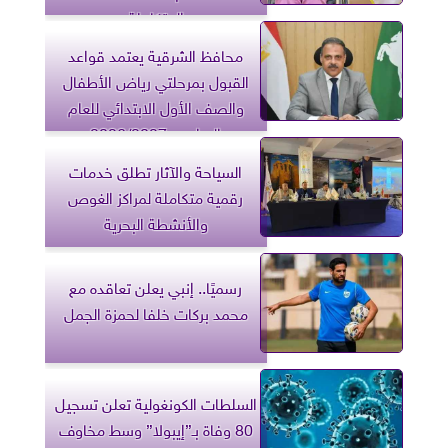
المتكاملة
محافظ الشرقية يعتمد قواعد
القبول بمرحلتي رياض الأطفال
والصف الأول الابتدائي للعام
الدراسي 2026/2027
السياحة والآثار تطلق خدمات
رقمية متكاملة لمراكز الغوص
والأنشطة البحرية
رسميًا.. إنبي يعلن تعاقده مع
محمد بركات خلفا لحمزة الجمل
السلطات الكونغولية تعلن تسجيل
80 وفاة بـ”إيبولا” وسط مخاوف