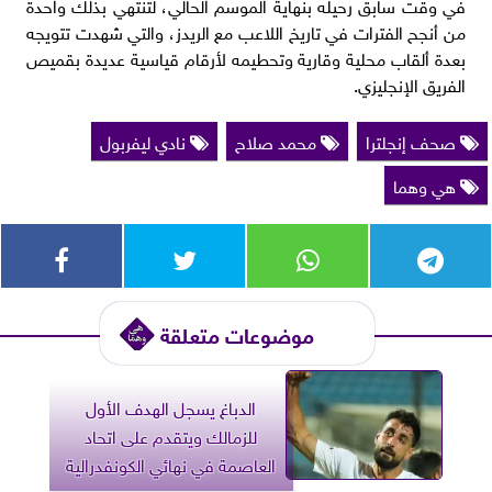
في وقت سابق رحيله بنهاية الموسم الحالي، لتنتهي بذلك واحدة
من أنجح الفترات في تاريخ اللاعب مع الريدز، والتي شهدت تتويجه
بعدة ألقاب محلية وقارية وتحطيمه لأرقام قياسية عديدة بقميص
الفريق الإنجليزي.
صحف إنجلترا
محمد صلاح
نادي ليفربول
هي وهما
موضوعات متعلقة
الدباغ يسجل الهدف الأول
للزمالك ويتقدم على اتحاد
العاصمة في نهائي الكونفدرالية