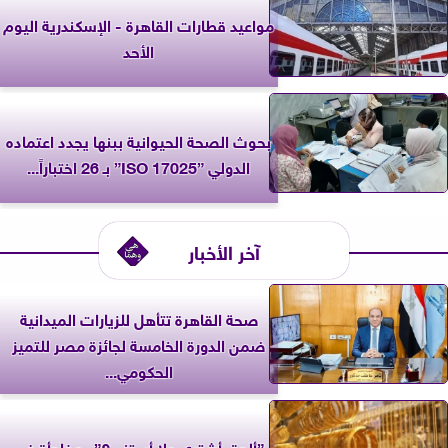
مواعيد قطارات القاهرة - الإسكندرية اليوم
الأحد
بحوث الصحة الحيوانية ببنها يجدد اعتماده
الدولي ”ISO 17025” بـ 26 اختباراً...
آخر الأخبار
صحة القاهرة تتأهل للزيارات الميدانية
ضمن الدورة الخامسة لجائزة مصر للتميز
الحكومي...
”ألحق أشتري ولا أستنى؟”.. مفاجأة في