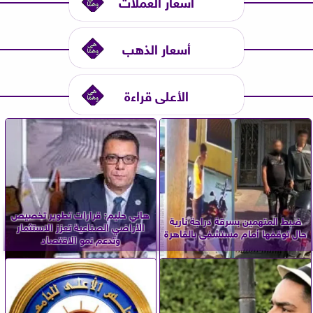
أسعار العملات
أسعار الذهب
الأعلى قراءة
هاني حليم: قرارات تطوير تخصيص
ضبط المتهمين بسرقة دراجة نارية
الأراضي الصناعية تعزز الاستثمار
حال توقفها أمام مستشفى بالقاهرة
وتدعم نمو الاقتصاد