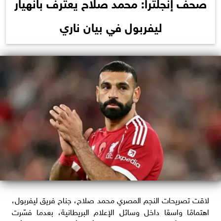
صحف إنجلترا: محمد صلاح يعترف بانهيار
ليفربول في بيان ناري
لاقت تصريحات النجم المصري محمد صلاح، جناح فريق ليفربول،
اهتمامًا واسعًا داخل وسائل الإعلام البريطانية، بعدما فسّرت