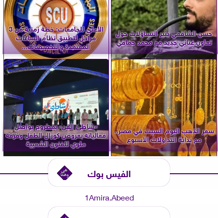
الأعلى للجامعات: خطة زمنية من 3
حسن الشافعي يثير التساؤلات حول
مراحل لتطبيق نظام الساعات
تعاون غنائي جديد مع محمد حماقي
المعتمدة والتخصصات...
«شاطئ الفن» بمطروح يواصل
سعر الذهب اليوم السبت في مصر..
فعالياته بعروض كورال الطفل وفرقة
مع بداية التداولات الأسبوع
ملوي للفنون الشعبية
الفيس بوك
1Amira.Abeed