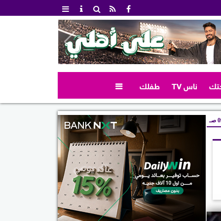
تك
ناس TV
طفلك

صـ