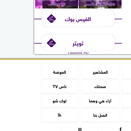
حول القدس في...
بمهرجان...
الفيس بوك
تويتر
Tweets by
المشاهير
الموضة
صحتك
ناس TV
آراء هي وهما
توك شو
اتصل بنا


