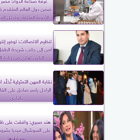
غرفة صناعة الدواء: مصر 
ضمن دول العالم المتقدم 
الأدوية المثيلة.. وتحتل المركز 
تنظيم الاتصالات: توفير إنت
آمن إلى جانب شريحة الطف
الناس تعاني من زيادة ا
نقابة المهن التمثيلية تُخلّد 
الراحل ياسر صادق على القاع
بالنادي
هند صبري: وافقت على ظهو
على السوشيال ميديا بشروط
بمخاطرها