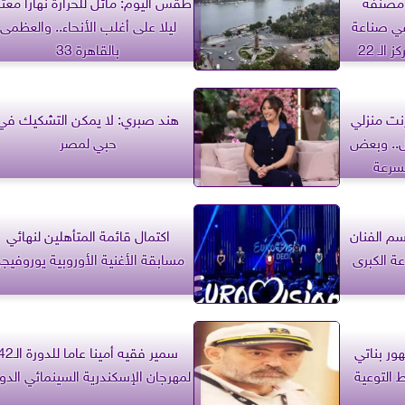
مُصنفة
طقس اليوم: مائل للحرارة نهارا معت
في صناعة
ليلا على أغلب الأنحاء.. والعظمى
الـ 22
بالقاهرة 33
رنت منزلي
هند صبري: لا يمكن التشكيك في
ل.. وبعض
حبي لمصر
لسرعة
اسم الفنان
اكتمال قائمة المتأهلين لنهائي
ة الكبرى
مسابقة الأغنية الأوروبية يوروفيج
ر بناتي
سمير فقيه أمينا عاما للدورة 
 التوعية
لمهرجان الإسكندرية السينمائي الدو