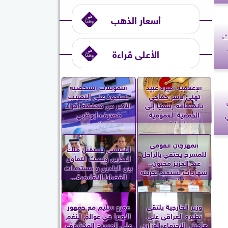
أسعار الذهب
ت
الأعلى قراءة
الإعلامية أميرة عبيد
التمويلات الشخصية
تهنئ ياسر خفاجي
تستحوذ على النصيب
ن
بانضمامه رسميًا إلى
الأكبر من محفظة أفراد
الجمعية العمومية
مصرف أبوظبي
لنقابة...
الإسلامي...
المهرجان القومي
السيسي يستقبل ملك
للمسرح يحتفي بالراحل
البحرين ويبحث التعاون
عبد العزيز مخيون..
بين البلدين و مستجدات
شهادات تستعيد تجربته
القضايا الإقليمية...
الرائدة...
وزير الخارجية يلتقي
عمرو سليم مع جمهور
نظيره العراقي على
الأوبرا في عوالم النغم
هامش الاجتماع الوزاري
على المسرح المكشوف