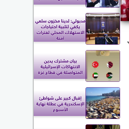
مدبولي: لدينا مخزون سلعي
يكفي لتلبية احتياجات
الاستهلاك المحلي لفترات
آمنة
ي
بيان مشترك يدين
الانتهاكات الإسرائيلية
المتواصلة في قطاع غزة
إقبال كبير على شواطئ
الإسكندرية في عطلة نهاية
الأسبوع