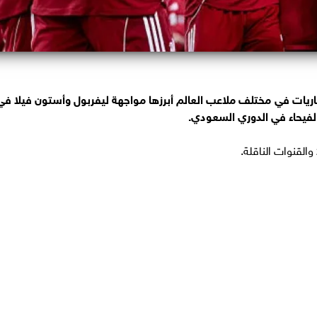
1 مايو 2026 العديد من المباريات في مختلف ملاعب العالم أبرزها مواجهة ليفربول وأستون فيلا ف