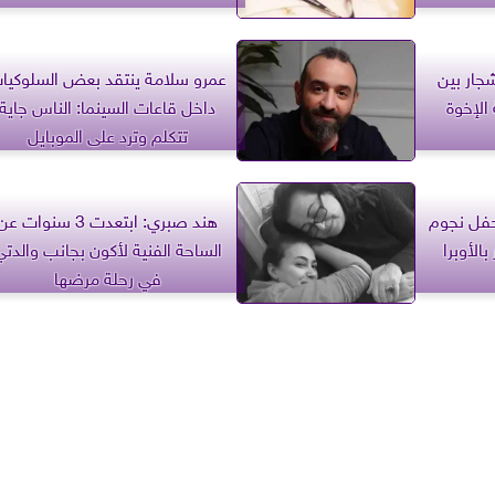
جار بين
عمرو سلامة ينتقد بعض السلوكيا
الإخوة
داخل قاعات السينما: الناس جاية
تتكلم وترد على الموبايل
حفل نجوم
هند صبري: ابتعدت 3 سنوات ع
الأوبرا
الساحة الفنية لأكون بجانب والدتي
في رحلة مرضها