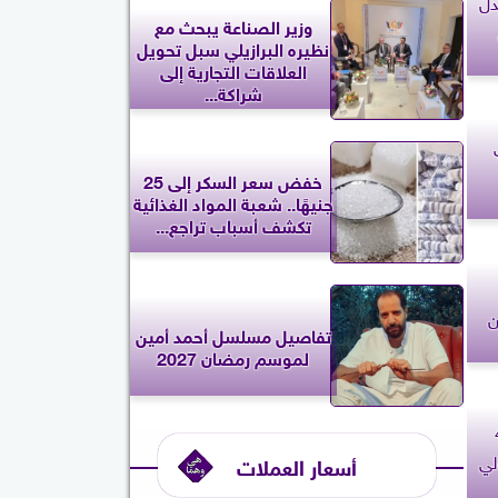
دل
وزير الصناعة يبحث مع
نظيره البرازيلي سبل تحويل
العلاقات التجارية إلى
شراكة...
خفض سعر السكر إلى 25
جنيهًا.. شعبة المواد الغذائية
تكشف أسباب تراجع...
ن
تفاصيل مسلسل أحمد أمين
لموسم رمضان 2027
الـ42
لي
أسعار العملات