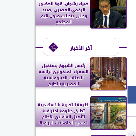
ضياء رشوان: قوة الحضور
الرقمي المصري رصيد
وطني يتطلب صون قيم
المجتمع
آخر الأخبار
رئيس الشيوخ يستقبل
السفراء المنقولين لرئاسة
البعثات الدبلوماسية
المصرية بالخارج
الغرفة التجارية بالإسكندرية
تطلق دبلومة احترافية
لتأهيل العاملين بقطاع
تصدير الحاصلات الزراعية