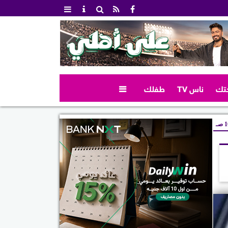
تك
ناس TV
طفلك

صـ