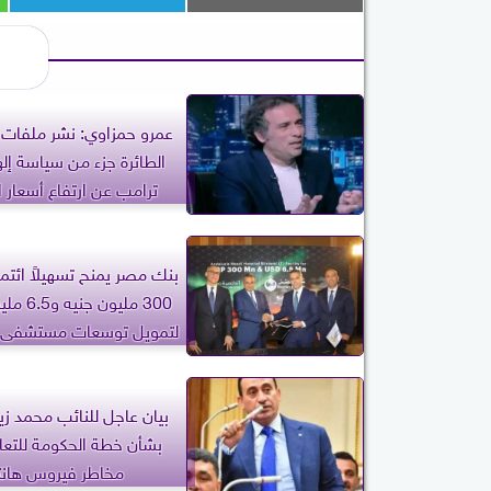
عمرو حمزاوي: نشر ملفات 
الطائرة جزء من سياسة إلها
ترامب عن ارتفاع أسعار ا
بنك مصر يمنح تسهيلاً ائتمان
300 مليون 
لتمويل توسعات مستشفى «
المعادي»
بيان عاجل للنائب محمد زي
بشأن خطة الحكومة للتعا
مخاطر فيروس هانت