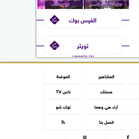
حول القدس في...
بمهرجان...
الفيس بوك
تويتر
Tweets by
المشاهير
الموضة
صحتك
ناس TV
آراء هي وهما
توك شو
اتصل بنا


