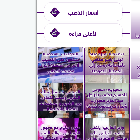
أسعار الذهب
الأعلى قراءة
يا
الإعلامية أميرة عبيد
التمويلات الشخصية
يمة 7
تهنئ ياسر خفاجي
تستحوذ على النصيب
بانضمامه رسميًا إلى
الأكبر من محفظة أفراد
ة 835.8
الجمعية العمومية
مصرف أبوظبي
لنقابة...
الإسلامي...
المهرجان القومي
السيسي يستقبل ملك
للمسرح يحتفي بالراحل
البحرين ويبحث التعاون
عبد العزيز مخيون..
بين البلدين و مستجدات
شهادات تستعيد تجربته
القضايا الإقليمية...
الرائدة...
وزير الخارجية يلتقي
عمرو سليم مع جمهور
نظيره العراقي على
الأوبرا في عوالم النغم
هامش الاجتماع الوزاري
على المسرح المكشوف