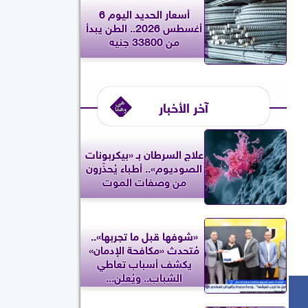
أسعار الحديد اليوم 6
أغسطس 2026.. الطن يبدأ
من 33800 جنيه
آخر الأخبار
علاج السرطان بـ «بيكربونات
الصوديوم».. أطباء يُحذّرون
من وصفات الموت
«شوفها قبل ما تجربها»..
مُتحدث «مكافحة الإدمان»
يكشف أسباب تعاطي
الشباب.. ويُعلن...