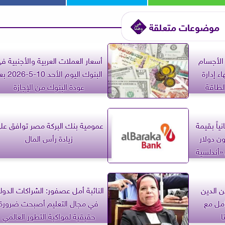
موضوعات متعلقة
الأجسام
أسعار العملات العربية والأجنبية ف
ء إدارة
البنوك اليوم الأحد 0
لطاقة
عودة البنوك من الإجازة
ياً بقيمة
عمومية بنك البركة مصر توافق عل
جنيه و6.5 مليون دولار
زيادة رأس المال
أندلسية
ن الدين
النائبة أمل عصفور: الشراكات الدول
مل مع
في مجال التعليم أصبحت ضرورة
ا
حقيقية لمواكبة التطور العالمي