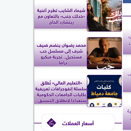
شيماء الشايب تطرح أغنية
«خدلك جنب» بالتعاون مع
ريتشارد الحاج
ي
1-5-2026 بعد
محمد رضوان ينضم ضيف
شرف إلى مسلسل حب
مستحيل.. تجربة ميكرو
دراما...
ى
«التعليم العالي» تُطلق
سلسلة إنفوجرافات تعريفية
بكليات الجامعات الحكومية
استعدادًا لانطلاق التنسيق...
ية
أسعار العملات