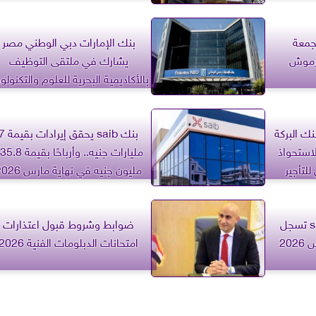
جمعة
بنك الإمارات دبي الوطني مصر
مرموش
يشارك في ملتقى التوظيف
بالأكاديمية البحرية للعلوم والتكنولوج
بنك البركة
بنك saib يحقق إيرادات بق
استحواذ
مليارات جنيه.. وأرباحًا بقيم
لتأجير
مليون جنيه في نهاية مارس 2026
ودائع العملاء في بنك saib تسجل
ضوابط وشروط قبول اعتذارات
امتحانات الدبلومات الفنية 2026