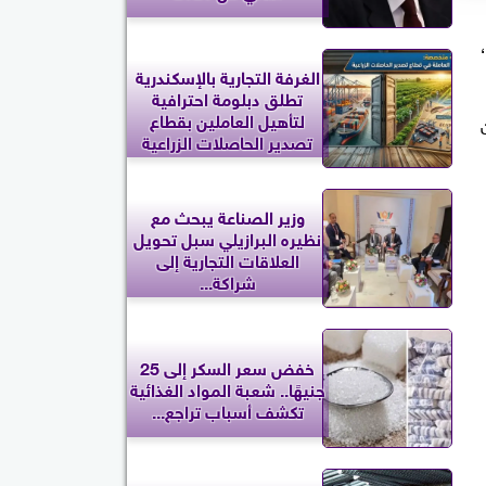
،
الغرفة التجارية بالإسكندرية
تطلق دبلومة احترافية
لتأهيل العاملين بقطاع
تصدير الحاصلات الزراعية
وزير الصناعة يبحث مع
نظيره البرازيلي سبل تحويل
العلاقات التجارية إلى
شراكة...
خفض سعر السكر إلى 25
جنيهًا.. شعبة المواد الغذائية
تكشف أسباب تراجع...