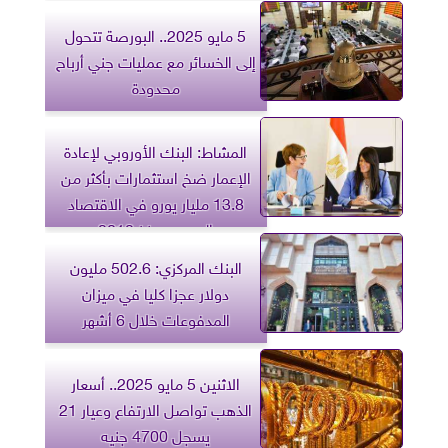
5 مايو 2025.. البورصة تتحول
إلى الخسائر مع عمليات جني أرباح
محدودة
المشاط: البنك الأوروبي لإعادة
الإعمار ضخ استثمارات بأكثر من
13.8 مليار يورو في الاقتصاد
المصري منذ 2012
البنك المركزي: 502.6 مليون
دولار عجزا كليا في ميزان
المدفوعات خلال 6 أشهر
الاثنين 5 مايو 2025.. أسعار
الذهب تواصل الارتفاع وعيار 21
يسجل 4700 جنيه