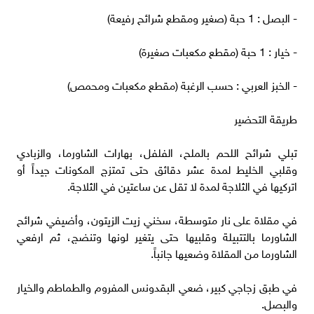
- البصل : 1 حبة (صغير ومقطع شرائح رفيعة)
- خيار : 1 حبة (مقطع مكعبات صغيرة)
- الخبز العربي : حسب الرغبة (مقطع مكعبات ومحمص)
طريقة التحضير
تبلي شرائح اللحم بالملح، الفلفل، بهارات الشاورما، والزبادي
وقلبي الخليط لمدة عشر دقائق حتى تمتزج المكونات جيداً أو
اتركيها في الثلاجة لمدة لا تقل عن ساعتين في الثلاجة.
في مقلاة على نار متوسطة، سخني زيت الزيتون، وأضيفي شرائح
الشاورما بالتتبيلة وقلبيها حتى يتغير لونها وتنضج، ثم ارفعي
الشاورما من المقلاة وضعيها جانباً.
في طبق زجاجي كبير، ضعي البقدونس المفروم والطماطم والخيار
والبصل.