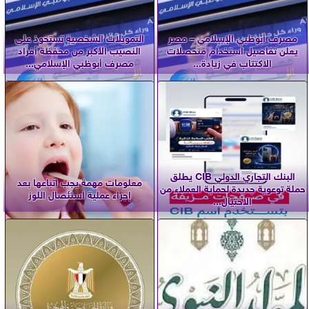
مصرف أبوظبي الإسلامي – مصر
التمويلات الشخصية تستحوذ على
يعلن تفاصيل استخدام متحصلات
النصيب الأكبر من محفظة أفراد
الاكتتاب في زيادة...
مصرف أبوظبي الإسلامي...
البنك التجاري الدولي CIB يطلق
معلومات مهمة يجب اتباعها بعد
حملة توعوية جديدة لحماية العملاء من
إجراء عملية استئصال اللوز
الاحتيال...