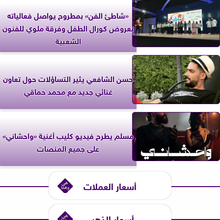
«شاطئ الفن» بمطروح يواصل فعالياته
بعروض كورال الطفل وفرقة ملوي للفنون
الشعبية
حسن الشافعي يثير التساؤلات حول تعاون
غنائي جديد مع محمد حماقي
مسلم يطرح فيديو كليب أغنية «واحشاني»
على جميع المنصات
أسعار العملات
أسعار الذهب