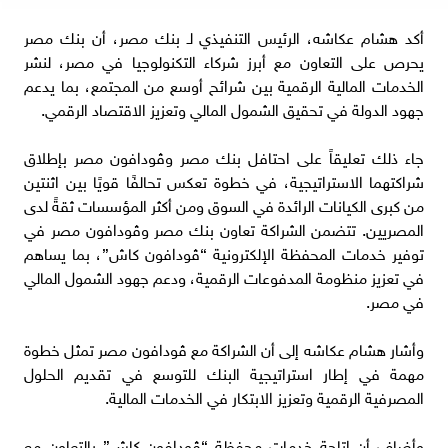
أكد هشام عكاشه، الرئيس التنفيذي لـ بنك مصر، أن بنك مصر
يحرص على التعاون مع أبرز شركاء التكنولوجيا في مصر، لنشر
الخدمات المالية الرقمية بين شرائح أوسع من المجتمع، بما يدعم
جهود الدولة في تحقيق الشمول المالي وتعزيز الاقتصاد الرقمي.
جاء ذلك تعليقاً على احتافل بنك مصر وڤودافون مصر بإطلاق
شراكتهما الاستراتيجية، في خطوة تعكس تحالفًا قويًا بين اثنتين
من كبرى الكيانات الرائدة في السوق ومن أكثر المؤسسات ثقةً لدى
المصريين. تتضمن الشراكة تعاون بنك مصر وڤودافون مصر في
توفير خدمات المحفظة الإلكترونية “ڤودافون كاش”، بما يساهم
في تعزيز منظومة المدفوعات الرقمية، ودعم جهود الشمول المالي
في مصر.
وأشار هشام عكاشه إلى أن الشراكة مع ڤودافون مصر تمثل خطوة
مهمة في إطار استراتيجية البنك للتوسع في تقديم الحلول
المصرفية الرقمية وتعزيز الابتكار في الخدمات المالية.
وأضاف أن إتاحة خدمات محفظة “ڤودافون كاش” بالتعاون مع