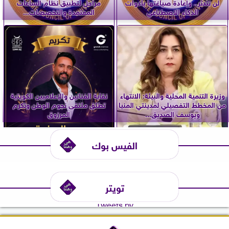
لن تندثر.. وإعادة صياغتها بأدوات
مراحل لتطبيق نظام الساعات
الذكاء الاصطناعي
المعتمدة والتخصصات...
وزيرة التنمية المحلية والبيئة: الانتهاء
نقابة الفنانين والإعلاميين الكويتية
من المخطط التفصيلي لمدينتي المنيا
تطلق ملتقى نجوم الوطن وتكرم
ويوسف الصديق...
المرزوق
الفيس بوك
تويتر
Tweets by