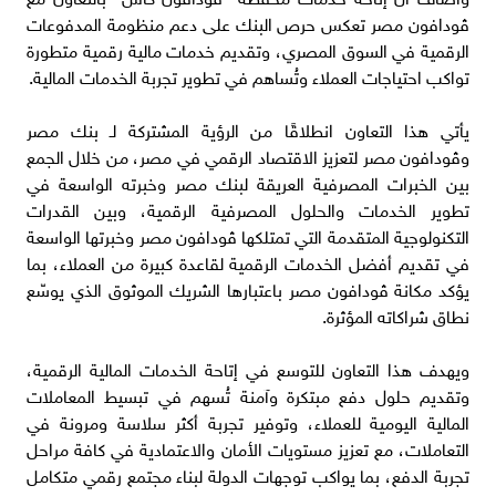
ڤودافون مصر تعكس حرص البنك على دعم منظومة المدفوعات
الرقمية في السوق المصري، وتقديم خدمات مالية رقمية متطورة
تواكب احتياجات العملاء وتُساهم في تطوير تجربة الخدمات المالية.
يأتي هذا التعاون انطلاقًا من الرؤية المشتركة لـ بنك مصر
وڤودافون مصر لتعزيز الاقتصاد الرقمي في مصر، من خلال الجمع
بين الخبرات المصرفية العريقة لبنك مصر وخبرته الواسعة في
تطوير الخدمات والحلول المصرفية الرقمية، وبين القدرات
التكنولوجية المتقدمة التي تمتلكها ڤودافون مصر وخبرتها الواسعة
في تقديم أفضل الخدمات الرقمية لقاعدة كبيرة من العملاء، بما
يؤكد مكانة ڤودافون مصر باعتبارها الشريك الموثوق الذي يوسّع
نطاق شراكاته المؤثرة.
ويهدف هذا التعاون للتوسع في إتاحة الخدمات المالية الرقمية،
وتقديم حلول دفع مبتكرة وآمنة تُسهم في تبسيط المعاملات
المالية اليومية للعملاء، وتوفير تجربة أكثر سلاسة ومرونة في
التعاملات، مع تعزيز مستويات الأمان والاعتمادية في كافة مراحل
تجربة الدفع، بما يواكب توجهات الدولة لبناء مجتمع رقمي متكامل