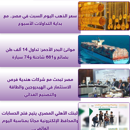
سعر الذهب اليوم السبت في مصر.. مع
بداية التداولات الأسبوع
موانئ البحر الأحمر: تداول 14 ألف طن
بضائع و681 شاحنة و74 سيارة
مصر تبحث مع شركات هندية فرص
الاستثمار في الهيدروجين والطاقة
والتصنيع الغذائي
البنك الأهلي المصري يتيح فتح الحسابات
والمحافظ الإلكترونية مجانًا بمناسبة اليوم
العالمي...