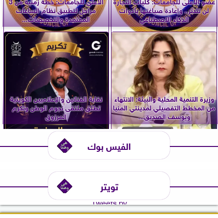
عضو الأعلى للجامعات: كليات التجارة
الأعلى للجامعات: خطة زمنية من 3
لن تندثر.. وإعادة صياغتها بأدوات
مراحل لتطبيق نظام الساعات
الذكاء الاصطناعي
المعتمدة والتخصصات...
وزيرة التنمية المحلية والبيئة: الانتهاء
نقابة الفنانين والإعلاميين الكويتية
من المخطط التفصيلي لمدينتي المنيا
تطلق ملتقى نجوم الوطن وتكرم
ويوسف الصديق...
المرزوق
الفيس بوك
تويتر
Tweets by