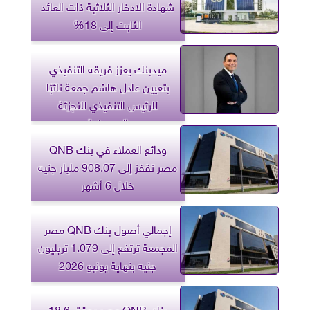
شهادة الادخار الثلاثية ذات العائد
الثابت إلى 18%
ميدبنك يعزز فريقه التنفيذي
بتعيين عادل هاشم جمعة نائبًا
للرئيس التنفيذي للتجزئة
المصرفية
ودائع العملاء في بنك QNB
مصر تقفز إلى 908.07 مليار جنيه
خلال 6 أشهر
إجمالي أصول بنك QNB مصر
المجمعة ترتفع إلى 1.079 تريليون
جنيه بنهاية يونيو 2026
بنك QNB مصر يحقق 18.6