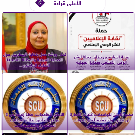
الأعلى قراءة
غدا.. ورشة عمل بنقابة البيطريين حول
نقابة الإعلاميين تطلق حملة لنشر
الحماية المهنية والمظلة التأمينية
الوعي الإعلامي وتعزيز المهنية
للأطباء العاملين...
عضو الأعلى للجامعات: كليات التجارة
الأعلى للجامعات: خطة زمنية من 3
لن تندثر.. وإعادة صياغتها بأدوات
مراحل لتطبيق نظام الساعات
الذكاء الاصطناعي
المعتمدة والتخصصات...