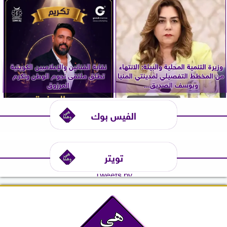
وزيرة التنمية المحلية والبيئة: الانتهاء
نقابة الفنانين والإعلاميين الكويتية
من المخطط التفصيلي لمدينتي المنيا
تطلق ملتقى نجوم الوطن وتكرم
ويوسف الصديق...
المرزوق
الفيس بوك
تويتر
Tweets by