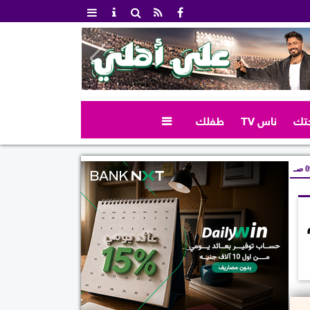
تك
ناس TV
طفلك

صـ
ام