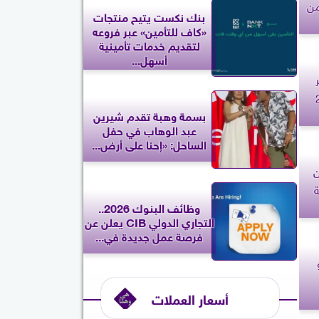
من
بنك نكست يتيح منتجات
«كاف للتأمين» عبر فروعه
لتقديم خدمات تأمينية
أسهل...
بسمة وهبة تقدم شيرين
عبد الوهاب في حفل
الساحل: «إحنا على أرض...
ن عن
ة
وظائف البنوك 2026..
التجاري الدولي CIB يعلن عن
فرصة عمل جديدة في...
ليو
أسعار العملات