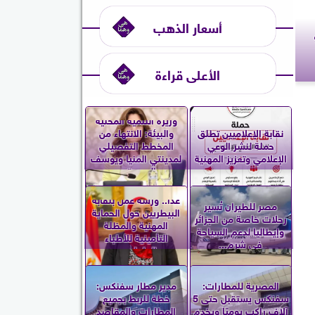
أسعار الذهب
و
الأعلى قراءة
وزيرة التنمية المحلية
نقابة الإعلاميين تطلق
والبيئة: الانتهاء من
حملة لنشر الوعي
المخطط التفصيلي
الإعلامي وتعزيز المهنية
لمدينتي المنيا ويوسف
الصديق...
غدا.. ورشة عمل بنقابة
مصر للطيران تُسير
البيطريين حول الحماية
رحلات خاصة من الجزائر
المهنية والمظلة
وإيطاليا لدعم السياحة
التأمينية للأطباء
في شرم...
العاملين...
المصرية للمطارات:
مدير مطار سفنكس:
سفنكس يستقبل حتى 5
خطة للربط بجميع
آلاف راكب يوميًا ويخدم
المطارات والمقاصد