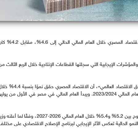
رفع صندوق النقد الدولي توقعاته لمعدل نمو الاقتصاد المصري خلال العام المالي الحالي إلى 4.6%، م
المؤشرات الإيجابية التي سجلتها القطاعات الإنتاجية خلال الربع الثالث من
وأوضح الصندوق، في أحدث إصدار من تقرير «آفاق الاقتصاد العالمي»، أن الاقتصاد المصري حقق نموًا بنسب
العام المالي 2024-2025، مقارنة بـ 2.4% في العام المالي 2023/2024. ويبدأ العام المالي في مصر في الأول من يولي
وتستهدف الحكومة المصرية تحقيق معدل نمو يتراوح بين 5.2% و5.4% خلال العام المالي 2026-2027، وفقًا لما أعلنه 
لنمو الحالية تعكس الأثر الإيجابي لبرنامج الإصلاح الاقتصادي على مختلف