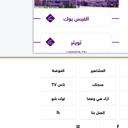
28 وجهة...
السياحية
الفيس بوك
تويتر
Tweets by
المشاهير
الموضة
صحتك
ناس TV
آراء هي وهما
توك شو
اتصل بنا


