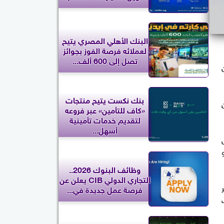
البنك الأهلي المصري يتيح
لعملائه فرصة الفوز بجوائز
تصل إلى 600 ألف...
قابل 4.2% كان
بنك نكست يتيح منتجات
«كاف للتأمين» عبر فروعه
لتقديم خدمات تأمينية
أسهل...
ة 4.4% خلال
و
وظائف البنوك 2026..
التجاري الدولي CIB يعلن عن
وزير
فرصة عمل جديدة في...