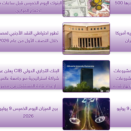
فضل شاكر بكفالة مالية قدرها 500
البنوك اليوم الخميس قبل ساعات 
اجتماع المركزي
ه أمريكا
تطور احتياطي النقد الأجنبي لمصر
ان
خلال النصف الأول من عام 2026
لمشروعات
البنك التجاري الدولي CIB يعل
شروعات
شراكة استراتيجية مع جامعة عالمي
جهاز قدره
لإعداد قادة المستقبل في مصر
برج العقرب اليوم الخميس 9 يوليو
برج الميزان اليوم الخميس 9 يو
2026