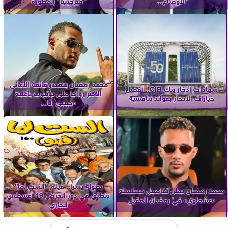
محمد رمضان يتصدر قائمة الأغاني
شهادات ادخار بنك CIB.. أفضل
الأكثر رواجا على يوتيوب بأغنية
خيارات الادخار بعوائد تنافسية
«حبيبي أنا...
بطولة يسرا.. فيلم ”الست لما”
محمد رمضان يعلن تفاصيل مسلسله
ينطلق في دور العرض 19 أغسطس
«عشماوي» في رمضان المقبل
الجاري