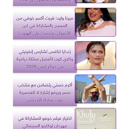
العلني
ميرنا وليد: قررت أكسر خوفي من
المسرح بالمشاركة في ابن
الأصول.. وندمت على الهروب
من مخرجين عظماء
زندايا تنافس تشايس إنفينيتي
وكاري كون كأفضل ممثلة درامية
في جوائز إيمي 2026
أكرم حسني يتضامن مع منتخب
مصر ويرفع إشارة لا للعنصرية
عقب مباراة الأرجنتين
اختيار فيلم خوفو للمشاركة في
مهرجان لوكارنو السينمائي