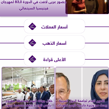
حضور عربى لافت في الدورة الـ83 لمهرجان
فينيسيا السينمائي
أسعار العملات
أسعار الذهب
الأعلى قراءة
الأمين العام لجامعة الدول العربية
خلال جولته اليوم بمحافظة مطروح..
يبحث مع وزيرة خارجية اليمن تطورات
رئيس الوزراء يتفقد معصرة زيتون
الأوضاع...
”فيرجينيا” المطورة