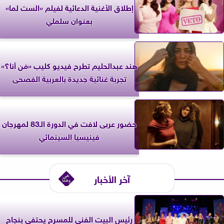
إطلاق الأغنية الدعائية لفيلم «الست لما»
بعنوان سلملي
هند عبدالحليم تطرح فيديو كليب «مَن أنا؟»
تجربة غنائية جديدة بالعربية الفصحى
حضور عربى لافت في الدورة الـ83 لمهرجان
فينيسيا السينمائي
آخر الأخبار
رئيس البيت الفني للمسرح يحتفي بنجاح