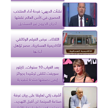
النهاية
نشأت الديهي: فرحة أداء المنتخب
المصري في كأس العالم غلفتها
أحزان الخروج غير المستحق
الثلاثاء.. عرض الفيلم الوثائقي
الأكاديمية العسكرية.. مصر تؤهل
أبناءها
بعد الغياب 10 سنوات.. تايلور
سويفت تتلقى ترشيحا بجوائز
إيمي بصفتها منتجة تنفيذية
أشرف زكي تعليقا على بيان غرفة
صناعة السينما: لن أقبل التهديد..
ومتمسكون بتطبيق حق الأداء