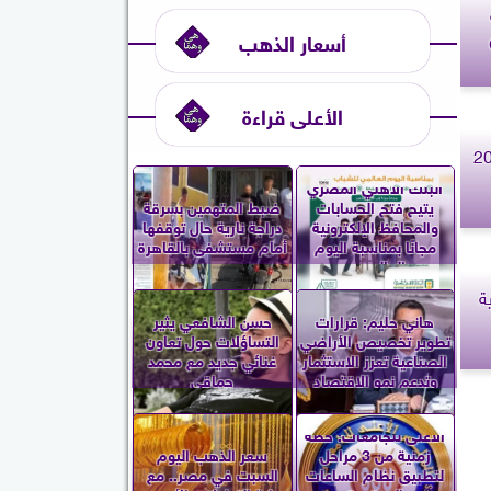
أسعار الذهب
Gr
الأعلى قراءة
البنك الأهلي المصري
يتيح فتح الحسابات
ضبط المتهمين بسرقة
والمحافظ الإلكترونية
دراجة نارية حال توقفها
مجانًا بمناسبة اليوم
أمام مستشفى بالقاهرة
العالمي...
ة
هاني حليم: قرارات
حسن الشافعي يثير
تطوير تخصيص الأراضي
التساؤلات حول تعاون
الصناعية تعزز الاستثمار
غنائي جديد مع محمد
وتدعم نمو الاقتصاد
حماقي
الأعلى للجامعات: خطة
زمنية من 3 مراحل
سعر الذهب اليوم
لتطبيق نظام الساعات
السبت في مصر.. مع