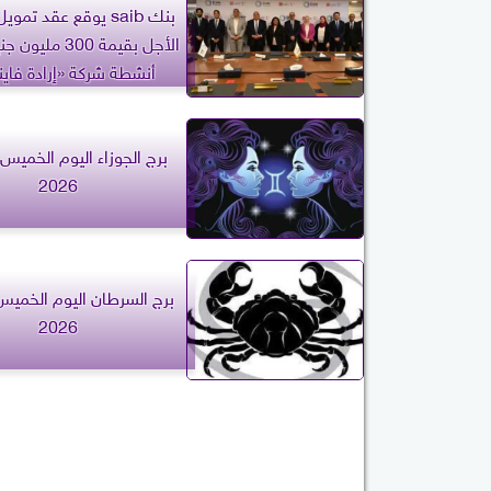
بنك saib يوقع عقد ت
الأجل بقيمة 300 م
أنشطة شركة «إرادة فاي
2026
2026