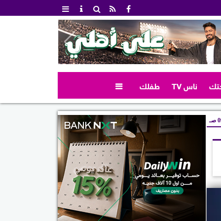
تك
ناس TV
طفلك

صـ