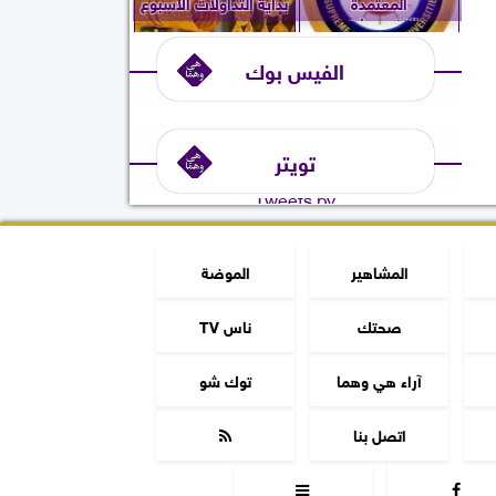
المعتمدة
بداية التداولات الأسبوع
والتخصصات...
الفيس بوك
تويتر
Tweets by
المشاهير
الموضة
صحتك
ناس TV
آراء هي وهما
توك شو
اتصل بنا


