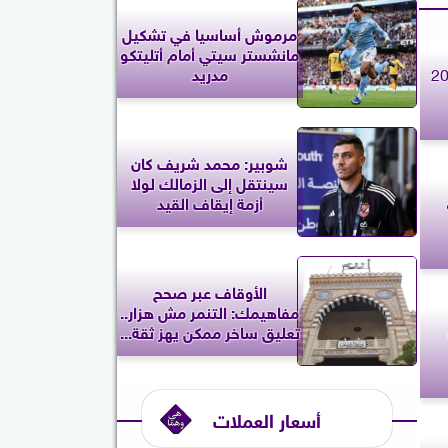
مرموش أساسيا في تشكيل
مانشستر سيتي أمام أتليتكو
مدريد
شوبير: محمد شريف كان
سينتقل إلى الزمالك لولا
يو
أزمة إيقاف القيد
الأوقاف عبر صحح
مفاهيمك: التنمر مش هزار..
و
تعليق ساخر ممكن يهز ثقة...
أسعار العملات