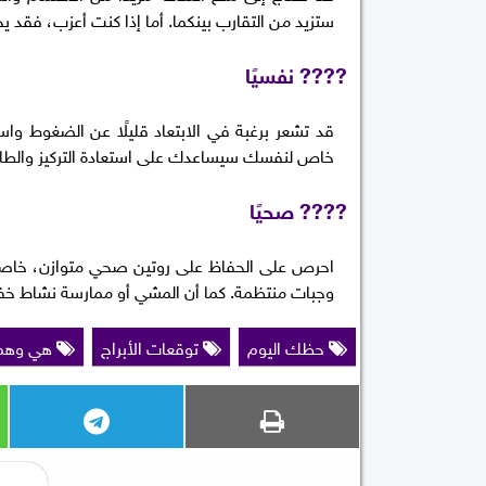
ستزيد من التقارب بينكما. أما إذا كنت أعزب، فقد
???? نفسيًا
قد تشعر برغبة في الابتعاد قليلًا عن الضغوط وا
خاص لنفسك سيساعدك على استعادة التركيز والطاقة
???? صحيًا
احرص على الحفاظ على روتين صحي متوازن، خاصة من
وجبات منتظمة. كما أن المشي أو ممارسة نشاط 
حظك اليوم
توقعات الأبراج
هي وهم