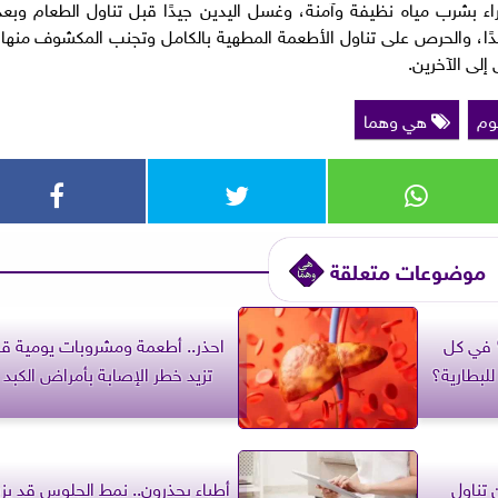
راء بشرب مياه نظيفة وآمنة، وغسل اليدين جيدًا قبل تناول الطعام وبعد
ًا، والحرص على تناول الأطعمة المطهية بالكامل وتجنب المكشوف منها،
 إلى الآخرين.
يوم
هي وهما
موضوعات متعلقة
هاتف حتى 100% في كل
احذر.. أطعمة ومشروبات يومية ق
للبطارية؟
تزيد خطر الإصابة بأمراض الكبد
 تناول
أطباء يحذرون.. نمط الجلوس قد يزي