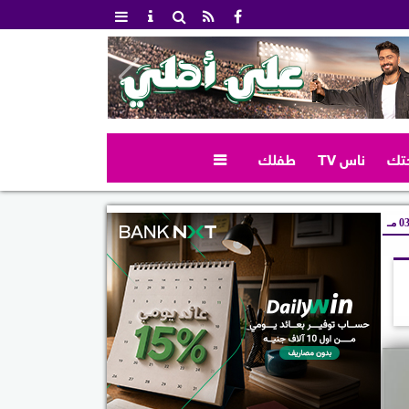
تك
ناس TV
طفلك

 مـ