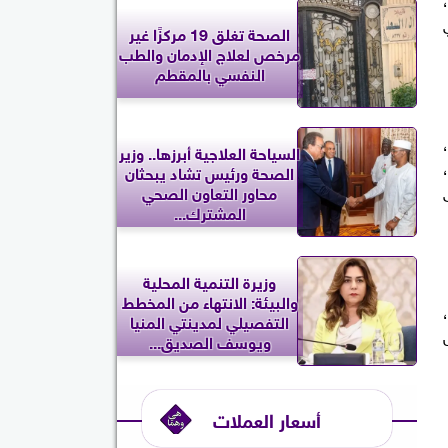
الصحة تغلق 19 مركزًا غير
مرخص لعلاج الإدمان والطب
النفسي بالمقطم
السياحة العلاجية أبرزها.. وزير
 من خلال الإكثار من شرب الماء ومحلول معالجة الجفاف (ORS)،
الصحة ورئيس تشاد يبحثان
محاور التعاون الصحي
المشترك...
وزيرة التنمية المحلية
والبيئة: الانتهاء من المخطط
التفصيلي لمدينتي المنيا
ويوسف الصديق...
أسعار العملات