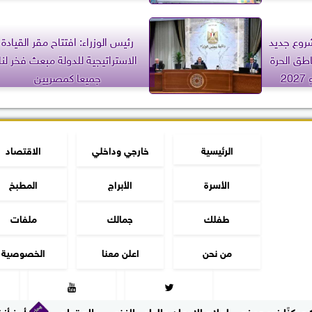
مشروع جديد
رئيس الوزراء: افتتاح مقر القيادة
اطق الحرة
الاستراتيجية للدولة مبعث فخر لنا
2
جميعا كمصريين
الرئيسية
خارجي وداخلي
الاقتصاد
الأسرة
الأبراج
المطبخ
طفلك
جمالك
ملفات
من نحن
اعلن معنا
الخصوصية


أبرز أنشطة رئيس مج