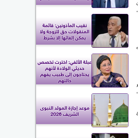
نقيب المأذونين: قائمة
المنقولات حق للزوجة ولا
يمكن إلغائها إلا بشرط
عبلة الألفي: اخترت تخصص
حديثي الولادة لأنهم
يحتاجون إلى طبيب يفهم
حالتهم
موعد إجازة المولد النبوى
الشريف 2026