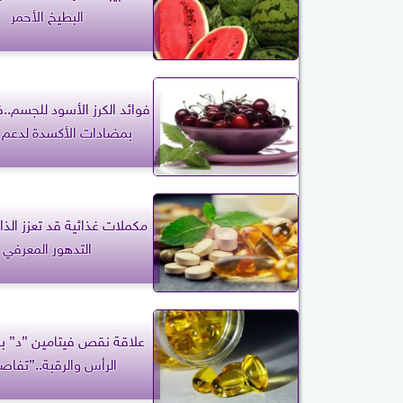
البطيخ الأحمر
فوائد الكرز الأسود للجسم..ف
بمضادات الأكسدة لدعم 
مكملات غذائية قد تعزز الذا
التدهور المعرفي
علاقة نقص فيتامين ”د” ب
الرأس والرقبة..”تفاص