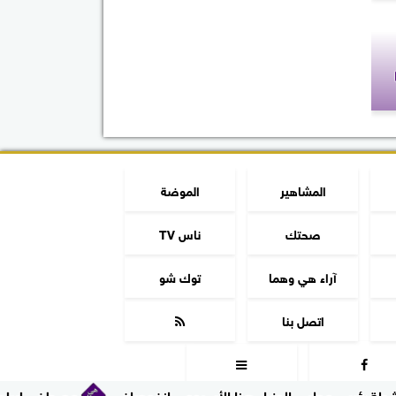
المشاهير
الموضة
صحتك
ناس TV
آراء هي وهما
توك شو
اتصل بنا



لس الوزراء هذا الأسبوع... إنفوجراف
مصطفى إبراهيم: تعاون كا