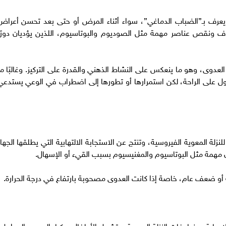
يعرف بـ”الضباب الدماغي”، سواء أثناء المرض أو حتى بعد تحسن أعراض
فاف ونقص عناصر مهمة مثل الصوديوم والبوتاسيوم، اللذين يؤديان دورًا
لعدوى، وهو ما ينعكس على النشاط الذهني والقدرة على التركيز. وغالبًا ما
 على الراحة، لكن استمرارها أو تطورها إلى اضطراب في الوعي يستدعي
لة المعوية الفيروسية، وتنتج عن الاستجابة الالتهابية التي يطلقها الجهاز
 مهمة مثل البوتاسيوم والمغنيسيوم بسبب القيء أو الإسهال.
و ضعف عام، خاصة إذا كانت العدوى مصحوبة بارتفاع في درجة الحرارة.
إصابة بمضاعفات النزلة المعوية، وتشمل الأطفال، وكبار السن، والحوامل،