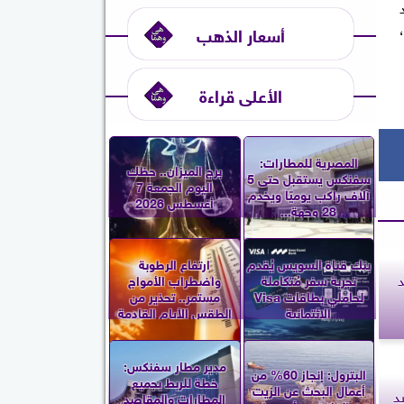
أسعار الذهب
الأعلى قراءة
المصرية للمطارات:
برج الميزان.. حظك
سفنكس يستقبل حتى 5
اليوم الجمعة 7
آلاف راكب يوميًا ويخدم
أغسطس 2026
28 وجهة...
بنك قناة السويس يُقدم
ارتفاع الرطوبة
د
تجربة سفر مُتكاملة
واضطراب الأمواج
لحاملي بطاقات Visa
مستمر.. تحذير من
الائتمانية
الطقس الأيام القادمة
مدير مطار سفنكس:
البترول: إنجاز 60% من
خطة للربط بجميع
أعمال البحث عن الزيت
د
المطارات والمقاصد