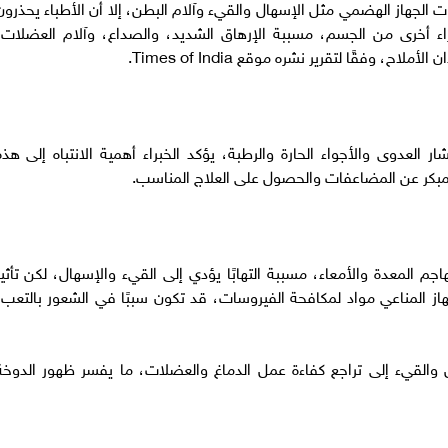
ت الجهاز الهضمي مثل الإسهال والقيء وآلام البطن، إلا أن الأطباء يحذرون
زاء أخرى من الجسم، مسببة الإرهاق الشديد، والصداع، وآلام العضلات،
 وفقًا لتقرير نشره موقع Times of India.
ر العدوى والأجواء الحارة والرطبة، يؤكد الخبراء أهمية الانتباه إلى هذه
لمبكر عن المضاعفات والحصول على العلاج المناسب.
 المعدة والأمعاء، مسببة التهابًا يؤدي إلى القيء والإسهال، لكن تأثير
هاز المناعي مواد لمكافحة الفيروسات، قد تكون سببًا في الشعور بالتعب،
 والقيء إلى تراجع كفاءة عمل الدماغ والعضلات، ما يفسر ظهور الدوخة