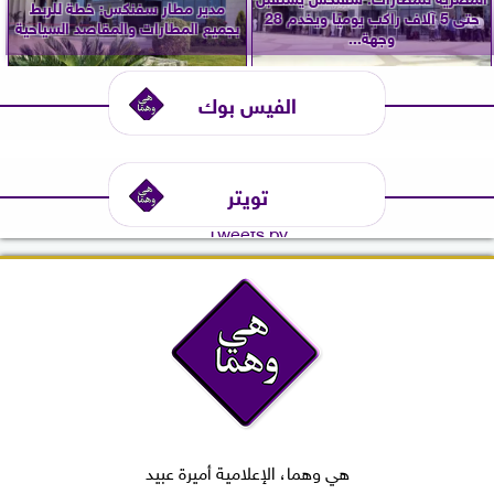
مدير مطار سفنكس: خطة للربط
حتى 5 آلاف راكب يوميًا ويخدم 28
بجميع المطارات والمقاصد السياحية
وجهة...
الفيس بوك
تويتر
Tweets by
هي وهما، الإعلامية أميرة عبيد