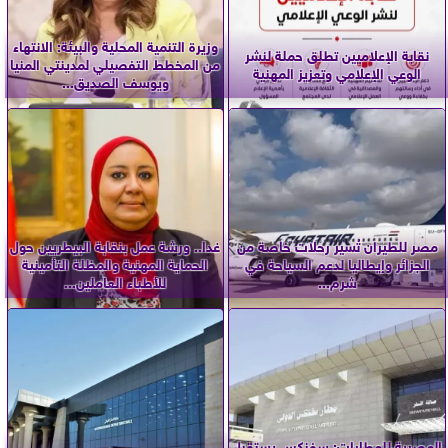
وزيرة التنمية المحلية والبيئة: الانتهاء
نقابة الإعلاميين تطلق حملة لنشر
من المخطط التفصيلي لمدينتي المنيا
الوعي الإعلامي وتعزيز المهنية
ويوسف الصديق...
مصر للطيران تُسير رحلات خاصة من
غدا.. ورشة عمل بنقابة البيطريين حول
الجزائر وإيطاليا لدعم السياحة في
الحماية المهنية والمظلة التأمينية
شرم...
للأطباء العاملين...
المصرية للمطارات: سفنكس يستقبل