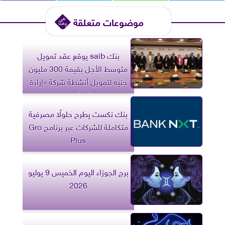
موضوعات متعلقة
بنك saib يوقع عقد تمويل
متوسط الأجل بقيمة 300 مليون
جنيه لتمويل أنشطة شركة «إرادة
فاينانس»
بنك نكست يطرح حلولًا مصرفية
متكاملة للشركات عبر برنامج Gro
Plus
برج الجوزاء اليوم الخميس 9 يوليو
2026