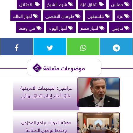
حماس
اتفاق غزة
شرم الشيخ
الاحتلال
غزة
فلسطين
طوفان الأقصى
أخبار العالم
خارجي
أخبار مصر
أخبار اليوم
هي وهما
موضوعات متعلقة
عراقجي: التهديدات الأمريكية
عائق أمام إبرام اتفاق نهائي
«هيئة الدواء» يراجع المخزون
وخطط توطين الصناعة