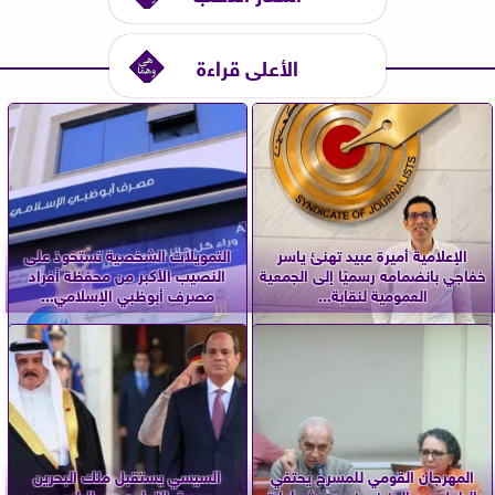
الأعلى قراءة
الإعلامية أميرة عبيد تهنئ ياسر
التمويلات الشخصية تستحوذ على
خفاجي بانضمامه رسميًا إلى الجمعية
النصيب الأكبر من محفظة أفراد
العمومية لنقابة...
مصرف أبوظبي الإسلامي...
المهرجان القومي للمسرح يحتفي
السيسي يستقبل ملك البحرين
بالراحل عبد العزيز مخيون.. شهادات
ويبحث التعاون بين البلدين و