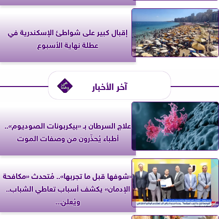
إقبال كبير على شواطئ الإسكندرية في
عطلة نهاية الأسبوع
آخر الأخبار
علاج السرطان بـ «بيكربونات الصوديوم»..
أطباء يُحذّرون من وصفات الموت
«شوفها قبل ما تجربها».. مُتحدث «مكافحة
الإدمان» يكشف أسباب تعاطي الشباب..
ويُعلن...