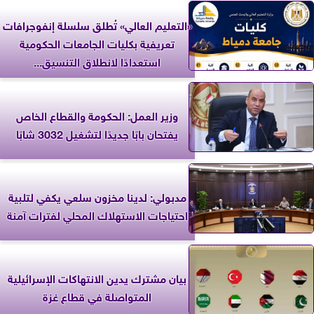
«التعليم العالي» تُطلق سلسلة إنفوجرافات
تعريفية بكليات الجامعات الحكومية
استعدادًا لانطلاق التنسيق...
وزير العمل: الحكومة والقطاع الخاص
يفتحان بابًا جديدًا لتشغيل 3032 شابًا
مدبولي: لدينا مخزون سلعي يكفي لتلبية
احتياجات الاستهلاك المحلي لفترات آمنة
بيان مشترك يدين الانتهاكات الإسرائيلية
المتواصلة في قطاع غزة