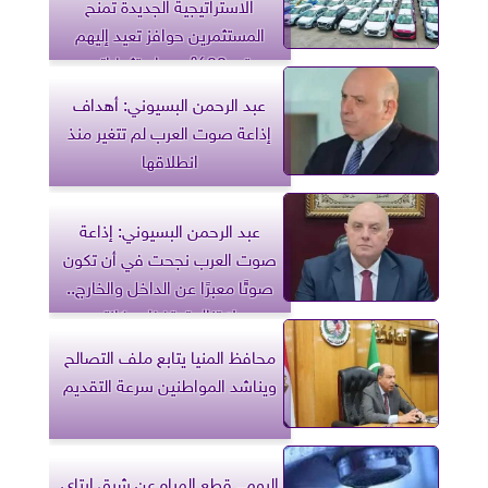
الاستراتيجية الجديدة تمنح
المستثمرين حوافز تعيد إليهم
حتى 80% من استثماراتهم
عبد الرحمن البسيوني: أهداف
إذاعة صوت العرب لم تتغير منذ
انطلاقها
عبد الرحمن البسيوني: إذاعة
صوت العرب نجحت في أن تكون
صوتًا معبرًا عن الداخل والخارج..
ولا تزال تحتفظ بمكانته
محافظ المنيا يتابع ملف التصالح
ويناشد المواطنين سرعة التقديم
اليوم.. قطع المياه عن شرق إيتاي