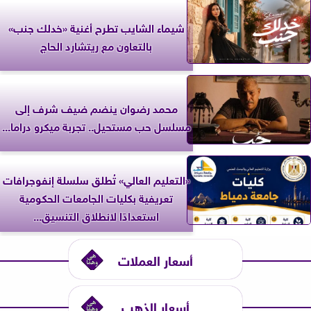
شيماء الشايب تطرح أغنية «خدلك جنب»
بالتعاون مع ريتشارد الحاج
محمد رضوان ينضم ضيف شرف إلى
مسلسل حب مستحيل.. تجربة ميكرو دراما...
«التعليم العالي» تُطلق سلسلة إنفوجرافات
تعريفية بكليات الجامعات الحكومية
استعدادًا لانطلاق التنسيق...
أسعار العملات
أسعار الذهب