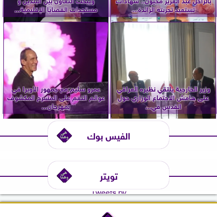
تستعيد تجربته الرائدة...
مستجدات القضايا الإقليمية...
وزير الخارجية يلتقي نظيره العراقي
عمرو سليم مع جمهور الأوبرا في
على هامش الاجتماع الوزاري حول
عوالم النغم على المسرح المكشوف
القدس في...
بمهرجان...
الفيس بوك
تويتر
Tweets by