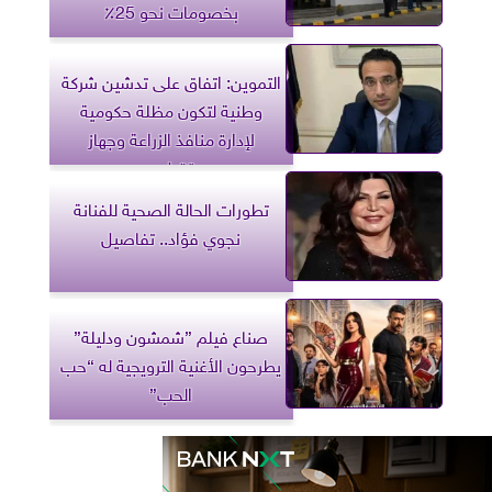
بخصومات نحو 25٪؜
التموين: اتفاق على تدشين شركة
وطنية لتكون مظلة حكومية
لإدارة منافذ الزراعة وجهاز
مستقبل مصر
تطورات الحالة الصحية للفنانة
نجوي فؤاد.. تفاصيل
صناع فيلم ”شمشون ودليلة”
يطرحون الأغنية الترويجية له “حب
الحب”