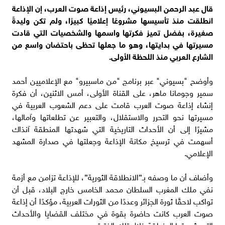
قال عبد الرحمن البسيوني، رئيس إذاعة صوت العرب، إن الإذاعة
انطلقت منذ تأسيسها مشروعًا إعلاميًا كبيرًا، ولم تكن وليدةً
صغيرة، بفضل تميز فكرتها واسمها والشخصيات التي قادت
مسيرتها في بدايتها، وهو ما جعلها تحظى باحتضان واسع من
الشارع العربي منذ اللحظة الأولى.
وأوضح "بسيوني" عبر برنامج "من ماسبيرو" مع الإعلاميين أحمد
سمير وجومانا ماهر، على القناة الأولى، أمس الاثنين، أن فكرة
إنشاء إذاعة صوت العرب قامت على دعم الشعوب العربية في
مسيرتها نحو التحرر والاستقلال، والتعبير عن تطلعاتها وآمالها،
مشيرًا إلى أن الأحداث التاريخية التي شهدتها المنطقة آنذاك
أسهمت في ترسيخ مكانة الإذاعة وجعلتها في صدارة المشهد
الإعلامي.
وأضاف أن ما وصفه بـ”الانطلاقة الثورية”، للإذاعة تزامن مع أزمة
نفي ملك المغرب السلطان محمد الخامس خارج البلاد، قبل أن
تواكب لاحقًا ثورة الجزائر وعددًا من الثورات العربية، مؤكدًا أن إذاعة
صوت العرب كانت حاضرة بقوة في مختلف القضايا والأحداث
التي شهدتها المنطقة خلال تلك الفترة.