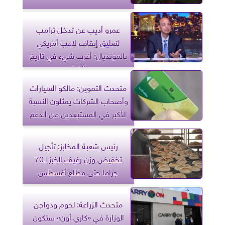
عمرو أديب عن تدخل ترامب
لتعليق إيقاف لاعب أمريكي
بالمونديال: أغرب شيء في تاريخ
الكرة
متحدث التموين: مالكو السيارات
وأصحاب الشركات يمثلون النسبة
الأكبر في المستبعدين من الدعم
رئيس شعبة المخابز: تأجيل
تخفيض وزن رغيف الخبز لـ70
جراما حتى مطلع أغسطس
متحدث الزراعة: لحوم ودواجن
الوزارة في «كاري أون» ستكون