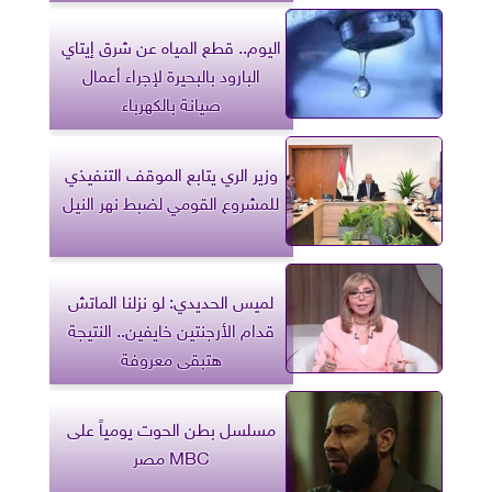
اليوم.. قطع المياه عن شرق إيتاي
البارود بالبحيرة لإجراء أعمال
صيانة بالكهرباء
وزير الري يتابع الموقف التنفيذي
للمشروع القومي لضبط نهر النيل
لميس الحديدي: لو نزلنا الماتش
قدام الأرجنتين خايفين.. النتيجة
هتبقى معروفة
مسلسل بطن الحوت يومياً على
MBC مصر