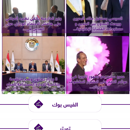
السيسي يستقبل ملك البحرين
وزير الخارجية يلتقي نظيره العراقي
ويبحث التعاون بين البلدين و
على هامش الاجتماع الوزاري حول
مستجدات القضايا الإقليمية...
القدس في...
عمرو سليم مع جمهور الأوبرا في
3 وزراء يبحثون وضع منظومة
عوالم النغم على المسرح المكشوف
متكاملة للإدارة المستدامة للمياه
بمهرجان...
الفيس بوك
تويتر