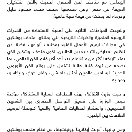
الإبداعي مع متاحف الفن المصري الحديث والفن التشكيلي
العريقة في مصر، وفي مقدمتها متحف محمد محمود خليل
وحرمه، لما يمتلكه من قيمة فنية عالمية.
وشهدت المباحثات، التأكيد على أهمية الاستفادة من القدرات
الروسية المتميزة والخبرات التاريخية التي يمتلكها متحف بوشكين
في مجالات ترميم الأعمال الفنية بمختلف أنواعها، فضلا عن
تنظيم المعارض التبادلية بين الجانبين، لكون متحف بوشكين الذي
يمتد تاريخه لأكثر من مائة عام يعد أحد أكبر قلاع الفن العالمي، بما
يضمه من ثروة فنية هائلة تشتمل على روائع الفن الأوروبي
الحديث لرسامين عالميين أمثال دافنشي، وفان جوخ، وبيكاسو،
ومونيه.
ورحبت وزيرة الثقافة، بهذه الخطوات العملية المشتركة، مؤكدة
حرص الوزارة على تعميق التواصل الحضاري بين الشعبين
الصديقين، واستثمار الفعاليات الثقافية والفنية كبوصلة لترسيخ
العلاقات بين البلدين.
ومن جانبها، أعربت إيكاترينا برونيتشيفا، عن تطلع متحف بوشكين