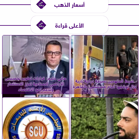
أسعار الذهب
الأعلى قراءة
هاني حليم: قرارات تطوير تخصيص
ضبط المتهمين بسرقة دراجة نارية
الأراضي الصناعية تعزز الاستثمار
حال توقفها أمام مستشفى بالقاهرة
وتدعم نمو الاقتصاد