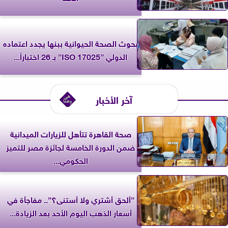
بحوث الصحة الحيوانية ببنها يجدد اعتماده
الدولي ”ISO 17025” بـ 26 اختباراً...
آخر الأخبار
صحة القاهرة تتأهل للزيارات الميدانية
ضمن الدورة الخامسة لجائزة مصر للتميز
الحكومي...
”ألحق أشتري ولا أستنى؟”.. مفاجأة في
أسعار الذهب اليوم الأحد بعد الزيادة...