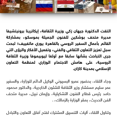
التقت الدكتورة جيهان زكي وزيرة الثقافة، إيكاترينا برونيتشيفا
مديرة متحف بوشكين للفنون الجميلة بموسكو، بمشاركة
القائم بأعمال السفير الروسي بالقاهرة يوري ماتفييف؛ لبحث
سبل تعزيز التعاون الثقافي والفني، وتفعيل الأفكار والرؤى التي
جرى التباحث بشأنها سابقا مع أولغا ليوبيموفا وزيرة الثقافة
الروسية، على هامش الاجتماع الوزاري لمنظمة التعاون
الإسلامي بمدينة كازان.
وجاء اللقاء، بحضور عمرو البسيوني الوكيل الدائم للوزارة، والسفير
عمر سليم مستشار وزير الثقافة للشئون الخارجية، والدكتور محمود
حامد رئيس قطاع الفنون التشكيلية، وإيمان نبيل، مديرة متحف
الفن الحديث، بمقر الوزارة بالزمالك، .
وتناول اللقاء، آليات التنسيق المشترك لفتح آفاق التعاون والتبادل