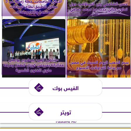
الأعلى للجامعات: خطة زمنية من 3
حسن الشافعي يثير التساؤلات حول
مراحل لتطبيق نظام الساعات
تعاون غنائي جديد مع محمد حماقي
المعتمدة والتخصصات...
«شاطئ الفن» بمطروح يواصل
سعر الذهب اليوم السبت في مصر..
فعالياته بعروض كورال الطفل وفرقة
مع بداية التداولات الأسبوع
ملوي للفنون الشعبية
الفيس بوك
تويتر
Tweets by