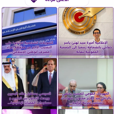
الإعلامية أميرة عبيد تهنئ ياسر
التمويلات الشخصية تستحوذ على
خفاجي بانضمامه رسميًا إلى الجمعية
النصيب الأكبر من محفظة أفراد
العمومية لنقابة...
مصرف أبوظبي الإسلامي...
المهرجان القومي للمسرح يحتفي
السيسي يستقبل ملك البحرين
بالراحل عبد العزيز مخيون.. شهادات
ويبحث التعاون بين البلدين و
تستعيد تجربته الرائدة...
مستجدات القضايا الإقليمية...