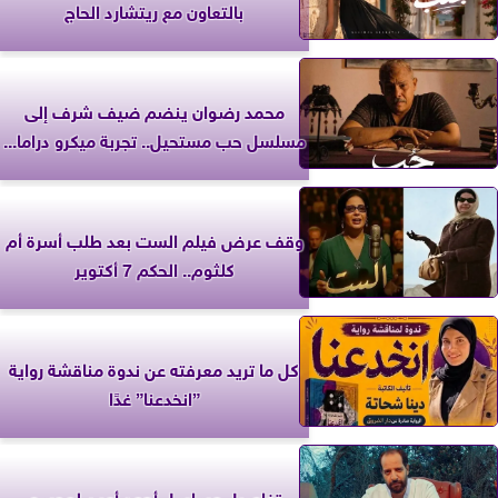
بالتعاون مع ريتشارد الحاج
محمد رضوان ينضم ضيف شرف إلى
مسلسل حب مستحيل.. تجربة ميكرو دراما...
وقف عرض فيلم الست بعد طلب أسرة أم
كلثوم.. الحكم 7 أكتوير
كل ما تريد معرفته عن ندوة مناقشة رواية
”انخدعنا” غدًا
تفاصيل مسلسل أحمد أمين لموسم