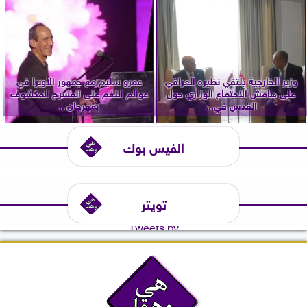
وزير الخارجية يلتقي نظيره العراقي
عمرو سليم مع جمهور الأوبرا في
على هامش الاجتماع الوزاري حول
عوالم النغم على المسرح المكشوف
القدس في...
بمهرجان...
الفيس بوك
تويتر
Tweets by