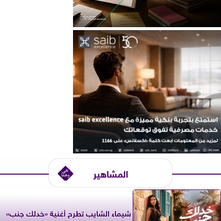
المشاهير
شيماء الشايب تطرح أغنية «خدلك جنب»