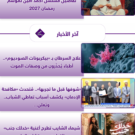
رمضان 2027
آخر الأخبار
علاج السرطان بـ «بيكربونات الصوديوم»..
أطباء يُحذّرون من وصفات الموت
«شوفها قبل ما تجربها».. مُتحدث «مكافحة
الإدمان» يكشف أسباب تعاطي الشباب..
ويُعلن...
شيماء الشايب تطرح أغنية «خدلك جنب»
بالتعاون مع ريتشارد الحاج