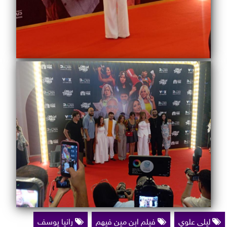
ليلى علوي
فيلم ابن مين فيهم
رانيا يوسف