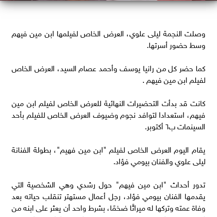
وصلت النجمة ليلى علوي، العرض الخاص لفيلمها ابن مين فيهم
وسط حضور أسرتها.
كما حضر كل من رانيا يوسف وأحمد عصام السيد، العرض الخاص
لفيلم ابن مين فيهم .
كانت قد بدأت التحضيرات النهائية للعرض الخاص لفيلم ابن مين
فيهم، استعدادا لتوافد نجوم وضيوف العرض الخاص للفيلم بأحد
السينمات ب٦ أكتوبر.
يقام اليوم العرض الخاص لفيلم "ابن مين فهيم"، بطولة الفنانة
ليلى علوي والفنان بيومي فؤاد.
تدور أحداث "ابن مين فيهم" حول رشدي وهي الشخصية التي
يقدمها الفنان بيومي فؤاد، رجل أعمال مستهتر تنقلب حياته بعد
وفاة عمته وتركها له ميراثًا ضخمًا، بشرط واحد أن يعثر على ابنه من