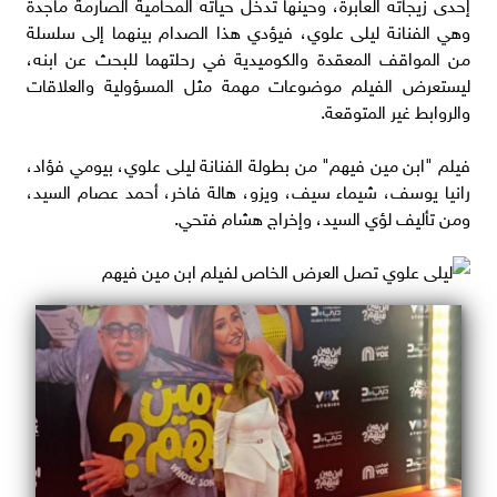
إحدى زيجاته العابرة، وحينها تدخل حياته المحامية الصارمة ماجدة
وهي الفنانة ليلى علوي، فيؤدي هذا الصدام بينهما إلى سلسلة
من المواقف المعقدة والكوميدية في رحلتهما للبحث عن ابنه،
ليستعرض الفيلم موضوعات مهمة مثل المسؤولية والعلاقات
والروابط غير المتوقعة.
فيلم "ابن مين فيهم" من بطولة الفنانة ليلى علوي، بيومي فؤاد،
رانيا يوسف، شيماء سيف، ويزو، هالة فاخر، أحمد عصام السيد،
ومن تأليف لؤي السيد، وإخراج هشام فتحي.