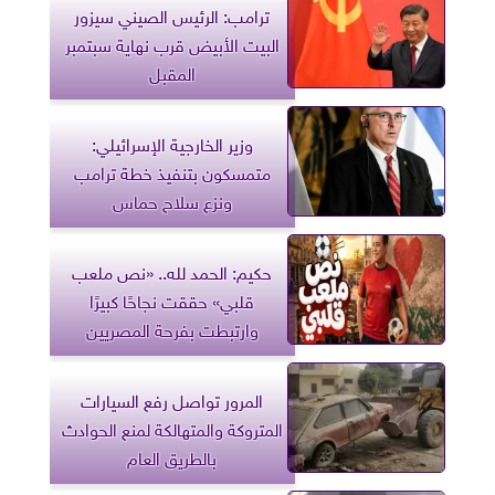
ترامب: الرئيس الصيني سيزور
البيت الأبيض قرب نهاية سبتمبر
المقبل
وزير الخارجية الإسرائيلي:
متمسكون بتنفيذ خطة ترامب
ونزع سلاح حماس
حكيم: الحمد لله.. «نص ملعب
قلبي» حققت نجاحًا كبيرًا
وارتبطت بفرحة المصريين
المرور تواصل رفع السيارات
المتروكة والمتهالكة لمنع الحوادث
بالطريق العام