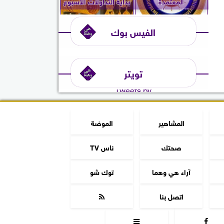
المعتمدة
بداية التداولات الأسبوع
والتخصصات...
الفيس بوك
تويتر
Tweets by
المشاهير
الموضة
صحتك
ناس TV
آراء هي وهما
توك شو
اتصل بنا


