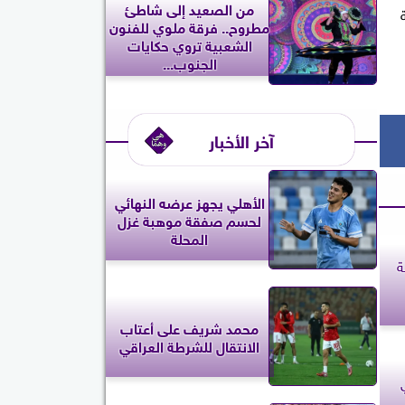
من الصعيد إلى شاطئ
مطروح.. فرقة ملوي للفنون
الشعبية تروي حكايات
الجنوب...
آخر الأخبار
الأهلي يجهز عرضه النهائي
لحسم صفقة موهبة غزل
المحلة
ة
محمد شريف على أعتاب
الانتقال للشرطة العراقي