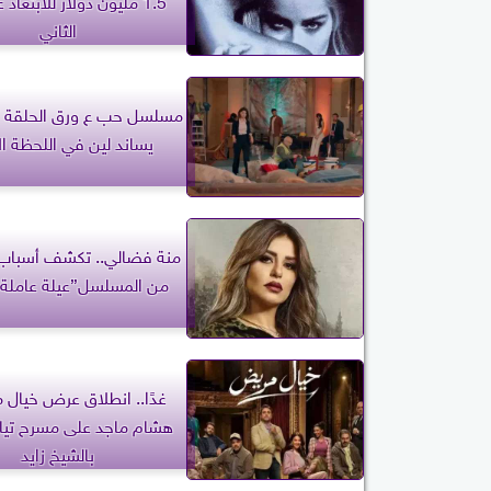
1.5 مليون دولار للابتعاد 
الثاني
يساند لين في اللحظة ال
منة فضالي.. تكشف أسباب 
من المسلسل”عيلة عاملة 
غدًا.. انطلاق عرض خيال 
هشام ماجد على مسرح تياتر
بالشيخ زايد