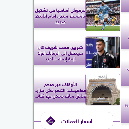
مرموش أساسيا في تشكيل
مانشستر سيتي أمام أتليتكو
مدريد
شوبير: محمد شريف كان
سينتقل إلى الزمالك لولا
أزمة إيقاف القيد
ي
الأوقاف عبر صحح
مفاهيمك: التنمر مش هزار..
تعليق ساخر ممكن يهز ثقة...
ور
أسعار العملات