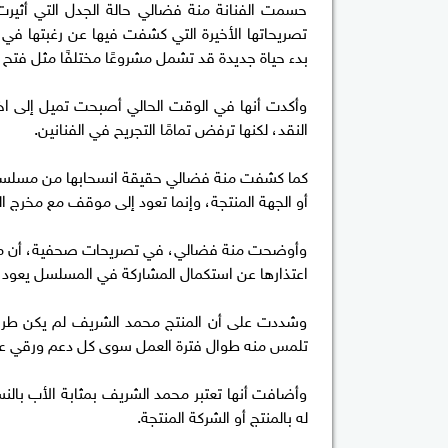
حسمت الفنانة منة فضالي حالة الجدل التي أثيرت 
تصريحاتها الأخيرة التي كشفت فيها عن رغبتها في ا
بدء حياة جديدة قد تشمل مشروعًا مختلفًا مثل فتح
وأكدت أنها في الوقت الحالي أصبحت تميل إلى اختيا
النقد، لكنها ترفض تمامًا التجريح في الفنانين.
كما كشفت منة فضالي حقيقة انسحابها من مسلسل “ع
أو الجهة المنتجة، وإنما تعود إلى موقف مع مخرج ا
وأوضحت منة فضالي، في تصريحات صحفية، أن ما تر
اعتذارها عن استكمال المشاركة في المسلسل يعود إل
وشددت على أن المنتج محمد الشريف لم يكن طرفًا ف
تلمس منه طوال فترة العمل سوى كل دعم ورقي على
وأضافت أنها تعتبر محمد الشريف بمثابة الأب بالنس
له بالمنتج أو الشركة المنتجة.