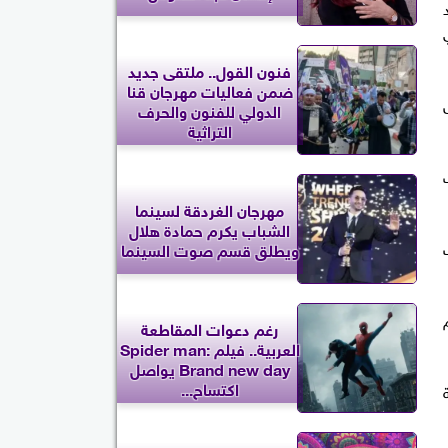
فنون القول.. ملتقى جديد
ضمن فعاليات مهرجان قنا
الدولي للفنون والحرف
التراثية
مهرجان الغردقة لسينما
الشباب يكرم حمادة هلال
ويطلق قسم صوت السينما
رغم دعوات المقاطعة
العربية.. فيلم Spider man:
Brand new day يواصل
اكتساح...