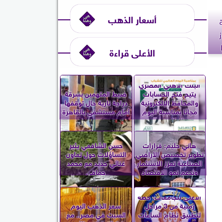
أسعار الذهب
ة
الأعلى قراءة
البنك الأهلي المصري
يتيح فتح الحسابات
ضبط المتهمين بسرقة
والمحافظ الإلكترونية
دراجة نارية حال توقفها
مجانًا بمناسبة اليوم
أمام مستشفى بالقاهرة
العالمي...
هاني حليم: قرارات
حسن الشافعي يثير
تطوير تخصيص الأراضي
التساؤلات حول تعاون
الصناعية تعزز الاستثمار
غنائي جديد مع محمد
وتدعم نمو الاقتصاد
حماقي
الأعلى للجامعات: خطة
زمنية من 3 مراحل
سعر الذهب اليوم
لتطبيق نظام الساعات
السبت في مصر.. مع