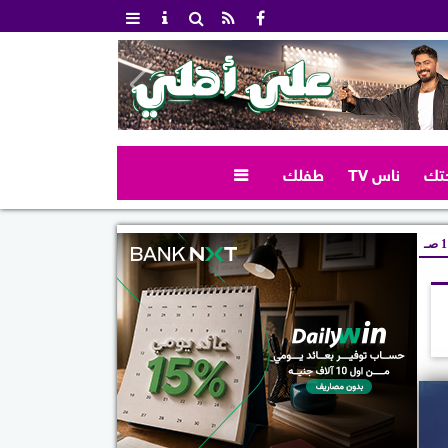
تك
ناس TV
طفلك

صـ