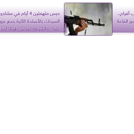
 أفراح..
حبس متهمتين 4 أيام في مشاجر
 القاعة
السيدات بالأسلحة الآلية بنجع عزوز
بقنا.. والشرطة تفرض طوقًا أمنيًا
بالقرية