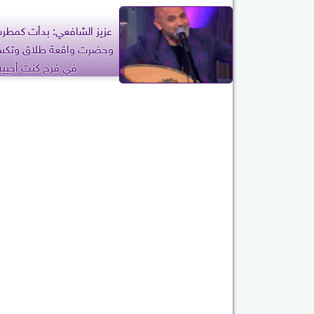
عزيز الشافعي: بدأت كمطرب
وحضرت واقعة طلاق وتكسير
في فرح كنت أحييه