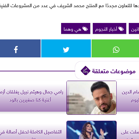
 للتعاون مجددًا مع المنتج محمد الشريف في عدد من المشروعات الفنية
انين
أخبار النجوم
هي وهما
موضوعات متعلقة
ام الدين
رامي جمال وهيثم نبيل يغلقان أزم
يوم
أغنية كنا صغيرين بالود
Basic Inst: حصلت على
التفاصيل الكاملة لحفل أصالة في