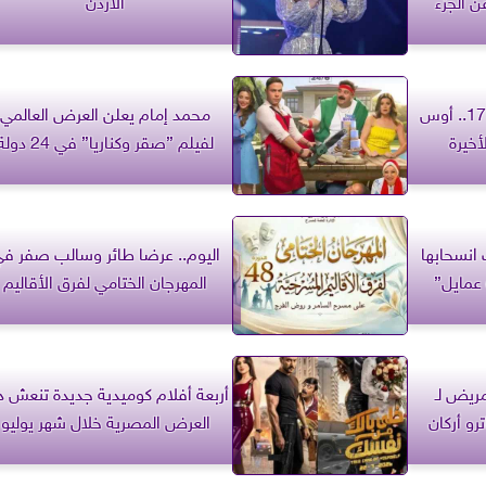
عن الجزء
الأردن
مسلسل حب ع ورق الحلقة 17.. أوس
محمد إمام يعلن العرض العالمي
أخيرة
لفيلم ”صقر وكناريا” في 24 دولة
انسحابها
اليوم.. عرضا طائر وسالب صفر ف
عمايل”
المهرجان الختامي لفرق الأقاليم
مريض لـ
أربعة أفلام كوميدية جديدة تنعش د
و أركان
العرض المصرية خلال شهر يوليو