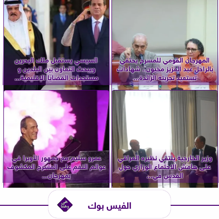
المهرجان القومي للمسرح يحتفي
السيسي يستقبل ملك البحرين
بالراحل عبد العزيز مخيون.. شهادات
ويبحث التعاون بين البلدين و
تستعيد تجربته الرائدة...
مستجدات القضايا الإقليمية...
وزير الخارجية يلتقي نظيره العراقي
عمرو سليم مع جمهور الأوبرا في
على هامش الاجتماع الوزاري حول
عوالم النغم على المسرح المكشوف
القدس في...
بمهرجان...
الفيس بوك