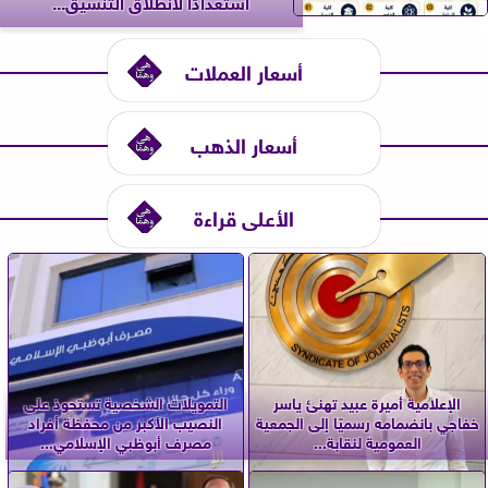
استعدادًا لانطلاق التنسيق...
أسعار العملات
أسعار الذهب
الأعلى قراءة
الإعلامية أميرة عبيد تهنئ ياسر
التمويلات الشخصية تستحوذ على
خفاجي بانضمامه رسميًا إلى الجمعية
النصيب الأكبر من محفظة أفراد
العمومية لنقابة...
مصرف أبوظبي الإسلامي...