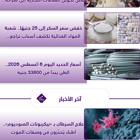
خفض سعر السكر إلى 25 جنيهًا.. شعبة
المواد الغذائية تكشف أسباب تراجع...
أسعار الحديد اليوم 6 أغسطس 2026..
الطن يبدأ من 33800 جنيه
آخر الأخبار
علاج السرطان بـ «بيكربونات الصوديوم»..
أطباء يُحذّرون من وصفات الموت