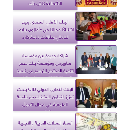
الائتمانية كاش باك
البنك الأهلي المصري يتيح
اشتراكًا مجانيًا في «أمازون برايم»
لحاملي بطاقات ماستركارد
شراكة جديدة بين مؤسسة
ساويرس ومؤسسة بنك مصر
لتنمية المجتمع للتوسع في تنفيذ
المرحلة الثالثة من برنامج “باب
أمل” بسوهاج لدعم التمكين
البنك التجاري الدولي CIB يبحث
الاقتصادي للأسر الأكثر استحقاقًا
تعزيز التعاون المشترك مع جامعة
المنوفية في مجال التحول
الرقمي
أسعار العملات العربية والأجنبية
مقابل الجنيه اليوم الاثنين 6