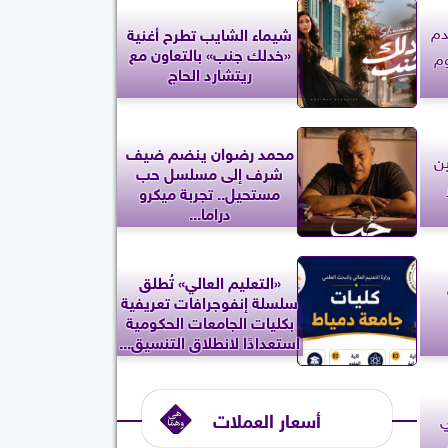
دم
شيماء الشايب تطرح أغنية
«خدلك جنب» بالتعاون مع
وم
ريتشارد الحاج
محمد رضوان ينضم ضيف
ن
شرف إلى مسلسل حب
مستحيل.. تجربة ميكرو
دراما...
«التعليم العالي» تُطلق
سلسلة إنفوجرافات تعريفية
بكليات الجامعات الحكومية
استعدادًا لانطلاق التنسيق...
أسعار العملات
ي
.