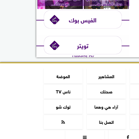
حول القدس في...
بمهرجان...
الفيس بوك
تويتر
Tweets by
المشاهير
الموضة
صحتك
ناس TV
آراء هي وهما
توك شو
اتصل بنا


