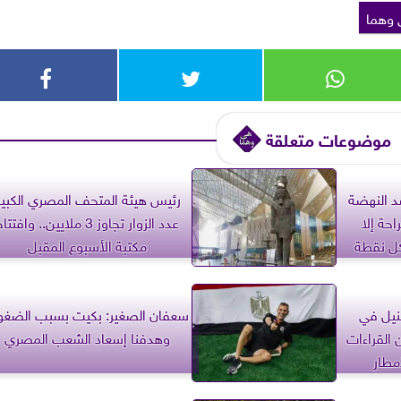
وهما
موضوعات متعلقة
د النهضة
رئيس هيئة المتحف المصري الكبير
حة إلا
عدد الزوار تجاوز 3 ملايين.. وافتتا
كل نقطة
مكتبة الأسبوع المقبل
لنيل في
سعفان الصغير: بكيت بسبب الضغ
 القراءات
وهدفنا إسعاد الشعب المصري
مطار