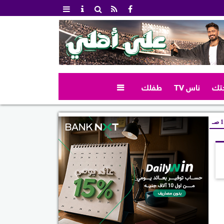
تك
ناس TV
طفلك

صـ