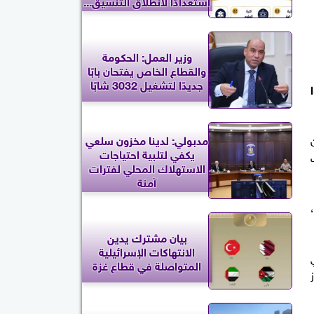
استعدادًا لانطلاق التنسيق...
وزير العمل: الحكومة
والقطاع الخاص يفتحان بابًا
جديدًا لتشغيل 3032 شابًا
مدبولي: لدينا مخزون سلعي
أن
يكفي لتلبية احتياجات
الاستهلاك المحلي لفترات
آمنة
بيان مشترك يدين
الانتهاكات الإسرائيلية
المتواصلة في قطاع غزة