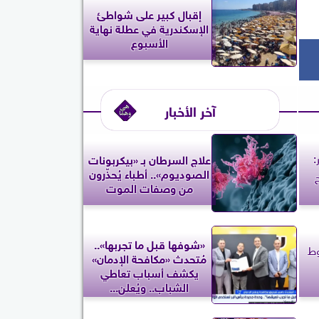
إقبال كبير على شواطئ
الإسكندرية في عطلة نهاية
الأسبوع
آخر الأخبار
:
علاج السرطان بـ «بيكربونات
الصوديوم».. أطباء يُحذّرون
ح
من وصفات الموت
«شوفها قبل ما تجربها»..
وط
مُتحدث «مكافحة الإدمان»
يكشف أسباب تعاطي
الشباب.. ويُعلن...