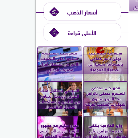
قر
أسعار الذهب
الأعلى قراءة
الإعلامية أميرة عبيد
التمويلات الشخصية
تهنئ ياسر خفاجي
تستحوذ على النصيب
بانضمامه رسميًا إلى
الأكبر من محفظة أفراد
الجمعية العمومية
مصرف أبوظبي
لنقابة...
الإسلامي...
المهرجان القومي
السيسي يستقبل ملك
للمسرح يحتفي بالراحل
البحرين ويبحث التعاون
عبد العزيز مخيون..
بين البلدين و مستجدات
شهادات تستعيد تجربته
القضايا الإقليمية...
الرائدة...
وزير الخارجية يلتقي
عمرو سليم مع جمهور
نظيره العراقي على
الأوبرا في عوالم النغم
هامش الاجتماع الوزاري
على المسرح المكشوف