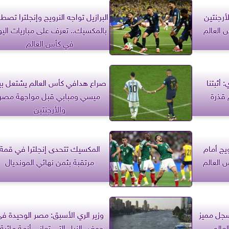
رجنتين
البرازيل تواجه النرويج وإنجلترا تصط
العالم
بالمكسيك.. تعرف على مباريات الي
في كأس العالم
 أثبتنا
صراع هدافي كأس العالم يشتعل بي
 قذرة
ميسي ومبابي قبل مواجهة مصر
والأرجنتين
يج أمام
المكسيك تتحدى إنجلترا في قمة
 العالم
مرتقبة بثمن نهائي المونديال
جل مميز
وزير الري الأسبق: مصر الوحيدة ف
عالم
حوض النيل التي تعاني أزمة مائية.