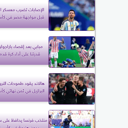
الإصابات تضرب معسكر الأ
قبل مواجهة مصر في كأس 
مبابي بعد إقصاء باراجواي:
قدرتنا على أداء كرة قدم
هالاند يقود طموحات النرو
البرازيل في ثمن نهائي كأس
منتخب فرنسا يحافظ على س
بدون هزيمة في كأس ال