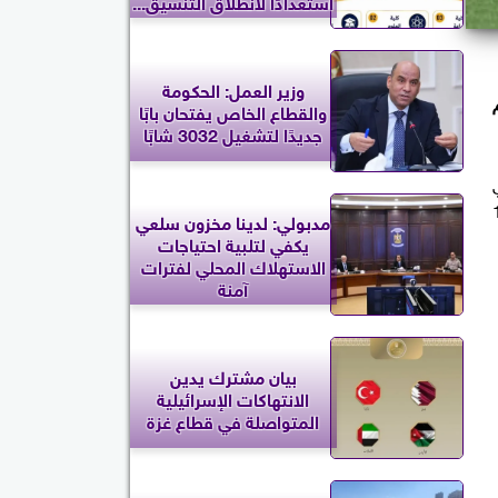
استعدادًا لانطلاق التنسيق...
وزير العمل: الحكومة
عالم
والقطاع الخاص يفتحان بابًا
جديدًا لتشغيل 3032 شابًا
ة التي
انشال فيلد، ضمن منافسات دور الـ16
مدبولي: لدينا مخزون سلعي
يكفي لتلبية احتياجات
الاستهلاك المحلي لفترات
آمنة
بيان مشترك يدين
الانتهاكات الإسرائيلية
المتواصلة في قطاع غزة