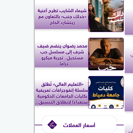
شيماء الشايب تطرح أغنية
«خدلك جنب» بالتعاون مع
ريتشارد الحاج
محمد رضوان ينضم ضيف
شرف إلى مسلسل حب
ي
مستحيل.. تجربة ميكرو
دراما...
«التعليم العالي» تُطلق
سلسلة إنفوجرافات تعريفية
بكليات الجامعات الحكومية
استعدادًا لانطلاق التنسيق...
أسعار العملات
لى