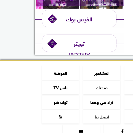
حول القدس في...
بمهرجان...
الفيس بوك
تويتر
Tweets by
المشاهير
الموضة
صحتك
ناس TV
آراء هي وهما
توك شو
اتصل بنا


