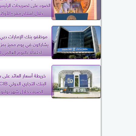
الضوء على تصريحات الرئي
خلال افتتاح مقر «الأوكت
موظفو بنك الإمارات دبي
يشاركون في يوم مميز بمزر
احتفالًا باليوم العالمي ل
خريطة أسعار العائد على 
الصرف خلال شهر يوليو 2026