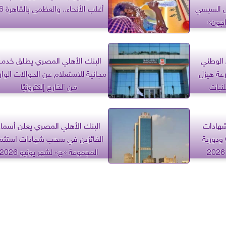
س السيسي
أغلب الأنحاء.. والعظمى بالقاهرة 36
اجون»
 الوطني
البنك الأهلي المصري يطلق خدمة
عة هيزل
مجانية للاستعلام عن الحوالات الوار
لنبات
من الخارج إلكترونيًا
شهادات
البنك الأهلي المصري يعلن أسماء
البنك التجاري الدولي CIB ودورية
الفائزين في سحب شهادات استثما
المجموعة «ج» لشهر يونيو 2026