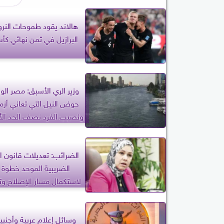
هالاند يقود طموحات النرو
البرازيل في ثمن نهائي كأس
وزير الري الأسبق: مصر الو
حوض النيل التي تعاني أزمة
ونصيب الفرد نصف الحد الأد
المائي
الضرائب: تعديلات قانون ال
الضريبية الموحد خطوة 
لاستكمال مسار الإصلاح وتي
الأعمال
وسائل إعلام عربية وأجنب