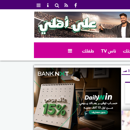
تك
ناس TV
طفلك

صـ