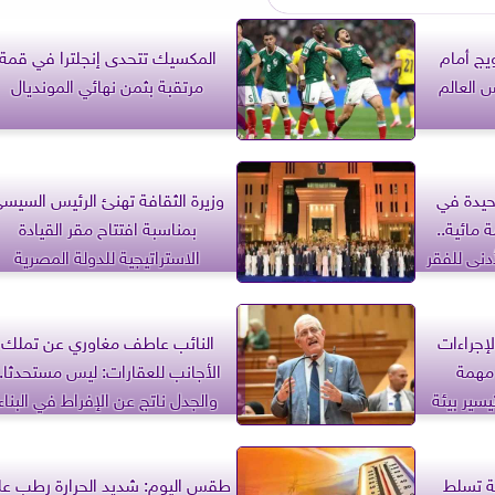
يج أمام
المكسيك تتحدى إنجلترا في قمة
 العالم
مرتقبة بثمن نهائي المونديال
حيدة في
وزيرة الثقافة تهنئ الرئيس السيس
 مائية..
بمناسبة افتتاح مقر القيادة
نى للفقر
الاستراتيجية للدولة المصرية
إجراءات
النائب عاطف مغاوري عن تملك
مهمة
الأجانب للعقارات: ليس مستحدثا..
سير بيئة
والجدل ناتج عن الإفراط في البناء
ية تسلط
طقس اليوم: شديد الحرارة رطب ع