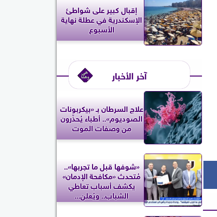
إقبال كبير على شواطئ
الإسكندرية في عطلة نهاية
الأسبوع
آخر الأخبار
علاج السرطان بـ «بيكربونات
الصوديوم».. أطباء يُحذّرون
من وصفات الموت
«شوفها قبل ما تجربها»..
مُتحدث «مكافحة الإدمان»
يكشف أسباب تعاطي
الشباب.. ويُعلن...