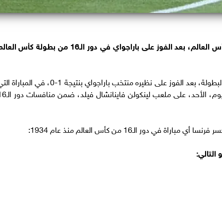
حقق منتخب فرنسا، إنجازًا تاريخيًا في بطولات كأس العالم، بعد الفوز على باراجواي في دور الـ16 من بطولة كأس ال
وتأهل المنتخب الفرنسي إلى الدور ربع النهائي من البطولة، بعد الفوز على نظيره منتخب باراجواي بنتيجة 1-0، في المبارا
جمعت المنتخبين في الساعات الأولى من صباح اليوم، الأحد، على ملعب لينكولن فاين
ي دور الـ16 من كأس العالم منذ عام 1934: