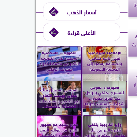
أسعار الذهب
الأعلى قراءة
دة
الإعلامية أميرة عبيد
التمويلات الشخصية
تهنئ ياسر خفاجي
تستحوذ على النصيب
بانضمامه رسميًا إلى
الأكبر من محفظة أفراد
الجمعية العمومية
مصرف أبوظبي
لنقابة...
الإسلامي...
ر
المهرجان القومي
السيسي يستقبل ملك
للمسرح يحتفي بالراحل
البحرين ويبحث التعاون
عبد العزيز مخيون..
بين البلدين و مستجدات
شهادات تستعيد تجربته
القضايا الإقليمية...
الرائدة...
وزير الخارجية يلتقي
عمرو سليم مع جمهور
نظيره العراقي على
الأوبرا في عوالم النغم
هامش الاجتماع الوزاري
على المسرح المكشوف