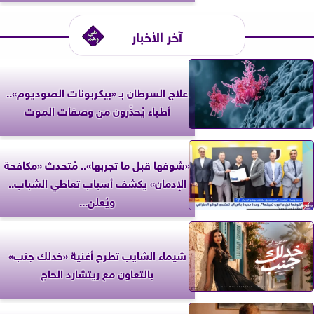
آخر الأخبار
علاج السرطان بـ «بيكربونات الصوديوم»..
أطباء يُحذّرون من وصفات الموت
«شوفها قبل ما تجربها».. مُتحدث «مكافحة
الإدمان» يكشف أسباب تعاطي الشباب..
ويُعلن...
شيماء الشايب تطرح أغنية «خدلك جنب»
بالتعاون مع ريتشارد الحاج