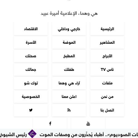
هي وهما، الإعلامية أميرة عبيد
الرئيسية
خارجي وداخلي
الاقتصاد
المشاهير
الموضة
الأسرة
الأبراج
المطبخ
صحتك
ناس TV
طفلك
جمالك
ملفات
آراء هي وهما
توك شو
من نحن
اعلن معنا
الخصوصية
اتصل بنا




يوم».. أطباء يُحذّرون من وصفات الموت
رئيس الشيوخ يستقبل السف
جميع الحقوق محفوظة
©
2016 - 2026 - هي وهما