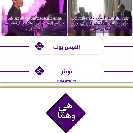
وزير الخارجية يلتقي نظيره العراقي
عمرو سليم مع جمهور الأوبرا في
على هامش الاجتماع الوزاري حول
عوالم النغم على المسرح المكشوف
القدس في...
بمهرجان...
الفيس بوك
تويتر
Tweets by