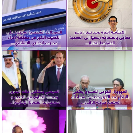
الإعلامية أميرة عبيد تهنئ ياسر
التمويلات الشخصية تستحوذ على
خفاجي بانضمامه رسميًا إلى الجمعية
النصيب الأكبر من محفظة أفراد
العمومية لنقابة...
مصرف أبوظبي الإسلامي...
المهرجان القومي للمسرح يحتفي
السيسي يستقبل ملك البحرين
بالراحل عبد العزيز مخيون.. شهادات
ويبحث التعاون بين البلدين و
تستعيد تجربته الرائدة...
مستجدات القضايا الإقليمية...