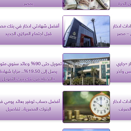
 الحرة
بمصر
دات ادخار
أفضل شهادتي ادخار في بنك مص
 – مصر
قبل اجتماع المركزي الجديد
ر «جاري
تمويل حتى 90% وعائد سنوي مت
س وآخر
يصل إلى 19.50%.. مزايا شهادة
«النخبة» من بنك بيت التمويل
الكويتي مصر
دات ادخار
أفضل حساب توفير بعائد يومي ف
الصرف
البنوك المصرية.. تفاصيل