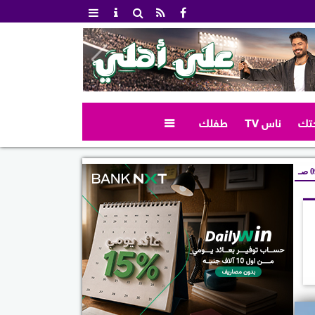
تك
ناس TV
طفلك

صـ