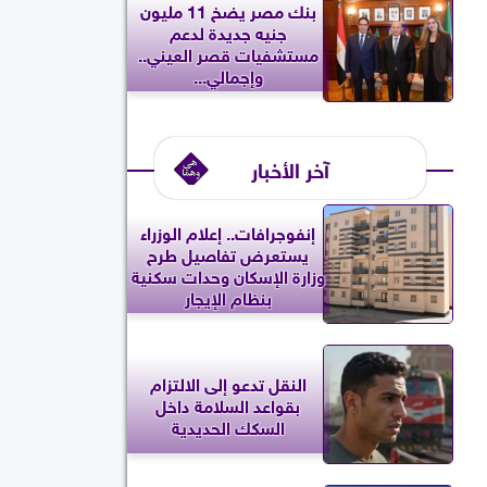
بنك مصر يضخ 11 مليون
جنيه جديدة لدعم
مستشفيات قصر العيني..
وإجمالي...
آخر الأخبار
إنفوجرافات.. إعلام الوزراء
يستعرض تفاصيل طرح
وزارة الإسكان وحدات سكنية
بنظام الإيجار
النقل تدعو إلى الالتزام
بقواعد السلامة داخل
السكك الحديدية