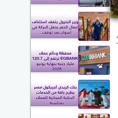
وزير البترول يتفقد استئناف
أعمال الحفر بحقل البركة في
أسوان بعد توقف...
اب
محفظة ودائع عملاء
EGBANK ترتفع إلى 120.7
مليار جنيه بنهاية يونيو
2026...
بنك كريدي أجريكول مصر
يطرح باقة من الخدمات
البنكية المجانية للعملاء
بمناسبة...