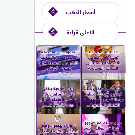
أسعار الذهب
الأعلى قراءة
الإعلامية أميرة عبيد
التمويلات الشخصية
تهنئ ياسر خفاجي
تستحوذ على النصيب
بانضمامه رسميًا إلى
الأكبر من محفظة أفراد
الجمعية العمومية
مصرف أبوظبي
لنقابة...
الإسلامي...
السيسي يستقبل ملك
وزير الخارجية يلتقي
البحرين ويبحث التعاون
نظيره العراقي على
بين البلدين و مستجدات
هامش الاجتماع الوزاري
القضايا الإقليمية...
حول القدس في...
عمرو سليم مع جمهور
3 وزراء يبحثون وضع
الأوبرا في عوالم النغم
منظومة متكاملة للإدارة
على المسرح المكشوف