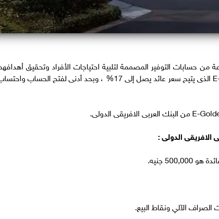
ة من حسابات التوفير المصممة لتلبية احتياجات الأفراد وتحقيق أهدافهم
المالية ، ويأتي فى مقدمتها حساب توفير E-Golden الذى يتيح سعر عائد يصل إلى 17% ، وبحد أدنى لفتح الحساب واحتس
500 جنيه.
الصراف الآلي ونقاط البيع.