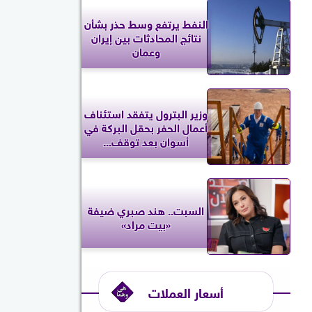
النفط يرتفع وسط حذر بشأن
نتائج المحادثات بين إيران
وعمان
وزير البترول يتفقد استئناف
أعمال الحفر بحقل البركة في
أسوان بعد توقف...
السبت.. هند صبري ضيفة
«بيت مراد»
أسعار العملات