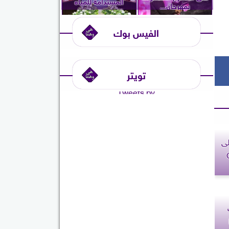
المستدامة للمياه
بمهرجان...
الفيس بوك
تويتر
Tweets by
لى
 QNB
ا