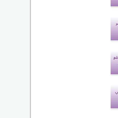
ر
وقع
ي