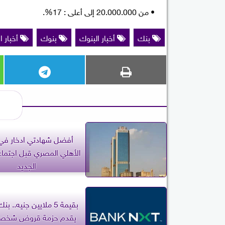
• من 20.000.000 إلى أعلى : 17%.
بنك
أخبار البنوك
بنوك
أخبار ا
أفضل شهادتي ادخار في 
الأهلي المصري قبل اجتماع
الجديد
بقيمة 5 ملايين جنيه..
يقدم حزمة قروض شخصية