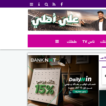
تك
ناس TV
طفلك

صـ