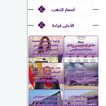
أسعار الذهب
الأعلى قراءة
وزيرة التنمية المحلية
نقابة الإعلاميين تطلق
والبيئة: الانتهاء من
حملة لنشر الوعي
المخطط التفصيلي
الإعلامي وتعزيز المهنية
لمدينتي المنيا ويوسف
الصديق...
غدا.. ورشة عمل بنقابة
مصر للطيران تُسير
البيطريين حول الحماية
رحلات خاصة من الجزائر
المهنية والمظلة
وإيطاليا لدعم السياحة
التأمينية للأطباء
في شرم...
العاملين...
المصرية للمطارات:
مدير مطار سفنكس:
سفنكس يستقبل حتى 5
خطة للربط بجميع
آلاف راكب يوميًا ويخدم
المطارات والمقاصد