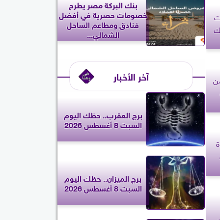
بنك البركة مصر يطرح
خصومات حصرية في أفضل
ت
فنادق ومطاعم الساحل
وك
الشمالي...
آخر الأخبار
من
برج العقرب.. حظك اليوم
السبت 8 أغسطس 2026
ة
برج الميزان.. حظك اليوم
السبت 8 أغسطس 2026
ي