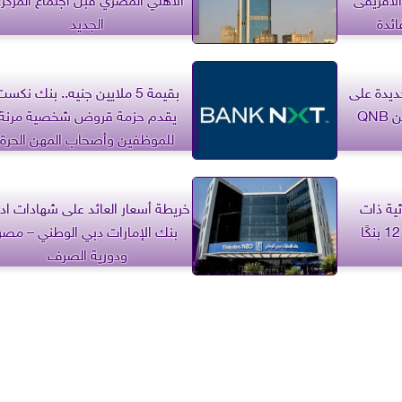
ائدة
الجديد
ديدة على
بقيمة 5 ملايين جنيه.. بنك نكس
الشهادات الثلاثية الثابتة من QNB
يقدم حزمة قروض شخصية مرنة
للموظفين وأصحاب المهن الحرة
ثية ذات
خريطة أسعار العائد على شهادات ادخ
العائد الشهري الثابت في 12 بنكًا
بنك الإمارات دبي الوطني – مصر
ودورية الصرف