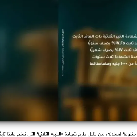
وعة لعملائه، من خلال طرح شهادة «الخير» الثلاثية التي تمنح عائدًا ثابتًا