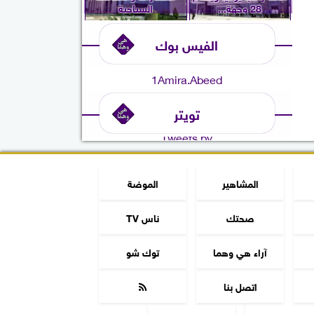
28 وجهة...
السياحية
الفيس بوك
1Amira.Abeed
تويتر
Tweets by
المشاهير
الموضة
صحتك
ناس TV
آراء هي وهما
توك شو
اتصل بنا
