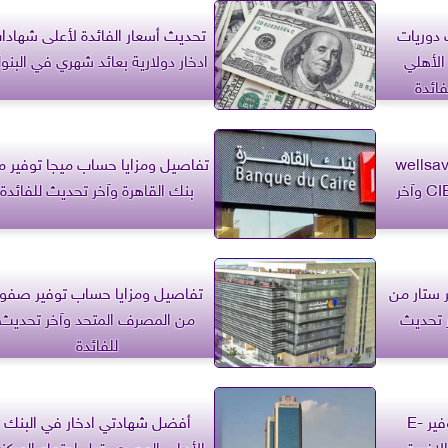
 دوريات
تحديث أسعار الفائدة لأعلى شهادا
 الأهلي
ادخار دولارية بعائد شهري في البن
ائدة
زايا حساب wellsavers
تفاصيل ومزايا حساب ميجا توفير 
من البنك التجاري الدولي CIB وآخر
بنك القاهرة وآخر تحديث للفائدة
 ستار من
تفاصيل ومزايا حساب توفير صفو
ر تحديث
من المصرف المتحد وآخر تحديث
للفائدة
تفاصيل ومزايا حساب توفير E-
أفضل شهادتي ادخار في البنك
ى الافريقى
الأهلي المصري قبل اجتماع المركز