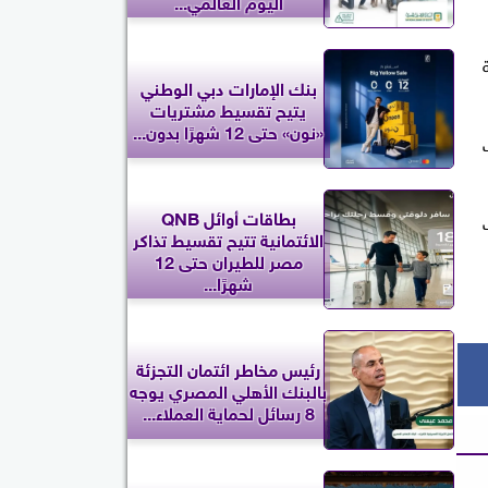
اليوم العالمي...
ة
بنك الإمارات دبي الوطني
يتيح تقسيط مشتريات
«نون» حتى 12 شهرًا بدون...
ب
بطاقات أوائل QNB
الائتمانية تتيح تقسيط تذاكر
مصر للطيران حتى 12
شهرًا...
رئيس مخاطر ائتمان التجزئة
بالبنك الأهلي المصري يوجه
8 رسائل لحماية العملاء...