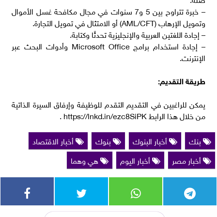
– خبرة تتراوح بين 5 و7 سنوات في مجال مكافحة غسل الأموال
وتمويل الإرهاب (AML/CFT) أو الامتثال في تمويل التجارة.
– إجادة اللغتين العربية والإنجليزية تحدثًا وكتابة.
– إجادة استخدام برامج Microsoft Office وأدوات البحث عبر
الإنترنت.
طريقة التقديم:
يمكن للراغبين في التقديم التقدم للوظيفة وإرفاق السيرة الذاتية
من خلال هذا الرابط https://lnkd.in/ezc8SiPK .
بنك
أخبار البنوك
بنوك
أخبار الاقتصاد
أخبار مصر
أخبار اليوم
هي وهما