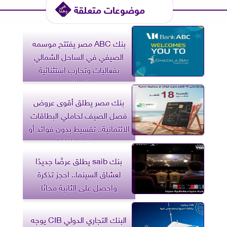
موضوعات متعلقة
بنك ABC مصر يفتتح موسمه
الصيفي في الساحل الشمالي
بفعاليات وتجارب استثنائية
للعملاء
بنك مصر يطلق أقوى عروض
فصل الصيف لحاملي البطاقات
الائتمانية.. تقسيط بدون فوائد أو
مصاريف إدارية
بنك saib يطلق عرضًا جديدًا
لعشاق السينما.. احجز تذكرة
واحصل على الثانية مجانًا
البنك التجاري الدولي CIB يوجه