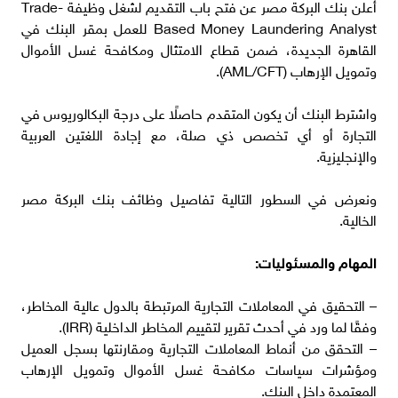
أعلن بنك البركة مصر عن فتح باب التقديم لشغل وظيفة Trade-
Based Money Laundering Analyst للعمل بمقر البنك في
القاهرة الجديدة، ضمن قطاع الامتثال ومكافحة غسل الأموال
وتمويل الإرهاب (AML/CFT).
واشترط البنك أن يكون المتقدم حاصلًا على درجة البكالوريوس في
التجارة أو أي تخصص ذي صلة، مع إجادة اللغتين العربية
والإنجليزية.
ونعرض في السطور التالية تفاصيل وظائف بنك البركة مصر
الخالية.
المهام والمسئوليات:
– التحقيق في المعاملات التجارية المرتبطة بالدول عالية المخاطر،
وفقًا لما ورد في أحدث تقرير لتقييم المخاطر الداخلية (IRR).
– التحقق من أنماط المعاملات التجارية ومقارنتها بسجل العميل
ومؤشرات سياسات مكافحة غسل الأموال وتمويل الإرهاب
المعتمدة داخل البنك.