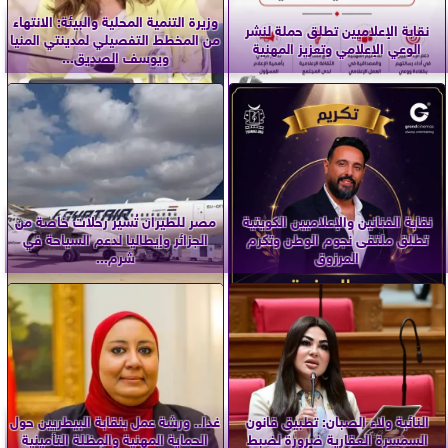
وزيرة التنمية المحلية والبيئة: الانتهاء
نقابة الإعلاميين تطلق حملة لنشر
من المخطط التفصيلي لمدينتي المنيا
الوعي الإعلامي وتعزيز المهنية
ويوسف الصديق...
نقابة الفنانين والإعلاميين الكويتية
مصر للطيران تُسير رحلات خاصة من
تطلق ملتقى نجوم الوطن وتكرم
الجزائر وإيطاليا لدعم السياحة في
المرزوق
شرم...
النائبة ولاء الصبان: تطبيق قانون
غدا.. ورشة عمل بنقابة البيطريين حول
السمسرة العقارية ضرورة لضبط
الحماية المهنية والمظلة التأمينية