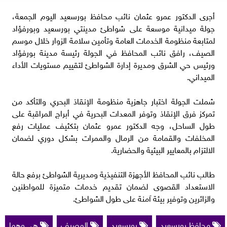
أجرى الدكتور عمرو عثمان نائب محافظ بورسعيد اليوم الجمعة،
جولة ميدانية موسعة على شواطئ مدينتي بورسعيد وبورفؤاد
لمتابعة منظومة الخدمات العامة وتأمين سلامة الزوار خلال موسم
الصيف، رافق نائب المحافظ في الجولة رئيسة مدينة بورفؤاد
ورئيس حي الشرق ومديرة إدارة الشواطئ لتقييم مستويات الأداء
الميداني.
شملت الجولة اختبار جاهزية منظومة الإنقاذ البحري والتأكد من
تمركز فرق الإنقاذ وتوفر المعدات البحرية في أبراج المراقبة على
طول الساحل، وجه الدكتور عمرو عثمان بتكثيف عمليات رفع
المخلفات والقمامة من الرمال والممرات بشكل دوري لضمان
الالتزام بالمعايير البيئية والحضارية.
طالب نائب المحافظ الأجهزة التنفيذية ومديرية الشواطئ برفع حالة
الاستعداد القصوى لضمان تقديم خدمات متميزة للمواطنين
والزائرين وتوفير بيئة آمنة على طول الشواطئ.
محافظ بورسعيد
بورسعيد
المصيف
هي وهما