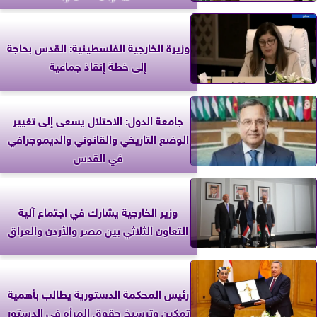
وزيرة الخارجية الفلسطينية: القدس بحاجة
إلى خطة إنقاذ جماعية
جامعة الدول: الاحتلال يسعى إلى تغيير
الوضع التاريخي والقانوني والديموجرافي
في القدس
وزير الخارجية يشارك في اجتماع آلية
التعاون الثلاثي بين مصر والأردن والعراق
رئيس المحكمة الدستورية يطالب بأهمية
تمكين وترسيخ حقوق المرأه في الدستور