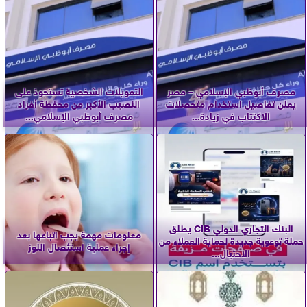
مصرف أبوظبي الإسلامي – مصر
التمويلات الشخصية تستحوذ على
يعلن تفاصيل استخدام متحصلات
النصيب الأكبر من محفظة أفراد
الاكتتاب في زيادة...
مصرف أبوظبي الإسلامي...
البنك التجاري الدولي CIB يطلق
معلومات مهمة يجب اتباعها بعد
حملة توعوية جديدة لحماية العملاء من
إجراء عملية استئصال اللوز
الاحتيال...