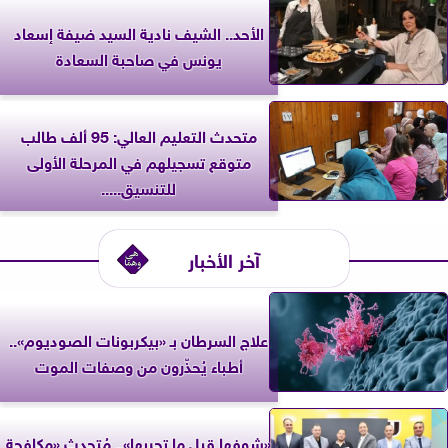
الأحد.. الشيف نادية السيد ضيفة إسعاد
يونس في صاحبة السعادة
متحدث التعليم العالي: 95 ألف طالب
متوقع تسجيلهم في المرحلة الأولى
للتنسيق.....
آخر الأخبار
علاج السرطان بـ «بيكربونات الصوديوم»..
أطباء يُحذّرون من وصفات الموت
«شوفها قبل ما تجربها».. مُتحدث «مكافحة