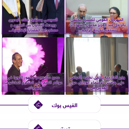
المهرجان القومي للمسرح يحتفي
السيسي يستقبل ملك البحرين
بالراحل عبد العزيز مخيون.. شهادات
ويبحث التعاون بين البلدين و
تستعيد تجربته الرائدة...
مستجدات القضايا الإقليمية...
وزير الخارجية يلتقي نظيره العراقي
عمرو سليم مع جمهور الأوبرا في
على هامش الاجتماع الوزاري حول
عوالم النغم على المسرح المكشوف
القدس في...
بمهرجان...
الفيس بوك
تويتر