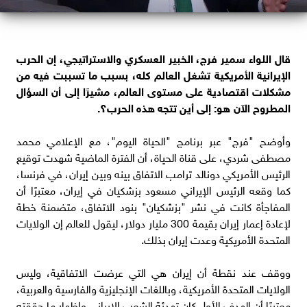
قال اللواء سمير فرج، الخبير العسكري والاستراتيجي، إن الحرب
الإيرانية الأمريكية تشغل العالم كله، بسبب ما تسببت فيه من
مشكلات اقتصادية على مستوى العالم، مشيرًا إلى أن السؤال
المطروح الآن هو: إلى أين تتجه هذه الحرب؟.
وأوضح "فرج" عبر برنامج "الحياة اليوم"، مع الإعلامي محمد
مصطفى شردي، على قناة الحياة، أن الفترة الماضية شهدت توقيع
الرئيس الأمريكي دونالد ترامب الاتفاق بينه وبين إيران، في فرنسا،
كما وقعه الرئيس الإيراني مسعود بزشكيان في إيران، معتبرًا أن
المفاجأة كانت في نشر "بزشكيان" بنود الاتفاق، متضمنة خطة
لإعادة إعمار إيران بقيمة 300 مليار دولار، ليقول للعالم إن الولايات
المتحدة الأمريكية وعدت إيران بذلك.
ووقف عند نقطة أن إيران هي التي عرضت الاتفاقية، وليس
الولايات المتحدة الأمريكية، وباللغات الإنجليزية والفارسية والعربية،
معتبرًا أن الهدف الأول كان تهدئة الشعب الإيراني وإظهار ما حققته