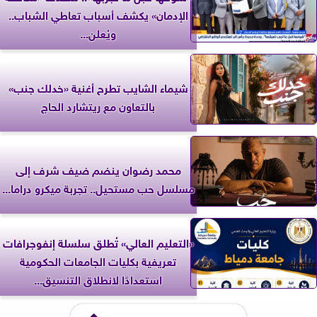
الإدمان» يكشف أسباب تعاطي الشباب..
ويُعلن...
شيماء الشايب تطرح أغنية «خدلك جنب»
بالتعاون مع ريتشارد الحاج
محمد رضوان ينضم ضيف شرف إلى
مسلسل حب مستحيل.. تجربة ميكرو دراما...
«التعليم العالي» تُطلق سلسلة إنفوجرافات
تعريفية بكليات الجامعات الحكومية
استعدادًا لانطلاق التنسيق...