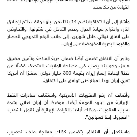
القيادة من مكاسب.
وأشار إلى أن الاتفاقية تضم 14 بندًا، من بينها: وقف دائم لإطلاق
النار، واحترام سيادة الدول وعدم التدخل في شئونها، والتفاوض
على اتفاق نهائي خلال شهرين، إلى جانب الرفع التدريجي للحصار
والقيود البحرية المفروضة على إيران.
وتابع أن الاتفاق تضمن أيضًا ضمان حرية الملاحة وتأمين مضيق
هرمز، وهو بند يصب في مصلحة الولايات المتحدة، فضلًا عن
خطة لإعادة إعمار إيران بقيمة 300 مليار دولار، معتبرًا أن أمريكا
تغري إيران بهذا المبلغ حتى توافق على الاتفاق.
وأضاف أن رفع العقوبات الأمريكية واستئناف صادرات النفط
الإيرانية من البنود المهمة أيضًا، موضحًا أن إيران تعاني بشدة
بسبب العقوبات، ولذلك أرادت القيادة الإيرانية أن تقول للشعب:
“اصبروا.. إحنا كسبانين”.
واستكمل أن الاتفاق يتضمن كذلك معالجة ملف تخصيب