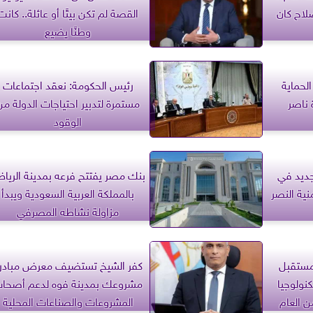
والإصلاح كان
القصة لم تكن بيتًا أو عائلة.. كانت
وطنًا يضيع
الحماية
رئيس الحكومة: نعقد اجتماعات
 ناصر
مستمرة لتدبير احتياجات الدولة من
الوقود
لجديد في
بنك مصر يفتتح فرعه بمدينة الريا
ية النصر
بالمملكة العربية السعودية ويبدأ
مزاولة نشاطه المصرفي
مستقبل
كفر الشيخ تستضيف معرض مبادر
كنولوجيا
مشروعك بمدينة فوه لدعم أصحا
من العام
المشروعات والصناعات المحلية