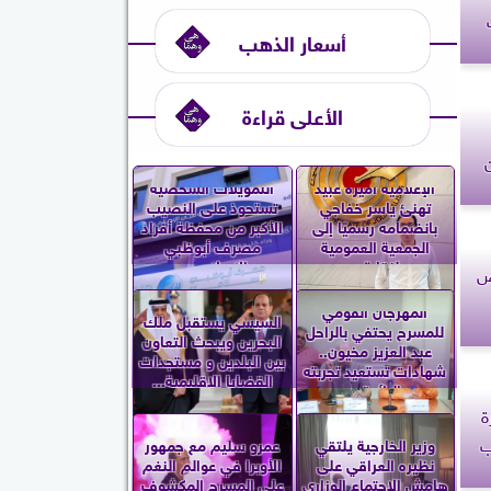
أسعار الذهب
الأعلى قراءة
الإعلامية أميرة عبيد
التمويلات الشخصية
تهنئ ياسر خفاجي
تستحوذ على النصيب
بانضمامه رسميًا إلى
الأكبر من محفظة أفراد
الجمعية العمومية
مصرف أبوظبي
لنقابة...
الإسلامي...
ض
المهرجان القومي
السيسي يستقبل ملك
للمسرح يحتفي بالراحل
البحرين ويبحث التعاون
عبد العزيز مخيون..
بين البلدين و مستجدات
شهادات تستعيد تجربته
القضايا الإقليمية...
الرائدة...
ة
ب
وزير الخارجية يلتقي
عمرو سليم مع جمهور
نظيره العراقي على
الأوبرا في عوالم النغم
هامش الاجتماع الوزاري
على المسرح المكشوف