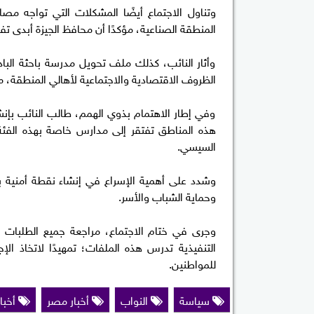
وتناول الاجتماع أيضًا المشكلات التي تواجه مص
المنطقة الصناعية، مؤكدًا أن محافظ الجيزة أبدى تفه
وأثار النائب، كذلك ملف تحويل مدرسة باحثة البادي
الظروف الاقتصادية والاجتماعية لأهالي المنطقة، مطا
وفي إطار الاهتمام بذوي الهمم، طالب النائب بإن
هذه المناطق تفتقر إلى مدارس خاصة بهذه الفئة
السيسي.
وشدد على أهمية الإسراع في إنشاء نقطة أمنية بشا
وحماية الشباب والأسر.
وجرى في ختام الاجتماع، مراجعة جميع الطلبات ا
التنفيذية تدرس هذه الملفات؛ تمهيدًا لاتخاذ ا
للمواطنين.
سياسة
النواب
أخبار مصر
أخبار