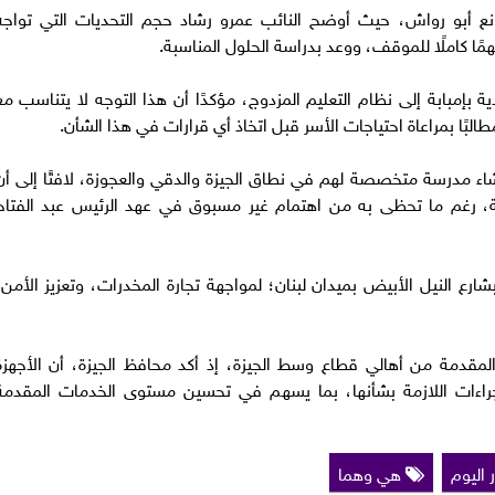
انع أبو رواش، حيث أوضح النائب عمرو رشاد حجم التحديات التي تواجه
مًا كاملًا للموقف، ووعد بدراسة الحلول المناسبة.
ة بإمبابة إلى نظام التعليم المزدوج، مؤكدًا أن هذا التوجه لا يتناسب مع
لبًا بمراعاة احتياجات الأسر قبل اتخاذ أي قرارات في هذا الشأن.
شاء مدرسة متخصصة لهم في نطاق الجيزة والدقي والعجوزة، لافتًا إلى أن
، رغم ما تحظى به من اهتمام غير مسبوق في عهد الرئيس عبد الفتاح
رع النيل الأبيض بميدان لبنان؛ لمواجهة تجارة المخدرات، وتعزيز الأمن،
لمقدمة من أهالي قطاع وسط الجيزة، إذ أكد محافظ الجيزة، أن الأجهزة
لإجراءات اللازمة بشأنها، بما يسهم في تحسين مستوى الخدمات المقدمة
 اليوم
هي وهما