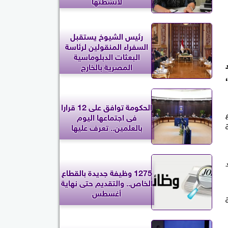
لأنشطتها
رئيس الشيوخ يستقبل
السفراء المنقولين لرئاسة
البعثات الدبلوماسية
المصرية بالخارج
الحكومة توافق على 12 قرارا
فى اجتماعها اليوم
بالعلمين.. تعرف عليها
1275 وظيفة جديدة بالقطاع
الخاص.. والتقديم حتى نهاية
أغسطس