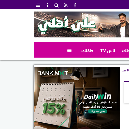
تك
ناس TV
طفلك

صـ