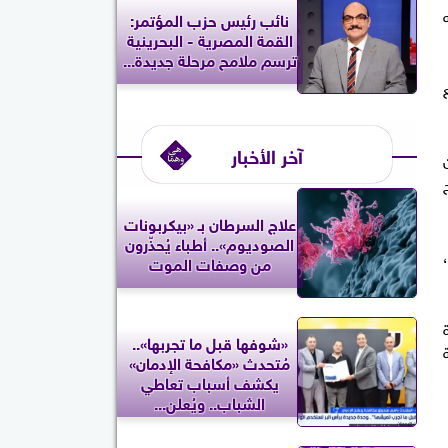
نائب رئيس حزب المؤتمر:
القمة المصرية - البحرينية
ترسم ملامح مرحلة جديدة...
آخر الأخبار
علاج السرطان بـ «بيكربونات
الصوديوم».. أطباء يُحذّرون
من وصفات الموت
«شوفها قبل ما تجربها»..
مُتحدث «مكافحة الإدمان»
يكشف أسباب تعاطي
الشباب.. ويُعلن...