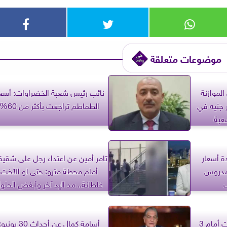
موضوعات متعلقة
لموازنة
نائب رئيس شعبة الخضراوات: أسعا
 بزيادة 90 مليار جنيه في
الطماطم تراجعت بأكثر من 60%
عبة
دة أسعار
تامر أمين عن اعتداء رجل على شقيق
 مدروس
أمام محطة مترو: حتى لو الأخت
غلطانة.. مد اليد آخر وأبغض الحلو
عبدالمنعم سعيد: مصر كانت أمام 3
أسامة كمال عن أحداث 30 يونيو