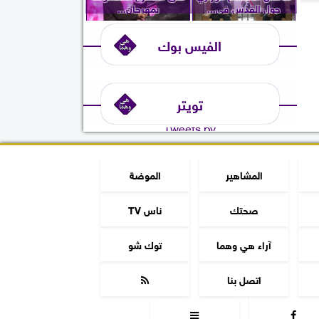
حول القدس في...
بمهرجان...
الفيس بوك
تويتر
Tweets by
المشاهير
الموضة
صحتك
ناس TV
آراء هي وهما
توك شو
اتصل بنا


