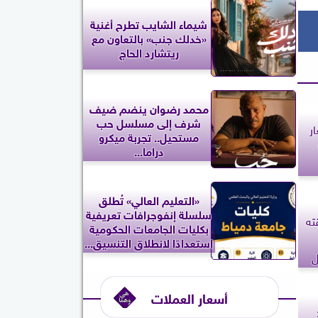
شيماء الشايب تطرح أغنية
«خدلك جنب» بالتعاون مع
ريتشارد الحاج
محمد رضوان ينضم ضيف
شرف إلى مسلسل حب
ر
مستحيل.. تجربة ميكرو
دراما...
«التعليم العالي» تُطلق
سلسلة إنفوجرافات تعريفية
ته
بكليات الجامعات الحكومية
استعدادًا لانطلاق التنسيق...
ل
أسعار العملات
: