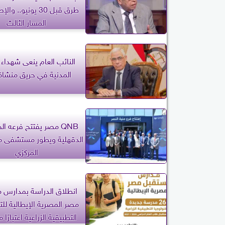
طرق قبل 30 يونيو.. 
المسار الثالث
النائب العام ينعى شهداء 
المدنية في حريق منشاة
QNB مصر يفتتح فرعه ا
الدقهلية ويطور مستشفى من
المركزي
انطلاق الدراسة بمدارس 
مصر المصرية الإيطالية للت
التطبيقية الزراعية اعتبارًا 