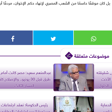
مجرد شعارات، بل كان موقفًا حاسمًا من الشعب المصري لإنهاء حكم الإخوان، مردفًا أن
موضوعات متعلقة
لى شقيقته
 الأخت
طرق قبل 30 يونيو.. والإصلاح كا
ض الحلول
المسار الثالث
الحماية
رئيس الحكومة: نعقد اجتماعات
 ناصر
مستمرة لتدبير احتياجات الدولة من