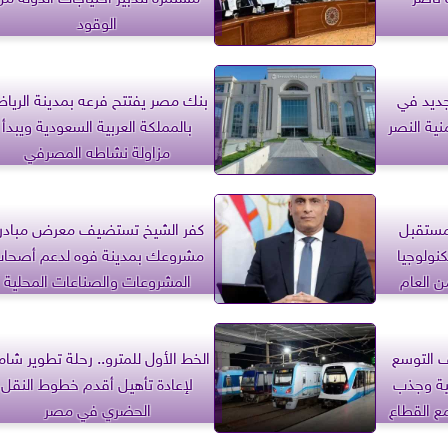
الوقود
لجديد في
بنك مصر يفتتح فرعه بمدينة الريا
ية النصر
بالمملكة العربية السعودية ويبدأ
مزاولة نشاطه المصرفي
مستقبل
كفر الشيخ تستضيف معرض مبادر
كنولوجيا
مشروعك بمدينة فوه لدعم أصحا
من العام
المشروعات والصناعات المحلية
ف التوسع
الخط الأول للمترو.. رحلة تطوير شام
ية وجذب
لإعادة تأهيل أقدم خطوط النقل
ع القطاع
الحضري في مصر