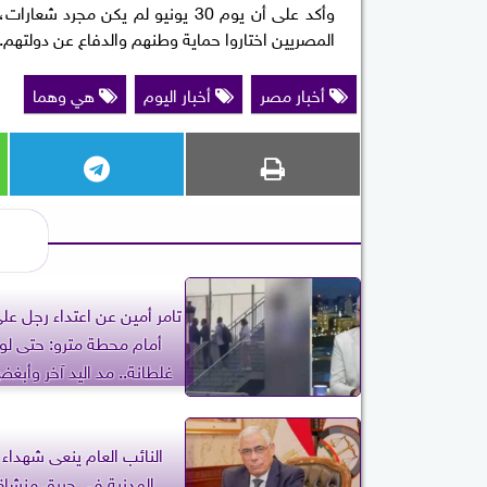
وأكد على أن يوم 30 يونيو لم يكن 
المصريين اختاروا حماية وطنهم والدفاع عن دولتهم.
أخبار مصر
أخبار اليوم
هي وهما
تامر أمين عن اعتداء رجل ع
أمام محطة مترو: حتى لو
غلطانة.. مد اليد آخر وأبغ
النائب العام ينعى شهداء 
المدنية في حريق منشاة