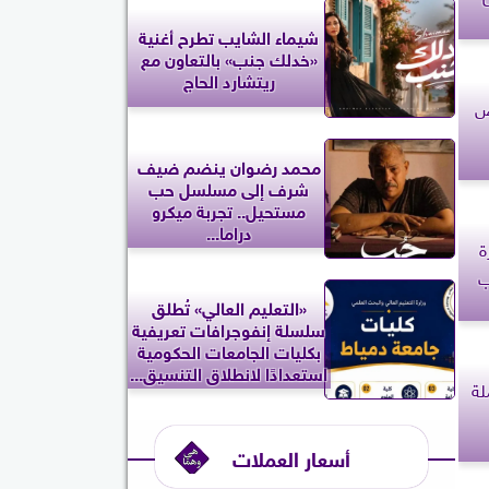
شيماء الشايب تطرح أغنية
«خدلك جنب» بالتعاون مع
ريتشارد الحاج
ض
محمد رضوان ينضم ضيف
شرف إلى مسلسل حب
مستحيل.. تجربة ميكرو
دراما...
ة
ب
«التعليم العالي» تُطلق
سلسلة إنفوجرافات تعريفية
بكليات الجامعات الحكومية
استعدادًا لانطلاق التنسيق...
لة
أسعار العملات