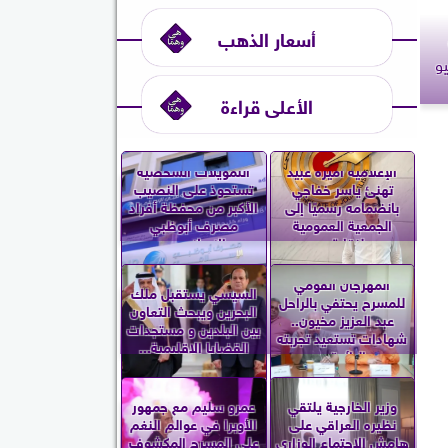
أسعار الذهب
الأعلى قراءة
الإعلامية أميرة عبيد
التمويلات الشخصية
تهنئ ياسر خفاجي
تستحوذ على النصيب
بانضمامه رسميًا إلى
الأكبر من محفظة أفراد
الجمعية العمومية
مصرف أبوظبي
لنقابة...
الإسلامي...
المهرجان القومي
السيسي يستقبل ملك
للمسرح يحتفي بالراحل
البحرين ويبحث التعاون
عبد العزيز مخيون..
بين البلدين و مستجدات
شهادات تستعيد تجربته
القضايا الإقليمية...
الرائدة...
وزير الخارجية يلتقي
عمرو سليم مع جمهور
نظيره العراقي على
الأوبرا في عوالم النغم
هامش الاجتماع الوزاري
على المسرح المكشوف