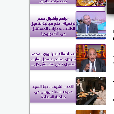
جديدة لمنتجاتهم
«براعم وأشبال مصر
الرقمية»: منح مجانية لتأهيل
الطلاب بمهارات المستقبل
وا
في التكنولوجيا
بعد انتقاله لطرابزون.. محمد
م
شردي: صلاح هيعمل تقارب
مصري تركي مقدرتش كل...
الأحد.. الشيف نادية السيد
ضيفة إسعاد يونس في
صاحبة السعادة