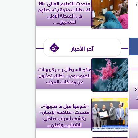
متحدث التعليم العالي: 95
ألف طالب متوقع تسجيلهم
في المرحلة الأولى
للتنسيق.....
آخر الأخبار
علاج السرطان بـ «بيكربونات
الصوديوم».. أطباء يُحذّرون
من وصفات الموت
عبدالمنعم سعيد: مصر كانت أمام 3
ن
«شوفها قبل ما تجربها»..
مُتحدث «مكافحة الإدمان»
يكشف أسباب تعاطي
الشباب.. ويُعلن...