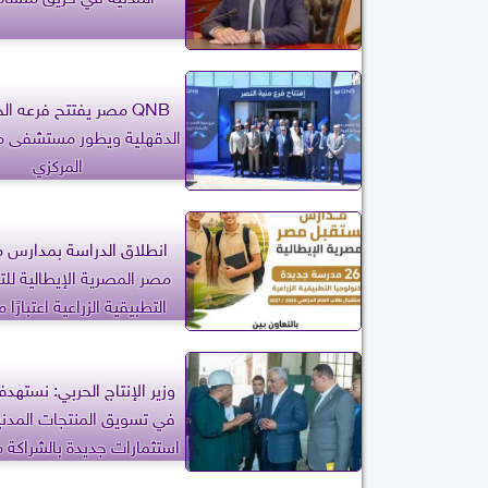
QNB مصر يفتتح فرعه ا
الدقهلية ويطور مستشفى من
المركزي
انطلاق الدراسة بمدارس 
مصر المصرية الإيطالية للت
التطبيقية الزراعية اعتبارًا 
الدراسي 2026 / 2027
وزير الإنتاج الحربي: نستهد
في تسويق المنتجات المدن
استثمارات جديدة بالشراكة م
الخاص