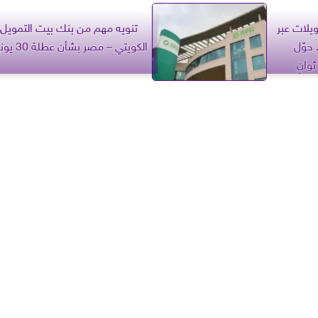
تحويلات عبر
تنويه مهم من بنك بيت التمويل
 حوّل
الكويتي – مصر بشأن عطلة 30 يونيو
انٍ