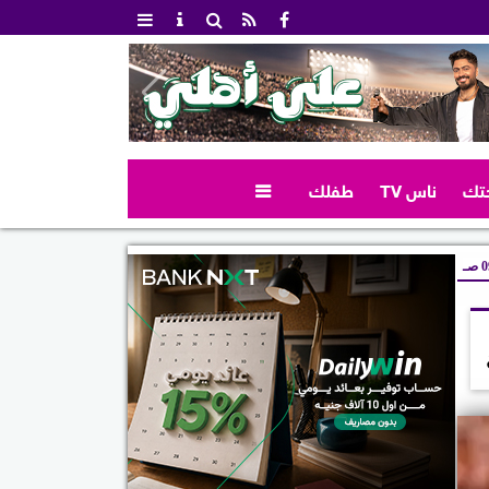
تك
ناس TV
طفلك

صـ