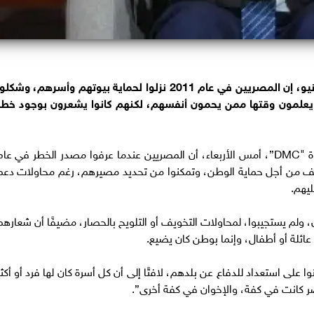
قال الإعلامي أسامة كمال، بمناسبة ذكرى 30 يونيو، إن المصريين في عام 2011 نزلوا لحماية بيوتهم وأسرهم، وشكل
نوا يعلمون وقتها ممن يحمون أنفسهم، لكنهم كانوا يشعرون بوجود خطر
وأضاف "كمال" عبر برنامج "مساء dmc”، على قناة "DMC”، أمس الأربعاء، أن المصريين عندما عرفوا مصدر الخطر في عا
 بكتف من أجل حماية الوطن، وتمكنوا من تحديد مصيرهم، رغم محاولات دعم
يهم.
، ولم يستجيبوا، لمحاولات التخويف أو التلويح بالحصار، مضيفًا أن شعارهم
عائلة أو أطفال، وإنما بوطن كان يضيع.
ا على استعداد للدفاع عن بلدهم، لافتًا إلى أن كل أسرة كان لها فرد أو أكثر
ر كانت في كفة، والإخوان في كفة أخرى”.