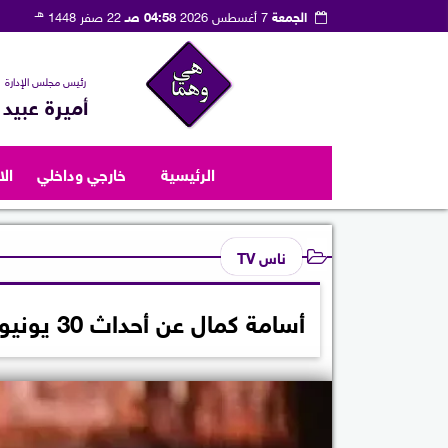
هـ
الجمعة
7 أغسطس 2026
04:58 صـ
22 صفر 1448
رئيس مجلس الإدارة
أميرة عبيد
الرئيسية
خارجي وداخلي
ال
ناس TV
أسامة كمال عن أحداث 30 يونيو: القصة لم تكن بيتًا أو عائلة.. كانت وطنًا يضيع