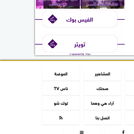
حول القدس في...
بمهرجان...
الفيس بوك
تويتر
Tweets by
المشاهير
الموضة
صحتك
ناس TV
آراء هي وهما
توك شو
اتصل بنا


