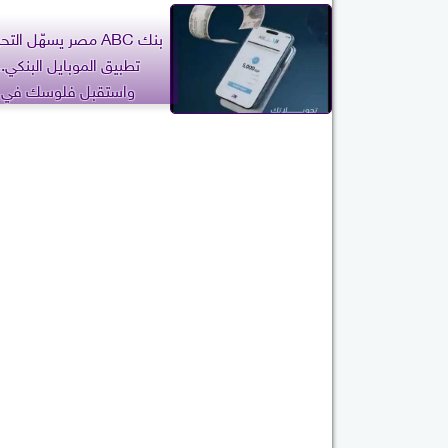
بنك ABC مصر يسهّل ال
تطبيق الموبايل البنكي..
واستقبل فلوسك في ثو