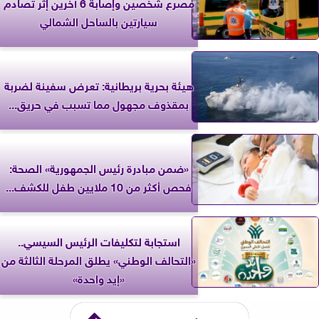
مصرع شخصين وإصابة 6 آخرين إثر تصادم
سيارتين بالساحل الشمالي
‎هيئة بحرية بريطانية: تعرض سفينة لضربة
بمقذوف مجهول مما تسبب في حريق...
«ضمن مبادرة رئيس الجمهورية» الصحة:
فحص أكثر من 10 ملايين طفل للكشف...
استجابة لتكليفات الرئيس السيسي..
«التحالف الوطني» يطلق المرحلة الثالثة من
«إيد واحدة»