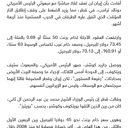
أفادت بأن إيران لن تعقد لقاءً مباشرًا مع مبعوثي الرئيس الأمريكي
دونالد ترامب، في قطر، مما يزيد الضغط على وقف إطلاق النار
المؤقت الذي اتفق عليه الطرفان في الحرب المستمرة منذ أربعة
أشهر.
وارتفعت العقود الآجلة لخام برنت 50 سنتًا أو 0.69 بالمئة إلى
73.45 دولار للبرميل، وصعد خام غرب تكساس الوسيط 63 سنتا،
أو 0.91%، إلى 70.13 دولار للبرميل.
ووصل جاريد كوشنر، صهر الرئيس الأمريكي، والمبعوث ستيف
ويتكوف، إلى الدوحة أمس الثلاثاء، لإجراء ما وصفه البيت الأبيض
بمحادثات "رفيعة المستوى"، لكن إيران وقطر المضيفة قالتا إنهما
سيجتمعان مع الوسطاء، وليس مع الإيرانيين أنفسهم.
وقالت قطر إن رئيس الوزراء الشيخ محمد بن عبد الرحمن آل ثاني،
كان من بين الذين التقوا بويتكوف وكوشنر، بحسب "رويترز".
وهوى سعر خام برنت نحو 45 دولارا للبرميل بين الربعين الأول
والثاني من هذا العام، في أكبر خسارة فصلية له منذ 2008 خلال