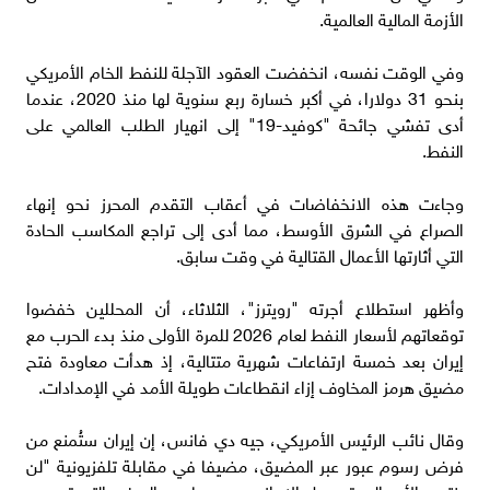
الأزمة المالية العالمية.
وفي الوقت نفسه، انخفضت العقود الآجلة للنفط الخام الأمريكي
بنحو 31 دولارا، في أكبر خسارة ربع سنوية لها منذ 2020، عندما
أدى تفشي جائحة "كوفيد-19" إلى انهيار الطلب العالمي على
النفط.
وجاءت هذه الانخفاضات في أعقاب التقدم المحرز نحو إنهاء
الصراع في الشرق الأوسط، مما أدى إلى تراجع المكاسب الحادة
التي أثارتها الأعمال القتالية في وقت سابق.
وأظهر استطلاع أجرته "رويترز"، الثلاثاء، أن المحللين خفضوا
توقعاتهم لأسعار النفط لعام 2026 للمرة الأولى منذ بدء الحرب مع
إيران بعد خمسة ارتفاعات شهرية متتالية، إذ هدأت معاودة فتح
مضيق هرمز المخاوف إزاء انقطاعات طويلة الأمد في الإمدادات.
وقال نائب الرئيس الأمريكي، جيه دي فانس، إن إيران ستُمنع من
فرض رسوم عبور عبر المضيق، مضيفا في مقابلة تلفزيونية "لن
ينتهي الأمر إلى تحصيل الإيرانيين رسوما من السفن التي تمر عبر