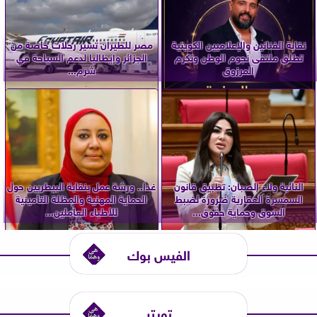
نقابة الفنانين والإعلاميين الكويتية
مصر للطيران تُسير رحلات خاصة من
تطلق ملتقى نجوم الوطن وتكرم
الجزائر وإيطاليا لدعم السياحة في
المرزوق
شرم...
النائبة ولاء الصبان: تطبيق قانون
غدا.. ورشة عمل بنقابة البيطريين حول
السمسرة العقارية ضرورة لضبط
الحماية المهنية والمظلة التأمينية
السوق وحماية حقوق...
للأطباء العاملين...
الفيس بوك
تويتر