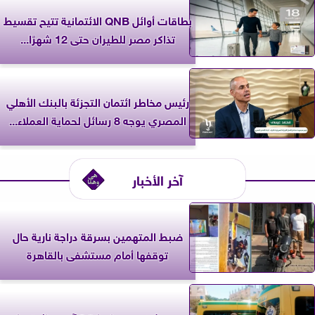
بطاقات أوائل QNB الائتمانية تتيح تقسيط
تذاكر مصر للطيران حتى 12 شهرًا...
رئيس مخاطر ائتمان التجزئة بالبنك الأهلي
المصري يوجه 8 رسائل لحماية العملاء...
آخر الأخبار
ضبط المتهمين بسرقة دراجة نارية حال
توقفها أمام مستشفى بالقاهرة