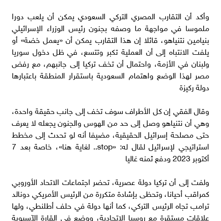
وأكد أن التقارب المصري التركي السعودي يمكن أن يلعب دورا
ملموسا في مواجهة ما وصفه بجنون رئيس الوزراء الإسرائيلي
بنيامين نتنياهو، قائلا إن هذا التقارب يمكن أن «يعمل خضة» أو
يلفت الانتباه إلى أن العملية تكبر وتتسع، في ظل دخول سوريا
ولبنان في الأزمة، واحتمال أن تخف تركيا إلى جانبهم، مع رفض
مصر لهذا الوضع واهتمام السعودية باستقرار المنطقة باعتبارها
دولة ركيزة
وقال الفقي إن كل الأطراف سوف تخف إلى جانب حقيقة واحدة،
وهي أن نتنياهو وصل إلى حد من الهوس والجنون يجعله لا يعرف
حتى مصلحة إسرائيل الحقيقية، مضيفا أنه لو تحدث إلى مخطط
استراتيجي لإسرائيل لقال له: «stop.. لغاية هنا»، خاصة بعد 7
أكتوبر 2023 ودفع ثمنه غاليا
ولفت إلى أن تركيا دولة عصرية، تحضر اجتماعات الاتحاد الأوروبي
كمراقب أحيانا، وتحظى بإشادة متكررة من الرئيس الأمريكي دونالد
ترامب تجاه الرئيس التركي، كما أنها دولة في حلف أطلنطي، ولها
علاقات مستقرة مع روسيا الاتحادية، ووضع في القارة الآسيوية