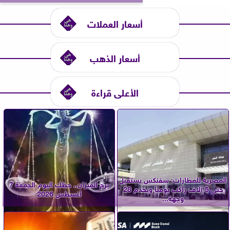
أسعار العملات
أسعار الذهب
الأعلى قراءة
المصرية للمطارات: سفنكس يستقبل
برج الميزان.. حظك اليوم الجمعة 7
حتى 5 آلاف راكب يوميًا ويخدم 28
أغسطس 2026
وجهة...