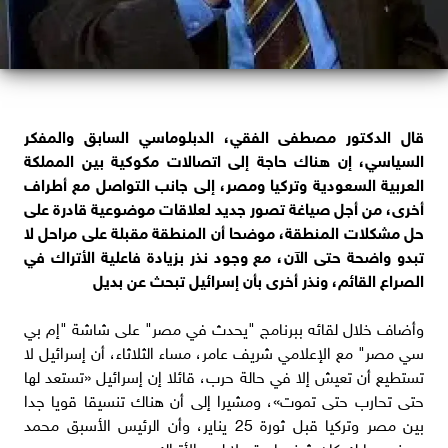
قال الدكتور مصطفى الفقي، الدبلوماسي السابق والمفكر
السياسي، إن هناك حاجة إلى اتصالات مكوكية بين المملكة
العربية السعودية وتركيا ومصر، إلى جانب التواصل مع أطراف
أخرى، من أجل صياغة تصور جديد لعلاقات موضوعية قادرة على
حل مشكلات المنطقة، موضحا أن المنطقة مقبلة على مراحل لا
تبدو واضحة حتى الآن، مع وجود نذر بزيادة فاعلية الأتراك في
الصراع القائم، ونذر أخرى بأن إسرائيل تبحث عن بديل
وأضاف خلال لقائه ببرنامج "يحدث في مصر" على شاشة "إم بي
سي مصر" مع الإعلامي شريف عامر، مساء الثلاثاء، أن إسرائيل لا
تستطيع أن تعيش إلا في حالة حرب، قائلا إن إسرائيل «تستعد لها
حتى تحارب حتى تموت»، ومشيرا إلى أن هناك تنسيقا قويا جدا
بين مصر وتركيا قبل ثورة 25 يناير، وأن الرئيس الأسبق محمد
حسني مبارك كان شخصا مقبولا لدى الأتراك