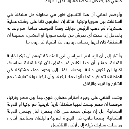
وأوضح الفقي أن هذا التنسيق ظهر في محاولة حل مشكلة في
العلاقات بين سوريا وتركيا، قائلا إن الطرفين كانا على وشك عملية
عسكرية، ثم ذهب الرئيس مبارك وهدّأ الموقف تماما، مع وعد له
بالتدخل إذا حدث أي تحرش من جانب سوريا أو العكس، مضيفا أن
المنطقة كان لديها إحساس بوجود نذر انفجار في يوم ما
وأشار إلى أن الإسلام السياسي في المنطقة توهم أن تركيا قابلة
للقيادة، معتبرا أن هذا الكلام غير دقيق، لأن تركيا قيادة سياسية،
لكنها لن تكون دينية روحية، لافتا إلى وجود دماء مشتركة في
المنطقة تتفاخر دائما بأنها دماء تركية، وأن تركيا دولة تعايشت مع
الشارع والقرية والزقاق
وشدد الفقي على وجود امتزاج حضاري قوي جدا بين مصر وتركيا،
موضحا أن مصر ليست لديها مشكلة ثأرية تاريخية مع تركيا أو الدولة
العثمانية، بل إن جيش محمد علي كان يطفئ النار ويحمي الدولة
العثمانية، بعدما حارب في الجزيرة العربية والبلقان ومناطق أخرى،
ووصلت سنابك خيله إلى أرض الأناضول