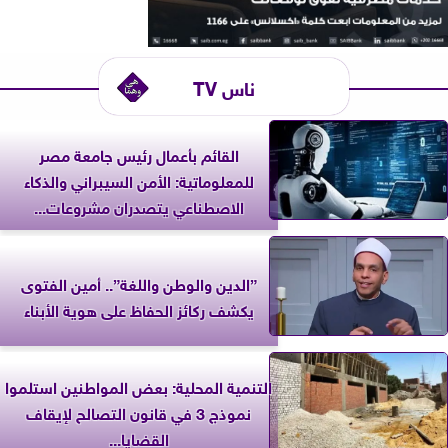
ناس TV
القائم بأعمال رئيس جامعة مصر
للمعلوماتية: الأمن السيبراني والذكاء
الاصطناعي يتصدران مشروعات...
”الدين والوطن واللغة”.. أمين الفتوى
يكشف ركائز الحفاظ على هوية الأبناء
التنمية المحلية: بعض المواطنين استلموا
نموذج 3 في قانون التصالح لإيقاف
القضايا...