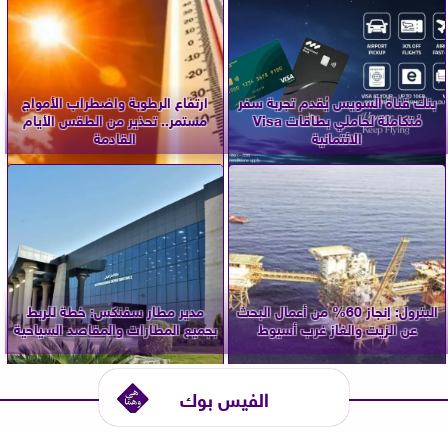
بنك قناة السويس يُقدم تجربة سفر
ارتفاع الرطوبة واضطراب الأمواج
مُتكاملة لحاملي بطاقات Visa
مستمر.. تحذير من الطقس الأيام
الائتمانية
القادمة
البترول: إنجاز 60% من أعمال البحث
مدير مطار سفنكس: خطة للربط
عن الزيت والغاز غرب أسيوط
بجميع المطارات والمقاصد السياحية
الفيس بوك