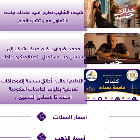
شيماء الشايب تطرح أغنية «خدلك جنب»
بالتعاون مع ريتشارد الحاج
محمد رضوان ينضم ضيف شرف إلى
مسلسل حب مستحيل.. تجربة ميكرو دراما...
«التعليم العالي» تُطلق سلسلة إنفوجرافات
تعريفية بكليات الجامعات الحكومية
استعدادًا لانطلاق التنسيق...
أسعار العملات
أسعار الذهب