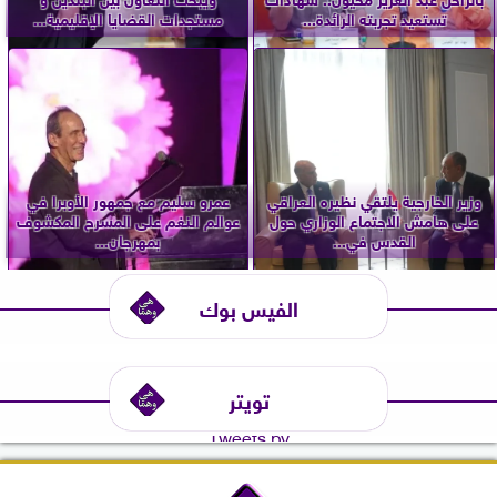
تستعيد تجربته الرائدة...
مستجدات القضايا الإقليمية...
وزير الخارجية يلتقي نظيره العراقي
عمرو سليم مع جمهور الأوبرا في
على هامش الاجتماع الوزاري حول
عوالم النغم على المسرح المكشوف
القدس في...
بمهرجان...
الفيس بوك
تويتر
Tweets by