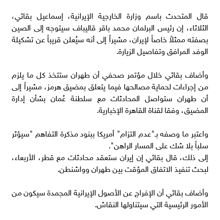
قال المتحدث باسم وزارة الخارجية الإيرانية، إسماعيل بقائي،
الثلاثاء، إن رئيس البرلمان محمد باقر قاليباف سيتوجه إلى الصين
بصفته ممثلاً خاصاً لإيران، مشيراً إلى أنه سيُعلن قريباً عن تشكيلة
الوفد المرافق وتفاصيل الزيارة.
وأضاف بقائي خلال مؤتمر صحفي أن طهران ستتخذ كل ما يلزم
من إجراءات لحماية مصالحها فيما يتعلق بمضيق هرمز، مشيراً إلى
أن طهران ستواصل المحادثات مع سلطنة عُمان بشأن إدارة
المضيق، وفقا لقناة القاهرة الإخبارية.
واعتبر ما وصفه بـ"عدم التزام" أمريكا ببنود مذكرة التفاهم "سيؤثر
سلباً بلا شك على المسار الراهن".
إلى ذلك، قال بقائي إن إيران ستعقد ⁠محادثات مع قطر، الأربعاء،
لبحث تنفيذ الاتفاق المؤقت بين طهران وواشنطن.
وأضاف بقائي أن ⁠الإفراج عن الأصول الإيرانية المجمدة سيكون من
الأمور ‌الرئيسية التي سيتناولها النقاش.