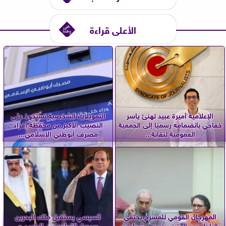
الأعلى قراءة
الإعلامية أميرة عبيد تهنئ ياسر
التمويلات الشخصية تستحوذ على
خفاجي بانضمامه رسميًا إلى الجمعية
النصيب الأكبر من محفظة أفراد
العمومية لنقابة...
مصرف أبوظبي الإسلامي...
المهرجان القومي للمسرح يحتفي
السيسي يستقبل ملك البحرين
بالراحل عبد العزيز مخيون.. شهادات
ويبحث التعاون بين البلدين و