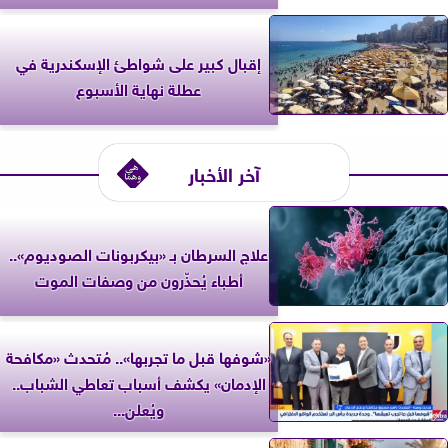
إقبال كبير على شواطئ الإسكندرية في
عطلة نهاية الأسبوع
آخر الأخبار
علاج السرطان بـ «بيكربونات الصوديوم»..
أطباء يُحذّرون من وصفات الموت
«شوفها قبل ما تجربها».. مُتحدث «مكافحة
الإدمان» يكشف أسباب تعاطي الشباب..
ويُعلن...