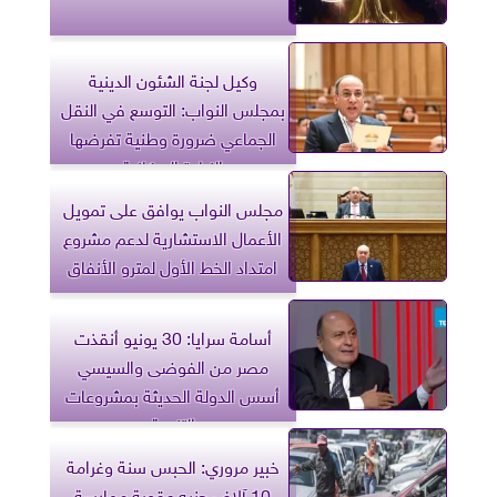
وكيل لجنة الشئون الدينية
بمجلس النواب: التوسع في النقل
الجماعي ضرورة وطنية تفرضها
الزيادة السكانية
مجلس النواب يوافق على تمويل
الأعمال الاستشارية لدعم مشروع
امتداد الخط الأول لمترو الأنفاق
أسامة سرايا: 30 يونيو أنقذت
مصر من الفوضى والسيسي
أسس الدولة الحديثة بمشروعات
التنمية
خبير مروري: الحبس سنة وغرامة
10 آلاف جنيه عقوبة ممارسة