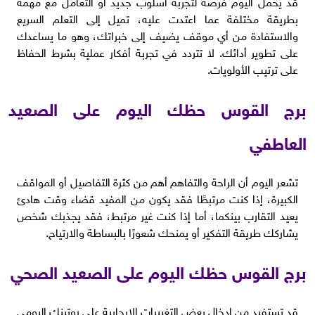
قد يحمل اليوم فرصة لتجربة أسلوب جديد أو التعامل مع مهمة
بطريقة مختلفة عما اعتدت عليه، تميل إلى التعلم السريع
والاستفادة من أي موقف يضيف إلى خبراتك، وهو ما يساعدك
على تطوير أدائك. لا تتردد في تجربة أفكار عملية بشرط الحفاظ
على ترتيب الأولويات.
برج القوس حظك اليوم على الصعيد
العاطفي
تشعر اليوم أن الراحة والتفاهم أهم من كثرة التفاصيل أو المواقف
الكبيرة، إذا كنت مرتبطًا فقد يكون من المفيد قضاء وقت هادئ
يعيد التقارب بينكما، أما إذا كنت غير مرتبط، فقد يجذبك شخص
يشاركك طريقة التفكير أو يمنحك شعورًا بالبساطة والارتياح.
برج القوس حظك اليوم على الصعيد الصحي
قد تستفيد من إدخال بعض التغييرات الإيجابية على روتينك اليومي