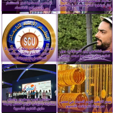
الأراضي الصناعية تعزز الاستثمار
حال توقفها أمام مستشفى بالقاهرة
وتدعم نمو الاقتصاد
الأعلى للجامعات: خطة زمنية من 3
حسن الشافعي يثير التساؤلات حول
مراحل لتطبيق نظام الساعات
تعاون غنائي جديد مع محمد حماقي
المعتمدة والتخصصات...
«شاطئ الفن» بمطروح يواصل
سعر الذهب اليوم السبت في مصر..
فعالياته بعروض كورال الطفل وفرقة
مع بداية التداولات الأسبوع
ملوي للفنون الشعبية