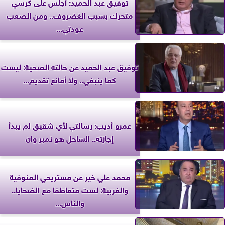
توفيق عبد الحميد: أجلس على كرسي
متحرك بسبب الغضروف.. ومن الصعب
عودتي...
توفيق عبد الحميد عن حالته الصحية: ليست
كما ينبغي.. ولا أمانع تقديم...
عمرو أديب: رسالتي لأي شقيق لم يبدأ
إجازته.. الساحل هو نمبر وان
محمد علي خير عن مستريحي المنوفية
والغربية: لست متعاطفا مع الضحايا..
والناس...