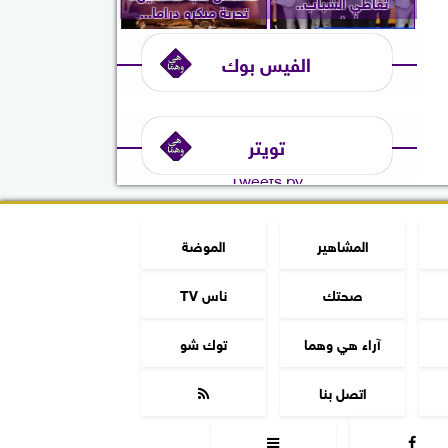
تعاطي الشباب..
تجربة ميكرو دراما...
ويُعلن...
الفيس بوك
تويتر
Tweets by
المشاهير
الموضة
صحتك
ناس TV
آراء هي وهما
توك شو
اتصل بنا


