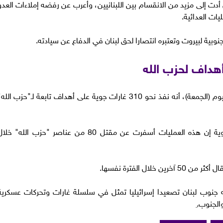
أدت إلى مزيد من الانقسام بين اللبنانيين، وأعرب عن رفضه إملاءات العدو
ات العدائية.
وبية لبيروت وتعتبره انتصارا لحق لبنان في الدفاع عن سيادته.
من جهة أخرى ، أعلن جيش الاحتلال الإسرائيلي، اليوم (الجمعة)، أنه نفذ نحو 310 غارات جوية على أهداف تابعة لـ"حزب الل
وقالت المتحدثة باسم الجيش الإسرائيلي، إيلا واوية إن هذه العمليات أسفرت عن مقتل 80 من عناصر "حزب الله" خ
جنوب لبنان تصعيدا إسرائيليا تمثل في سلسلة غارات وتحركات عسكرية
لجنوب.ِ