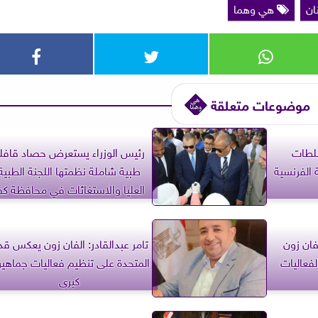
ان
هي وهما
موضوعات متعلقة
لطات
رئيس الوزراء يستعرض حصاد قافل
 الفرنسية
طبية شاملة نظمتها اللجنة الطبية
العليا والاستغاثات في محافظة كف
الشيخ
فان زون
تامر عبدالقادر: الفان زون يعكس قد
لفعاليات
المتحدة على تنظيم فعاليات جماهير
كبرى