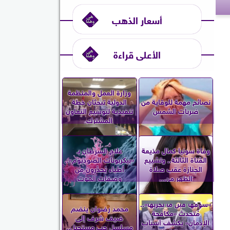
أسعار الذهب
الأعلى قراءة
وزارة العمل والمنظمة
نصائح مهمة للوقاية من
الدولية تبحثان خطة
ضربات الشمس
تنفيذية لتوسيع التعاون
المشترك
وفاة سونيا كمال مذيعة
علاج السرطان بـ
القناة الثالثة.. وتشييع
«بيكربونات الصوديوم»..
الجنازة عقب صلاة
أطباء يُحذّرون من
الظهر من...
وصفات الموت
«شوفها قبل ما تجربها»..
محمد رضوان ينضم
مُتحدث «مكافحة
ضيف شرف إلى
الإدمان» يكشف أسباب
مسلسل حب مستحيل..