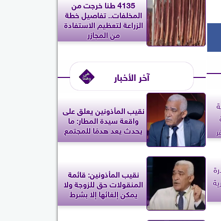
4135 طنا خرجت من
المخلفات.. تفاصيل خطة
الزراعة لتعظيم الاستفادة
من المجازر
آخر الأخبار
ة
نقيب المأذونين يعلق على
واقعة سيدة المطار: ما
يحدث يعد هدمًا للمجتمع
ر
رة
نقيب المأذونين: قائمة
ية
المنقولات حق للزوجة ولا
يمكن إلغائها إلا بشرط