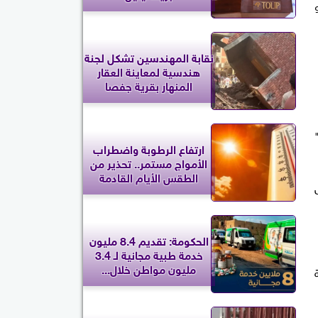
نقابة المهندسين تشكل لجنة
هندسية لمعاينة العقار
المنهار بقرية جفصا
ه"
ارتفاع الرطوبة واضطراب
الأمواج مستمر.. تحذير من
الطقس الأيام القادمة
لال
الحكومة: تقديم 8.4 مليون
خدمة طبية مجانية لـ 3.4
مليون مواطن خلال...