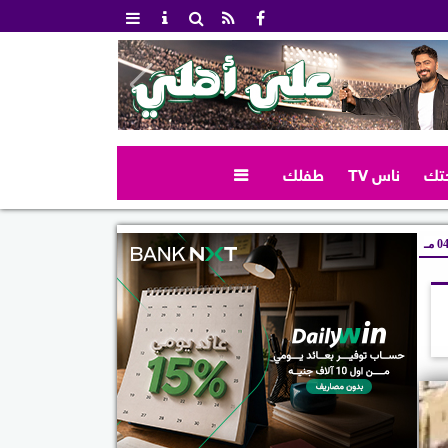
تك
ناس TV
طفلك

 مـ