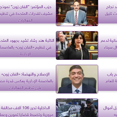
د نجاح
حزب المؤتمر: ”الفان زون” نموذج
ت تليق
مشرف لقدرات المتحدة في تنظيم
الفعاليات
انية لدعم
النائبة هند رشاد تشيد بجهود المتح
 سيناء
في تنظيم «الفان زون» بالعاصمة
الإدارية
تح باب
الإصلاح والنهضة: «الفان زون»
 للعام
بالعاصمة الإدارية يعكس قدرة مص
على تنظيم الفعاليات
 أموال
الداخلية تحرر 106 آلاف مخالفة
مرورية وتضبط قضايا تموين وعمل