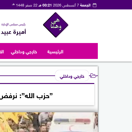
هـ
الجمعة
7 أغسطس 2026
03:21 مـ
22 صفر 1448
رئيس مجلس الإدارة
أميرة عبيد
الرئيسية
خارجي وداخلي
ال
خارجي وداخلي
”حزب الله”: نرفض إ