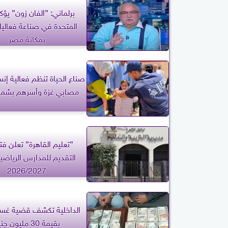
برلماني: ”الفان زون” يؤك
المتحدة في صناعة فعاليا
بمكانة مصر
صناع الحياة تنظم فعالية إنس
مصابي غزة وأسرهم بشمال
​”تعليم القاهرة” تعلن ف
التقديم للمدارس الرياضية
2026/2027
الداخلية تكشف قضية غسل
بقيمة 30 مليون جنيه