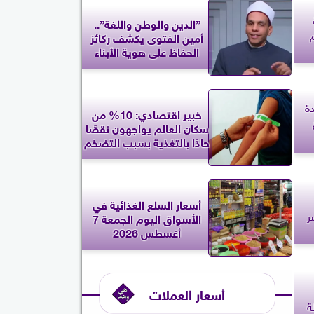
”الدين والوطن واللغة”..
أمين الفتوى يكشف ركائز
الحفاظ على هوية الأبناء
دة
خبير اقتصادي: 10% من
سكان العالم يواجهون نقصًا
حادًا بالتغذية بسبب التضخم
أسعار السلع الغذائية في
ر
الأسواق اليوم الجمعة 7
أغسطس 2026
أسعار العملات
ة