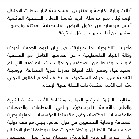
أدانت وزارة الخارجية والمغتربين الفلسطينية قرار سلطات الاحتلال
الإسرائيلي منع مراسلة راديو فرنسا الدولي الصحفية الفرنسية
أليس فروسارد من دخول الأرض الفلسطينية المحتلة وترحيلها،
ومنعها من أداء عملها في نقل الحقيقة.
وأعربت "الخارجية الفلسطينية"، في بيان اليوم الجمعة، أوردته
وكالة الأنباء الفلسطينية - عن تضامنها الكامل مع الصحفية
فروسارد وغيرها من الصحفيين والمؤسسات الإعلامية التي تم
استهدافها، وتعتبر ذلك انتهاكا صارخا لحرية الصحافة، ووسيلة
للتغطية على الجرائم المستمرة، بما يخالف أحكام القانون الدولي
وقرارات الأمم المتحدة ذات الصلة بحرية الإعلام.
وطالبت الوزارة المجتمع الدولي، ومنظمة الأمم المتحدة للتربية
والعلم والثقافة (اليونسكو)، وباقي المنظمات والجمعيات
والمؤسسات المختصة، وفي مقدمتها المؤسسات المعنية بحرية
الصحافة وحماية الصحفيين في دول العالم، بتبني مواقف دولية
ضد سياسات الاحتلال، واتخاذ خطوات عملية وجادة لإجبار الاحتلال
على احترام التزاماته القانونية، وضمان حرية عمل الصحفيين