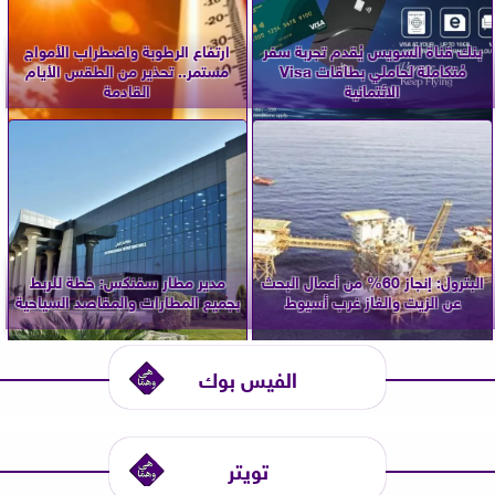
بنك قناة السويس يُقدم تجربة سفر
ارتفاع الرطوبة واضطراب الأمواج
مُتكاملة لحاملي بطاقات Visa
مستمر.. تحذير من الطقس الأيام
الائتمانية
القادمة
البترول: إنجاز 60% من أعمال البحث
مدير مطار سفنكس: خطة للربط
عن الزيت والغاز غرب أسيوط
بجميع المطارات والمقاصد السياحية
الفيس بوك
تويتر