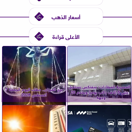
أسعار الذهب
الأعلى قراءة
المصرية للمطارات: سفنكس يستقبل
برج الميزان.. حظك اليوم الجمعة 7
حتى 5 آلاف راكب يوميًا ويخدم 28
أغسطس 2026
وجهة...