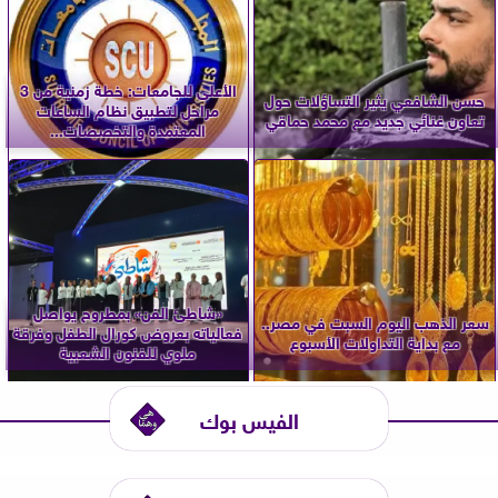
الأعلى للجامعات: خطة زمنية من 3
حسن الشافعي يثير التساؤلات حول
مراحل لتطبيق نظام الساعات
تعاون غنائي جديد مع محمد حماقي
المعتمدة والتخصصات...
«شاطئ الفن» بمطروح يواصل
سعر الذهب اليوم السبت في مصر..
فعالياته بعروض كورال الطفل وفرقة
مع بداية التداولات الأسبوع
ملوي للفنون الشعبية
الفيس بوك