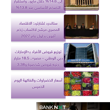
إلى 14.6% خلال مايو.. واستقرار
التضخم الأساسي عند 13.8%
ستاندرد تشارترد: الاقتصاد
المصري مرشح لاكتساب زخم
أقوى بحلول عام 2027
توزيع قروض الأفراد بـ«الإمارات
دبي الوطني – مصر».. 18.5 مليار
جنيه قروض شخصية و3.38
مليار سيارات
أسعار الخضراوات والفاكهة اليوم
الخميس