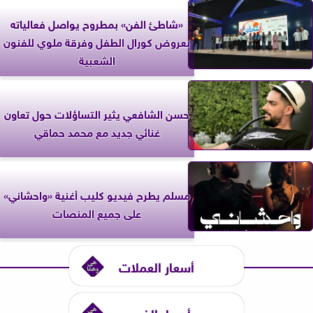
«شاطئ الفن» بمطروح يواصل فعالياته
بعروض كورال الطفل وفرقة ملوي للفنون
الشعبية
حسن الشافعي يثير التساؤلات حول تعاون
غنائي جديد مع محمد حماقي
مسلم يطرح فيديو كليب أغنية «واحشاني»
على جميع المنصات
أسعار العملات
أسعار الذهب