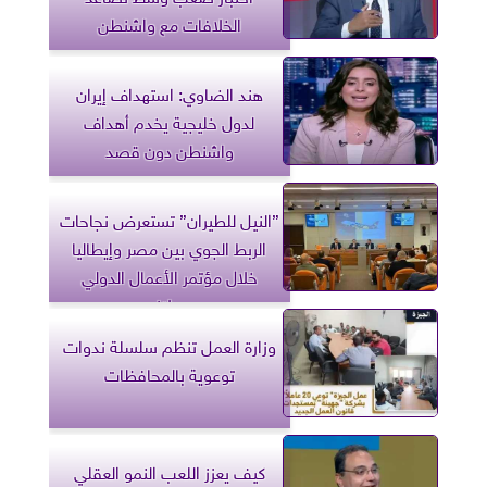
الخلافات مع واشنطن
هند الضاوي: استهداف إيران
لدول خليجية يخدم أهداف
واشنطن دون قصد
”النيل للطيران” تستعرض نجاحات
الربط الجوي بين مصر وإيطاليا
خلال مؤتمر الأعمال الدولي
بميلانو
وزارة العمل تنظم سلسلة ندوات
توعوية بالمحافظات
كيف يعزز اللعب النمو العقلي