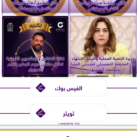
لن تندثر.. وإعادة صياغتها بأدوات
مراحل لتطبيق نظام الساعات
الذكاء الاصطناعي
المعتمدة والتخصصات...
وزيرة التنمية المحلية والبيئة: الانتهاء
نقابة الفنانين والإعلاميين الكويتية
من المخطط التفصيلي لمدينتي المنيا
تطلق ملتقى نجوم الوطن وتكرم
ويوسف الصديق...
المرزوق
الفيس بوك
تويتر
Tweets by