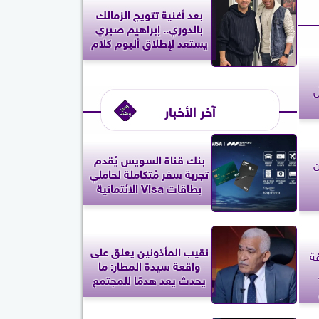
بعد أغنية تتويج الزمالك
بالدوري.. إبراهيم صبري
يستعد لإطلاق ألبوم كلام
ل
آخر الأخبار
بنك قناة السويس يُقدم
ن
تجربة سفر مُتكاملة لحاملي
بطاقات Visa الائتمانية
نقيب المأذونين يعلق على
ة
واقعة سيدة المطار: ما
يحدث يعد هدمًا للمجتمع