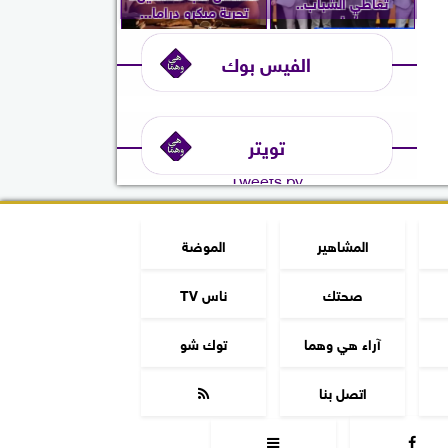
تعاطي الشباب..
تجربة ميكرو دراما...
ويُعلن...
الفيس بوك
تويتر
Tweets by
المشاهير
الموضة
صحتك
ناس TV
آراء هي وهما
توك شو
اتصل بنا


