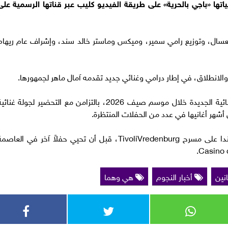
تها «باجي بالحرية» على طريقة الفيديو كليب عبر قناتها الرسمية على
لعسال، وتوزيع رامي سمير، وميكس وماستر خالد سند، وإشراف عام ريهام
والانطلاق، في إطار درامي وغنائي جديد تقدمه آمال ماهر لجمهورها.
وتستعد آمال ماهر لطرح مجموعة من الأعمال الغنائية الجديدة خلال موسم صيف 2026، بالتزامن مع التحضير لجولة غنائ
 أشهر أغانيها في عدد من الحفلات المنتظرة.
ومن المقرر أن تبدأ الجولة يوم 19 يونيو في هولندا على مسرح TivoliVredenburg، قبل أن تحيي حفلاً آخر في العاص
انين
أخبار النجوم
هي وهما