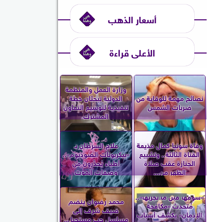
أسعار الذهب
الأعلى قراءة
وزارة العمل والمنظمة
نصائح مهمة للوقاية من
الدولية تبحثان خطة
ضربات الشمس
تنفيذية لتوسيع التعاون
المشترك
وفاة سونيا كمال مذيعة
علاج السرطان بـ
القناة الثالثة.. وتشييع
«بيكربونات الصوديوم»..
الجنازة عقب صلاة
أطباء يُحذّرون من
الظهر من...
وصفات الموت
«شوفها قبل ما تجربها»..
محمد رضوان ينضم
مُتحدث «مكافحة
ضيف شرف إلى
الإدمان» يكشف أسباب
مسلسل حب مستحيل..