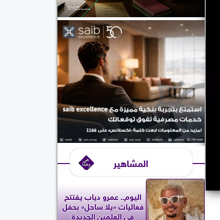
المشاهير
اليوم.. عمرو دياب يفتتح
فعاليات «يلا ساحل» بحفل
في العلمين الجديدة