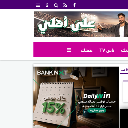
تك
ناس TV
طفلك

صـ