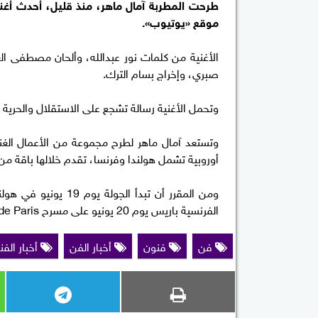
طرحت المطربة آمال ماهر، منذ قليل، أحدث أغنيا
موقع «يوتيوب».
الأغنية من كلمات نور عبدالله، وألحان مصطفى ا
صبري، وإخراج بسام الترك.
وتحمل الأغنية رسالة تشجع على الاستقلال والحرية 
أوروبية تشمل هولندا وفرنسا، تقدم خلالها باقة من
الفرنسية باريس يوم 20 يونيو على مسرح Casino de Paris.
فن
فنون
أخبار الفن
أخبار الفن