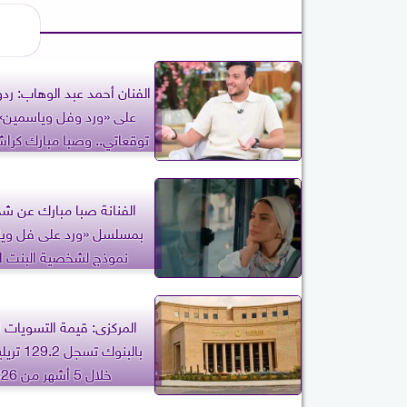
الفنان أحمد عبد الوهاب: ردو
على «ورد وفل وياسمين»
توقعاتي.. وصبا مبارك كراش
لي
الفنانة صبا مبارك عن ش
بمسلسل «ورد على فل ويا
نموذج لشخصية البنت ال
والمصرية
المركزى: قيمة التسويات ا
بالبنوك تسج
خلال 5 أشهر من 2026