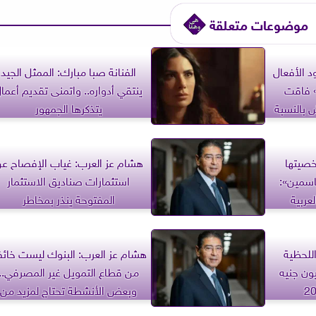
موضوعات متعلقة
د الأفعال
الفنانة صبا مبارك: الممثل الجيد
 فاقت
ينتقي أدواره.. واتمنى تقديم أعما
 بالنسبة
يتذكرها الجمهور
خصيتها
هشام عز العرب: غياب الإفصاح ع
سمين»:
استثمارات صناديق الاستثمار
عربية
المفتوحة ينذر بمخاطر
للحظية
هشام عز العرب: البنوك ليست خائف
ل 129.2 تريليون جنيه
من قطاع التمويل غير المصرفي..
وبعض الأنشطة تحتاج لمزيد من
الرقابة