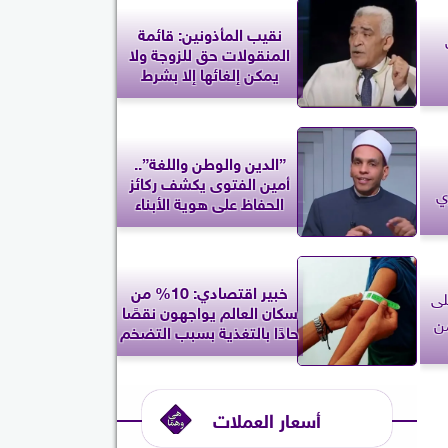
نقيب المأذونين: قائمة
المنقولات حق للزوجة ولا
يمكن إلغائها إلا بشرط
”الدين والوطن واللغة”..
أمين الفتوى يكشف ركائز
ي
الحفاظ على هوية الأبناء
خبير اقتصادي: 10% من
لى
سكان العالم يواجهون نقصًا
من
حادًا بالتغذية بسبب التضخم
أسعار العملات