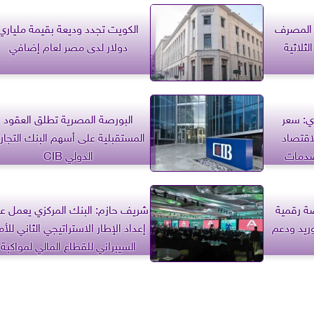
لى 17.50% .. المصرف
الكويت تجدد وديعة بقيمة ملياري
ثلاثية
دولار لدى مصر لعام إضافي
ي: سعر
البورصة المصرية تطلق العقود
اقتصاد
المستقبلية على أسهم البنك التجار
صدمات
الدولي CIB
نصة رقمية
شريف حازم: البنك المركزي يعمل ع
ريد ودعم
إعداد الإطار الاستراتيجي الثاني للأ
السيبراني للقطاع المالي لمواكبة
المخاطر الاحتيالية