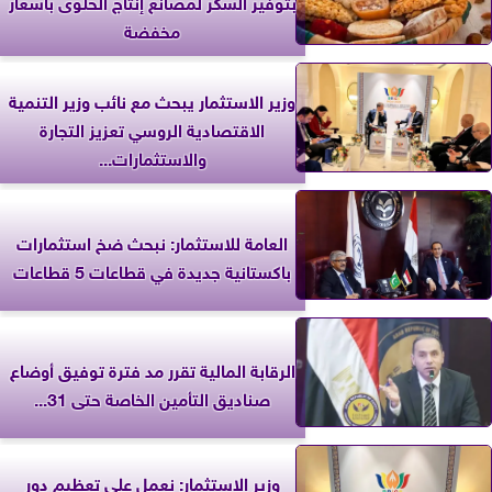
بتوفير السكر لمصانع إنتاج الحلوى بأسعار
مخفضة
وزير الاستثمار يبحث مع نائب وزير التنمية
الاقتصادية الروسي تعزيز التجارة
والاستثمارات...
العامة للاستثمار: نبحث ضخ استثمارات
باكستانية جديدة في قطاعات 5 قطاعات
الرقابة المالية تقرر مد فترة توفيق أوضاع
صناديق التأمين الخاصة حتى 31...
وزير الاستثمار: نعمل على تعظيم دور