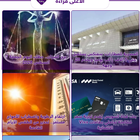
المصرية للمطارات: سفنكس يستقبل
برج الميزان.. حظك اليوم الجمعة 7
حتى 5 آلاف راكب يوميًا ويخدم 28
أغسطس 2026
وجهة...
بنك قناة السويس يُقدم تجربة سفر
ارتفاع الرطوبة واضطراب الأمواج
مُتكاملة لحاملي بطاقات Visa
مستمر.. تحذير من الطقس الأيام
الائتمانية
القادمة