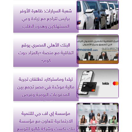
شعبة السيارات: ظاهرة الأوفر
برايس تتراجع مع زيادة وعي
المستهلكين وهدوء الطلب
البنك الأهلي المصري يوقع
اتفاقية مع منصة «بالمزاد دوت
كوم»
تيلدا وماستركارد تطلقان تجربة
مالية موحّدة في مصر تجمع بين
المدفوعات اليومية وفرص
الاستثمار
مؤسسة إي اف چي للتنمية
الاجتماعية تتعاون مع مؤسسة
بنك نكست وشركة ڤاليو للتوسع