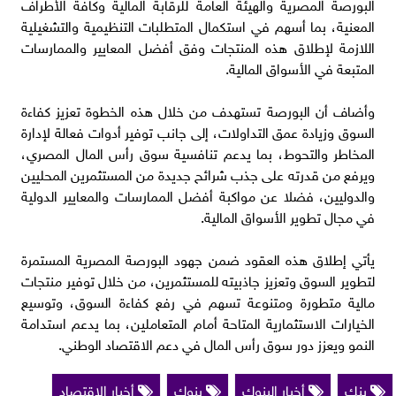
البورصة المصرية والهيئة العامة للرقابة المالية وكافة الأطراف
المعنية، بما أسهم في استكمال المتطلبات التنظيمية والتشغيلية
اللازمة لإطلاق هذه المنتجات وفق أفضل المعايير والممارسات
المتبعة في الأسواق المالية.
وأضاف أن البورصة تستهدف من خلال هذه الخطوة تعزيز كفاءة
السوق وزيادة عمق التداولات، إلى جانب توفير أدوات فعالة لإدارة
المخاطر والتحوط، بما يدعم تنافسية سوق رأس المال المصري،
ويرفع من قدرته على جذب شرائح جديدة من المستثمرين المحليين
والدوليين، فضلا عن مواكبة أفضل الممارسات والمعايير الدولية
في مجال تطوير الأسواق المالية.
يأتي إطلاق هذه العقود ضمن جهود البورصة المصرية المستمرة
لتطوير السوق وتعزيز جاذبيته للمستثمرين، من خلال توفير منتجات
مالية متطورة ومتنوعة تسهم في رفع كفاءة السوق، وتوسيع
الخيارات الاستثمارية المتاحة أمام المتعاملين، بما يدعم استدامة
النمو ويعزز دور سوق رأس المال في دعم الاقتصاد الوطني.
بنك
أخبار البنوك
بنوك
أخبار الاقتصاد