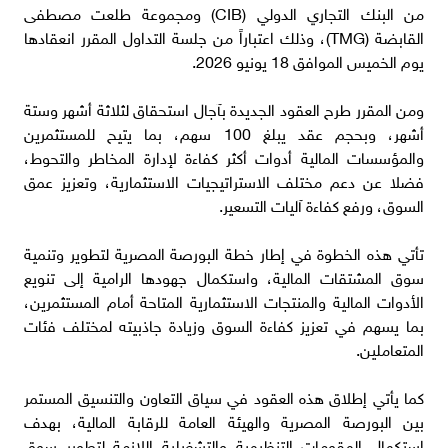
من البنك التجاري الدولي (CIB) ومجموعة طلعت مصطفى
القابضة (TMG)، وذلك اعتباراً من جلسة التداول المقرر انعقادها
يوم الخميس الموافق 18 يونيو 2026.
ومن المقرر طرح العقود الجديدة بآجال استحقاق لثلاثة أشهر وستة
أشهر، وبحجم عقد يبلغ 100 سهم، بما يتيح للمستثمرين
والمؤسسات المالية أدوات أكثر كفاءة لإدارة المخاطر والتحوط،
فضلا عن دعم مختلف الاستراتيجيات الاستثمارية، وتعزيز عمق
السوق، ورفع كفاءة آليات التسعير.
تأتي هذه الخطوة في إطار خطة البورصة المصرية لتطوير وتنمية
سوق المشتقات المالية، واستكمال جهودها الرامية إلى تنويع
الأدوات المالية والمنتجات الاستثمارية المتاحة أمام المستثمرين،
بما يسهم في تعزيز كفاءة السوق وزيادة جاذبيته لمختلف فئات
المتعاملين.
كما يأتي إطلاق هذه العقود في سياق التعاون والتنسيق المستمر
بين البورصة المصرية والهيئة العامة للرقابة المالية، بهدف
استكمال المقومات التنظيمية والتشغيلية اللازمة لتطوير سوق