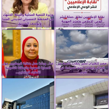
وزيرة التنمية المحلية والبيئة: الانتهاء
نقابة الإعلاميين تطلق حملة لنشر
من المخطط التفصيلي لمدينتي المنيا
الوعي الإعلامي وتعزيز المهنية
ويوسف الصديق...
مصر للطيران تُسير رحلات خاصة من
غدا.. ورشة عمل بنقابة البيطريين حول
الجزائر وإيطاليا لدعم السياحة في
الحماية المهنية والمظلة التأمينية
شرم...
للأطباء العاملين...