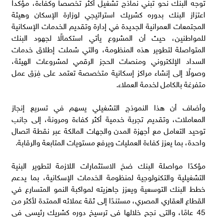
توجه البنك نحو تبني نماذج تشغيل أكثر تخصصاً وكفاءة، مؤكداً
اعتزاز البنك بدوره كشريك استراتيجي لوزارة الإسكان وهيئة
المجتمعات العمرانية الجديدة في إدارة وتقديم الخدمات الإسكانية
للمواطنين، حيث أن المشروع يأتي استكمالًا لجهود البنك
المتواصلة لتطوير هذه المنظومة، والتي شملت إطلاق خدمات
السداد الإلكتروني ومنصات الحجز الرقمي لمشروعات الهيئة،
وصولًا إلى إنشاء مراكز إسكانية متخصصة تعتمد على فِرَق عمل
متفرغة بالكامل لخدمة العملاء.
وأضاف أن هذا النموذج التشغيلي يسهم في تسريع إنجاز
المعاملات، وتقديم تجربة خدمية أكثر كفاءة ومرونة، إلى جانب
توحيد التعامل مع أجهزة المدن والجهات المالكة عبر نقطة اتصال
واحدة، بما يعزز كفاءة العمليات ويرفع مستويات المتابعة والرقابة.
مؤكدًا مواصلة البنك ضخ الاستثمارات اللازمة لتطوير البنية
التشغيلية والتكنولوجية لمنظومة الخدمات الإسكانية، بما يدعم
خطط البنك التوسعية ويعزز جاهزيته لمواكبة النمو المتسارع في
القطاع العقاري المصري، مستندًا إلى ثقة عملائه الممتدة لأكثر من
45 عامًا، والتي نجح خلالها في ترسيخ دوره كشريك رئيسي في