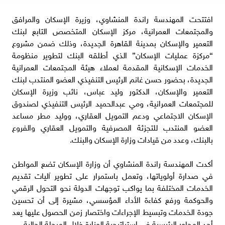
افتتحت المهندسة راندة المنشاوي، وزيرة الإسكان والمرافق
والمجتمعات العمرانية، مركز الإسكان المتخصص التابع لبنك
التعمير والإسكان بمدينة القاهرة الجديدة، وذلك ضمن مشروع
“مركزة عمليات الإسكان” الذي أطلقه البنك لتطوير منظومة
الخدمات الإسكانية المقدمة لعملاء هيئة المجتمعات العمرانية
الجديدة، بحضور حسن غانم الرئيس التنفيذي العضو المنتدب لبنك
التعمير والإسكان، الدكتور وليد عباس، نائب وزيرة الإسكان
للمجتمعات العمرانية، ومي عبدالحميد الرئيس التنفيذي لصندوق
الإسكان الاجتماعي ودعم التمويل العقاري، ووليد مطر مساعد
العضو المنتدب للتجزئة المصرفية والتمويل العقاري والفروع
بالبنك، وعدد من قيادات وزارة الإسكان والبنك.
أكدت المهندسة راندة المنشاوي أن وزارة الإسكان تضع المواطن
في صدارة أولوياتها، وتعمل باستمرار على تطوير آليات تقديم
الخدمات المختلفة بما يواكب توجهات الدولة نحو التحول الرقمي
والحوكمة ورفع كفاءة الأداء المؤسسي، مشيرة إلى أن تحسين
جودة الخدمات وتبسيط الإجراءات واختصار زمن الحصول عليها يعد
أحد المحاور الرئيسية في استراتيجية الوزارة خلال المرحلة الحالية.