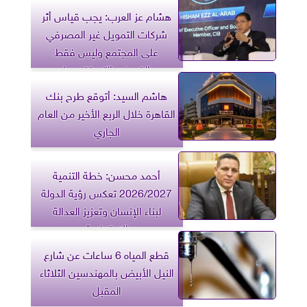
هشام عز العرب: يجب قياس أثر
شركات التمويل غير المصرفي
على المجتمع وليس فقط
القروض التي تقدمها
هاشم السيد: أتوقع طرح بنك
القاهرة خلال الربع الأخير من العام
الجاري
أحمد محسن: خطة التنمية
2026/2027 تعكس رؤية الدولة
لبناء الإنسان وتعزيز العدالة
الاجتماعية
قطع المياه 6 ساعات عن شارع
النيل الأبيض بالمهندسين الثلاثاء
المقبل