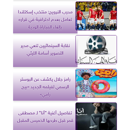
مدرب النرويج: منتخب إسكتلندا
تعامل بعدم احترافية في قراره
بإلغاء المباراة الودية
نقابة السينمائيين تنعي مدير
التصوير أسامة الليثي
رامز جلال يكشف عن البوستر
الرسمي لفيلمه الجديد «بيج
رامي»
تفاصيل أغنية ”أنا” لـ مصطفى
قمر قبل طرحها الخميس المقبل