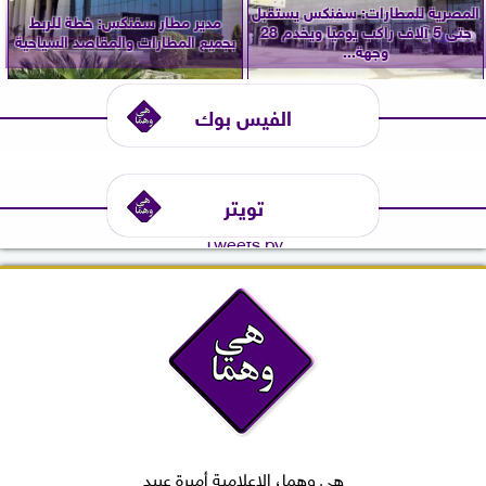
المصرية للمطارات: سفنكس يستقبل
مدير مطار سفنكس: خطة للربط
حتى 5 آلاف راكب يوميًا ويخدم 28
بجميع المطارات والمقاصد السياحية
وجهة...
الفيس بوك
تويتر
Tweets by
هي وهما، الإعلامية أميرة عبيد