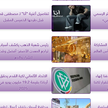
ر الرسمي
تفاصيل أغنية ”أنا” لـ مصطفى قم
مي»
قبل طرحها الخميس المقبل
المشاركة
رئيس شعبة الذهب يكشف أسباب
أس العالم
تراجع المعدن الأصفر: أفضل وقت
للشراء والبيع
نا إنهاء
الاتحاد الألماني لكرة القدم يحقق
رار لكننا
أرباحًا بقيمة 19.2 مليون يورو ف
2025
ستمرار
محافظ أسوان يتفقد أعمال تطوير