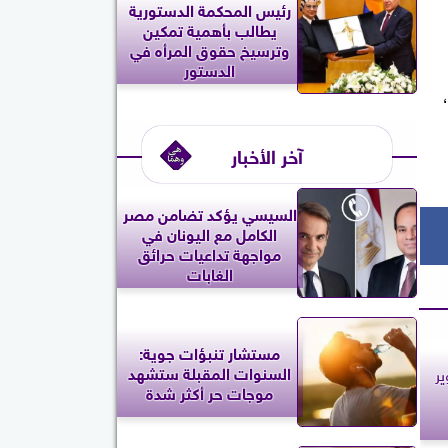
رئيس المحكمة الدستورية
يطالب بأهمية تمكين
وترسيخ حقوق المرأه في
الدستور
آخر الأخبار
السيسي يؤكد تضامن مصر
الكامل مع اليونان في
مواجهة تداعيات حرائق
الغابات
مستشار تنبؤات جوية:
السنوات المقبلة ستشهد
ير
موجات حر أكثر شدة