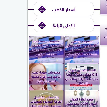
أسعار الذهب
الأعلى قراءة
يادة المركزية الأمريكية: تعطيل 7
 ضمن
مصرف أبوظبي
التمويلات الشخصية
الإسلامي – مصر يعلن
تستحوذ على النصيب
تفاصيل استخدام
الأكبر من محفظة أفراد
متحصلات الاكتتاب في
مصرف أبوظبي
زيادة...
الإسلامي...
البنك التجاري الدولي
معلومات مهمة يجب
CIB يطلق حملة توعوية
اتباعها بعد إجراء عملية
جديدة لحماية العملاء من
استئصال اللوز
الاحتيال...
بالأسماء.. تفاصيل
موعد إجازة المولد
الحركة الجديدة لتعيينات
النبوي 2026 للموظفين
مساعدي وزير الخارجية