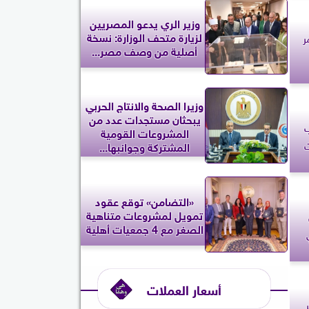
وزير الري يدعو المصريين
لزيارة متحف الوزارة: نسخة
ر
أصلية من وصف مصر...
وزيرا الصحة والانتاج الحربي
يبحثان مستجدات عدد من
المشروعات القومية
المشتركة وجوانبها...
«التضامن» توقع عقود
تمويل لمشروعات متناهية
الصغر مع 4 جمعيات أهلية
ي
أسعار العملات