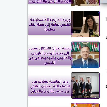
الوضع التاريخي والقانوني...
وزيرة الخارجية الفلسطينية:
القدس بحاجة إلى خطة إنقاذ
جماعية
 الموافق 9 يونيو
جامعة الدول: الاحتلال يسعى
إلى تغيير الوضع التاريخي
والقانوني والديموجرافي في
القدس
م و150 مم في
وزير الخارجية يشارك في
اجتماع آلية التعاون الثلاثي
بين مصر والأردن والعراق