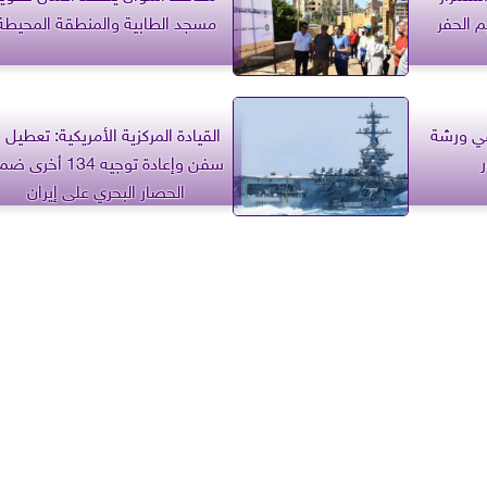
 الحفر
مسجد الطابية والمنطقة المحيطة
في ورشة
الق
سفن وإعادة توجيه 134 أخرى
الحصار البحري على إيران