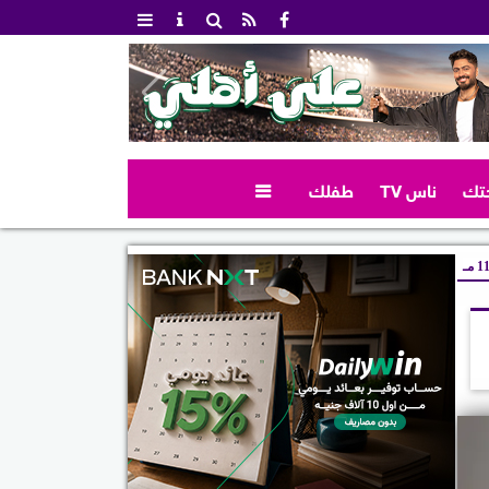
تك
ناس TV
طفلك

 مـ