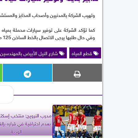
​وتهيب الشركة بالمدنيين وأصحاب المخابز والمستشفيا
كما تؤكد الشركة على توفير سيارات محملة بمياه ن
وفي حال طلبها يرجى الاتصال بالخط الساخن 125 من أي تليفون أرضي.
قطع المياه
شارع النيل الأبيض بالمهندسين
مدرب النرويج: منتخب إسكتل
بعدم احترافية في قراره بإلغا
الودية