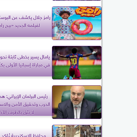
رامز جلال يكشف عن البوست
لفيلمه الجديد «بيج را
يامال يسير بخطى ثابتة نحو 
في مباراة إسبانيا الأولى بك
رئيس البرلمان الإيراني: هدف
الحرب وتحقيق الأمن والاستق
لا نثق بالطرف الآخر
محافظ الإسكندرية يُؤكد ا