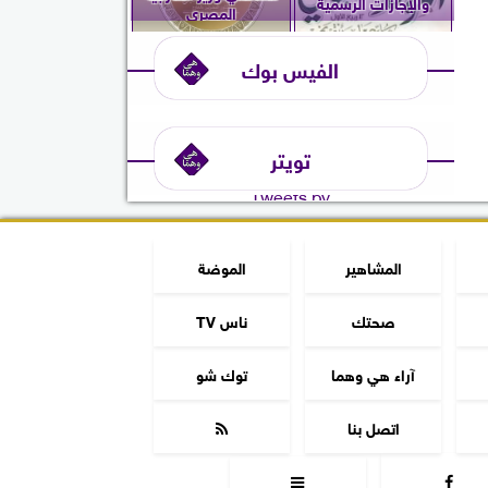
والإجازات الرسمية
المصري
الفيس بوك
تويتر
Tweets by
المشاهير
الموضة
صحتك
ناس TV
آراء هي وهما
توك شو
اتصل بنا


