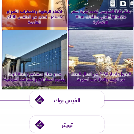
بنك قناة السويس يُقدم تجربة سفر
ارتفاع الرطوبة واضطراب الأمواج
مُتكاملة لحاملي بطاقات Visa
مستمر.. تحذير من الطقس الأيام
الائتمانية
القادمة
البترول: إنجاز 60% من أعمال البحث
مدير مطار سفنكس: خطة للربط
عن الزيت والغاز غرب أسيوط
بجميع المطارات والمقاصد السياحية
الفيس بوك
تويتر