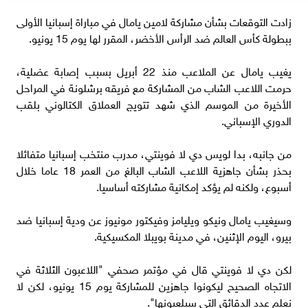
زادت التوقعات بشأن مشاركة لامين يامال في مباراة إسبانيا الأولى
ببطولة كأس العالم ضد الرأس الأخضر، المقرر لها يوم 15 يونيو.
يغيب يامال عن الملاعب منذ 22 أبريل بسبب إصابة عضلية،
حرمت اللاعب الشاب من المشاركة مع فريقه برشلونة في المراحل
الأخيرة من الموسم الذي شهد تتويج العملاق الكتالوني بلقب
الدوري الإسباني.
من جانبه، بدا لويس دي لا فوينتي، مدرب منتخب إسبانيا متفائلا
بحذر بشأن جاهزية اللاعب الشاب البالغ من العمر 18 عاما خلال
أسبوع، ولكنه لم يؤكد إمكانية مشاركته أساسيا.
وسيغيب يامال ونيكو ويليامز وفيكتور مونيوز عن ودية إسبانيا ضد
بيرو، اليوم الإثنين، في مدينة بويبلا المكسيكية.
لكن دي لا فوينتي قال في مؤتمر صحفي "اللاعبون الثلاثة في
الاتجاه الصحيح ليكونوا جاهزين للمشاركة يوم 15 يونيو، لكن لا
نعلم عدد الدقائق التي سيلعبونها".