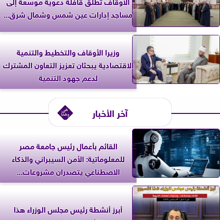
الأوقاف تطلق قافلة دعوية موسعة إلى
مساجد إدارات عين شمس وشمال شرق...
وزيرا الأوقاف والتخطيط والتنمية
الاقتصادية يبحثان تعزيز التعاون المشترك
لدعم جهود التنمية
آخر الأخبار
القائم بأعمال رئيس جامعة مصر
للمعلوماتية: الأمن السيبراني والذكاء
الاصطناعي يتصدران مشروعات...
أبرز أنشطة رئيس مجلس الوزراء هذا