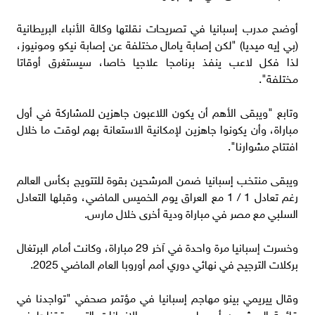
أوضح مدرب إسبانيا في تصريحات نقلتها وكالة الأنباء البريطانية
(بي إيه ميديا) "لكن إصابة يامال مختلفة عن إصابة نيكو ومونيوز،
لذا فكل لاعب ينفذ برنامجا علاجيا خاصا، سيستغرق أوقاتا
مختلفة".
وتابع "ويبقى الأهم أن يكون اللاعبون جاهزين للمشاركة في أول
مباراة، وأن يكونوا جاهزين لإمكانية الاستعانة بهم لوقت ما خلال
افتتاح مشوارنا".
ويبقى منتخب إسبانيا ضمن المرشحين بقوة للتتويج بكأس العالم
رغم تعادل 1 / 1 مع العراق يوم الخميس الماضي، وقبلها التعادل
السلبي مع مصر في مباراة ودية أخرى خلال مارس.
وخسرت إسبانيا مرة واحدة في آخر 29 مباراة، وكانت أمام البرتغال
بركلات الترجيح في نهائي دوري أمم أوروبا العام الماضي 2025.
وقال ييريمي بينو مهاجم إسبانيا في مؤتمر صحفي "تواجدنا في
قائمة المرشحين أمر طبيعي بسبب الإنجازات التي حققناها في