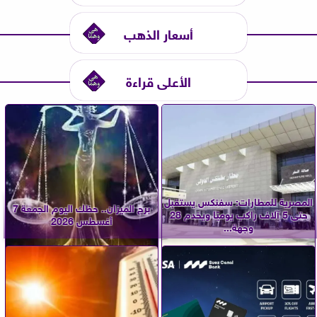
أسعار الذهب
الأعلى قراءة
المصرية للمطارات: سفنكس يستقبل
برج الميزان.. حظك اليوم الجمعة 7
حتى 5 آلاف راكب يوميًا ويخدم 28
أغسطس 2026
وجهة...